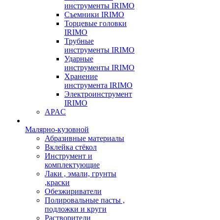
инструменты IRIMO
Съемники IRIMO
Торцевые головки
IRIMO
Трубные
инструменты IRIMO
Ударные
инструменты IRIMO
Хранение
инструмента IRIMO
Электроинструмент
IRIMO
APAC
Малярно-кузовной
Абразивные материалы
Вклейка стёкол
Инструмент и
комплектующие
Лаки , эмали, грунты
,краски
Обезжириватели
Полировальные пасты ,
подложки и круги
Растворители