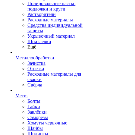
Полировальные пасты ,
подложки и круги
Растворители
Расходные материалы
Средства индивидуальной
защиты
Укрывочный материал
Шпатлевки
Ещё
Металлообработка
Зачистка
Отрезка
Расходные материалы для
сварки
Свёрла
Метиз
Болты
Гайки
Заклёпки
Саморезы
Хомуты червячные
Шайбы
Шплинты