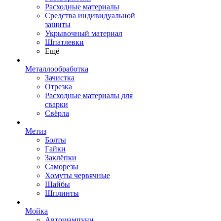
Расходные материалы
Средства индивидуальной
защиты
Укрывочный материал
Шпатлевки
Ещё
Металлообработка
Зачистка
Отрезка
Расходные материалы для
сварки
Свёрла
Метиз
Болты
Гайки
Заклёпки
Саморезы
Хомуты червячные
Шайбы
Шплинты
Мойка
Автошампуни