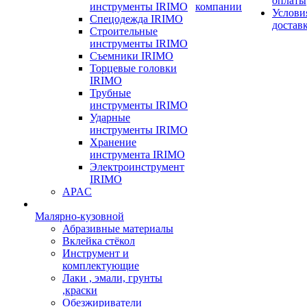
оплаты
инструменты IRIMO
компании
Услови
Спецодежда IRIMO
достав
Строительные
инструменты IRIMO
Съемники IRIMO
Торцевые головки
IRIMO
Трубные
инструменты IRIMO
Ударные
инструменты IRIMO
Хранение
инструмента IRIMO
Электроинструмент
IRIMO
APAC
Малярно-кузовной
Абразивные материалы
Вклейка стёкол
Инструмент и
комплектующие
Лаки , эмали, грунты
,краски
Обезжириватели