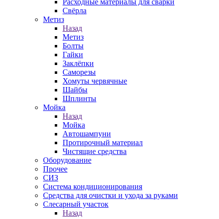
Расходные материалы для сварки
Свёрла
Метиз
Назад
Метиз
Болты
Гайки
Заклёпки
Саморезы
Хомуты червячные
Шайбы
Шплинты
Мойка
Назад
Мойка
Автошампуни
Протирочный материал
Чистящие средства
Оборудование
Прочее
СИЗ
Система кондиционирования
Средства для очистки и ухода за руками
Слесарный участок
Назад