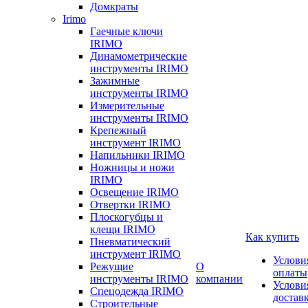
Домкраты
Irimo
Гаечные ключи
IRIMO
Динамометрические
инструменты IRIMO
Зажимные
инструменты IRIMO
Измерительные
инструменты IRIMO
Крепежный
инструмент IRIMO
Напильники IRIMO
Ножницы и ножи
IRIMO
Освещение IRIMO
Отвертки IRIMO
Плоскогубцы и
клещи IRIMO
Как купить
Пневматический
инструмент IRIMO
Услови
Режущие
О
оплаты
инструменты IRIMO
компании
Услови
Спецодежда IRIMO
достав
Строительные