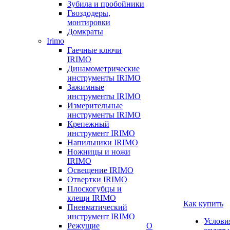
Зубила и пробойники
Гвоздодеры,
монтировки
Домкраты
Irimo
Гаечные ключи
IRIMO
Динамометрические
инструменты IRIMO
Зажимные
инструменты IRIMO
Измерительные
инструменты IRIMO
Крепежный
инструмент IRIMO
Напильники IRIMO
Ножницы и ножи
IRIMO
Освещение IRIMO
Отвертки IRIMO
Плоскогубцы и
клещи IRIMO
Как купить
Пневматический
инструмент IRIMO
Услови
Режущие
О