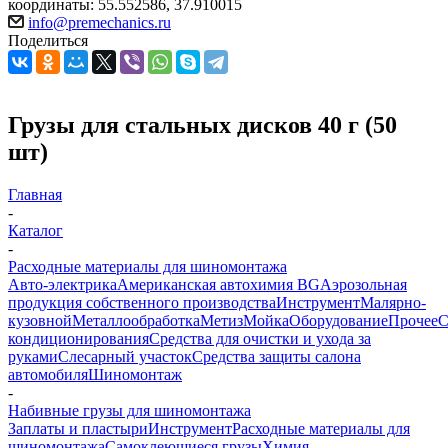
координаты: 55.552586, 37.910015
info@premechanics.ru
Поделиться
Грузы для стальных дисков 40 г (50
шт)
Главная
-
Каталог
-
Расходные материалы для шиномонтажа
Авто-электрика
Американская автохимия BG
Аэрозольная
продукция собственного производства
Инструмент
Малярно-
кузовной
Металлообработка
Метиз
Мойка
Оборудование
Прочее
кондиционирования
Средства для очистки и ухода за
руками
Слесарный участок
Средства защиты салона
автомобиля
Шиномонтаж
-
Набивные грузы для шиномонтажа
Заплаты и пластыри
Инструмент
Расходные материалы для
шиномонтажа
Самоклеющиеся грузы
Химия