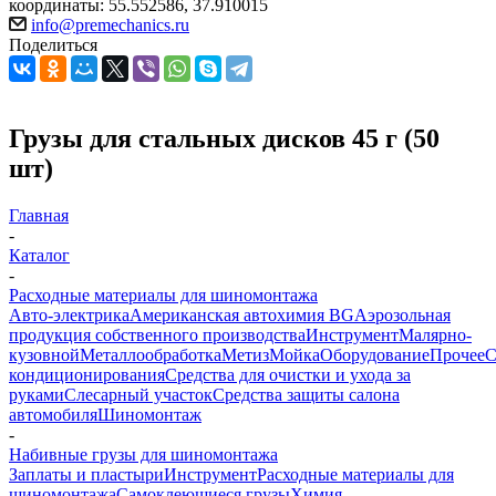
координаты: 55.552586, 37.910015
info@premechanics.ru
Поделиться
Грузы для стальных дисков 45 г (50
шт)
Главная
-
Каталог
-
Расходные материалы для шиномонтажа
Авто-электрика
Американская автохимия BG
Аэрозольная
продукция собственного производства
Инструмент
Малярно-
кузовной
Металлообработка
Метиз
Мойка
Оборудование
Прочее
кондиционирования
Средства для очистки и ухода за
руками
Слесарный участок
Средства защиты салона
автомобиля
Шиномонтаж
-
Набивные грузы для шиномонтажа
Заплаты и пластыри
Инструмент
Расходные материалы для
шиномонтажа
Самоклеющиеся грузы
Химия