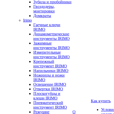
Зубила и пробойники
Гвоздодеры,
монтировки
Домкраты
Irimo
Гаечные ключи
IRIMO
Динамометрические
инструменты IRIMO
Зажимные
инструменты IRIMO
Измерительные
инструменты IRIMO
Крепежный
инструмент IRIMO
Напильники IRIMO
Ножницы и ножи
IRIMO
Освещение IRIMO
Отвертки IRIMO
Плоскогубцы и
клещи IRIMO
Как купить
Пневматический
инструмент IRIMO
Услови
Режущие
О