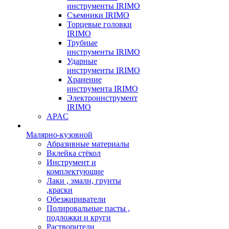
инструменты IRIMO
Съемники IRIMO
Торцевые головки
IRIMO
Трубные
инструменты IRIMO
Ударные
инструменты IRIMO
Хранение
инструмента IRIMO
Электроинструмент
IRIMO
APAC
Малярно-кузовной
Абразивные материалы
Вклейка стёкол
Инструмент и
комплектующие
Лаки , эмали, грунты
,краски
Обезжириватели
Полировальные пасты ,
подложки и круги
Растворители