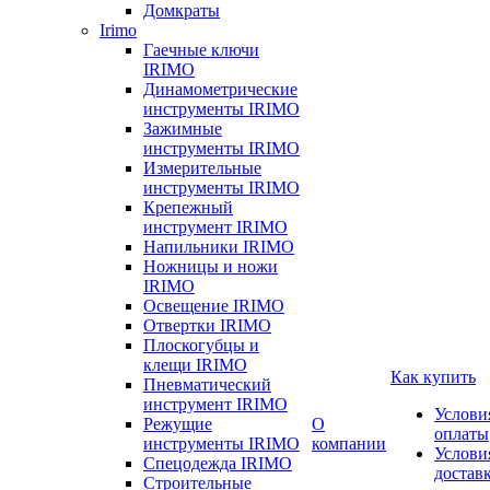
Домкраты
Irimo
Гаечные ключи
IRIMO
Динамометрические
инструменты IRIMO
Зажимные
инструменты IRIMO
Измерительные
инструменты IRIMO
Крепежный
инструмент IRIMO
Напильники IRIMO
Ножницы и ножи
IRIMO
Освещение IRIMO
Отвертки IRIMO
Плоскогубцы и
клещи IRIMO
Как купить
Пневматический
инструмент IRIMO
Услови
Режущие
О
оплаты
инструменты IRIMO
компании
Услови
Спецодежда IRIMO
достав
Строительные