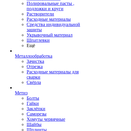
Полировальные пасты ,
подложки и круги
Растворители
Расходные материалы
Средства индивидуальной
защиты
Укрывочный материал
Шпатлевки
Ещё
Металлообработка
Зачистка
Отрезка
Расходные материалы для
сварки
Свёрла
Метиз
Болты
Гайки
Заклёпки
Саморезы
Хомуты червячные
Шайбы
Шплинты