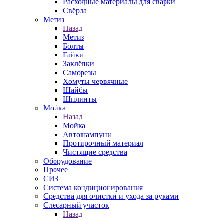
Расходные материалы для сварки
Свёрла
Метиз
Назад
Метиз
Болты
Гайки
Заклёпки
Саморезы
Хомуты червячные
Шайбы
Шплинты
Мойка
Назад
Мойка
Автошампуни
Протирочный материал
Чистящие средства
Оборудование
Прочее
СИЗ
Система кондиционирования
Средства для очистки и ухода за руками
Слесарный участок
Назад