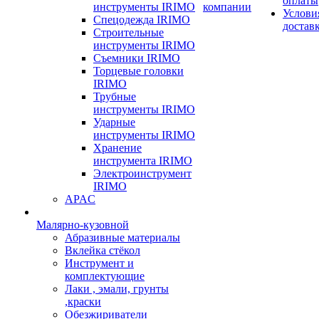
оплаты
инструменты IRIMO
компании
Услови
Спецодежда IRIMO
достав
Строительные
инструменты IRIMO
Съемники IRIMO
Торцевые головки
IRIMO
Трубные
инструменты IRIMO
Ударные
инструменты IRIMO
Хранение
инструмента IRIMO
Электроинструмент
IRIMO
APAC
Малярно-кузовной
Абразивные материалы
Вклейка стёкол
Инструмент и
комплектующие
Лаки , эмали, грунты
,краски
Обезжириватели