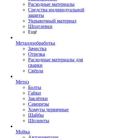
Расходные материалы
Средства индивидуальной
защиты
Укрывочный материал
Шпатлевки
Ещё
Металлообработка
Зачистка
Отрезка
Расходные материалы для
сварки
Свёрла
Метиз
Болты
Гайки
Заклёпки
Саморезы
Хомуты червячные
Шайбы
Шплинты
Мойка
Автошампуни