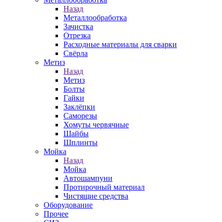
Назад
Металлообработка
Зачистка
Отрезка
Расходные материалы для сварки
Свёрла
Метиз
Назад
Метиз
Болты
Гайки
Заклёпки
Саморезы
Хомуты червячные
Шайбы
Шплинты
Мойка
Назад
Мойка
Автошампуни
Протирочный материал
Чистящие средства
Оборудование
Прочее