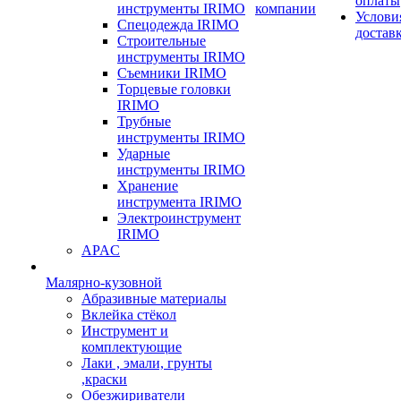
оплаты
инструменты IRIMO
компании
Услови
Спецодежда IRIMO
достав
Строительные
инструменты IRIMO
Съемники IRIMO
Торцевые головки
IRIMO
Трубные
инструменты IRIMO
Ударные
инструменты IRIMO
Хранение
инструмента IRIMO
Электроинструмент
IRIMO
APAC
Малярно-кузовной
Абразивные материалы
Вклейка стёкол
Инструмент и
комплектующие
Лаки , эмали, грунты
,краски
Обезжириватели