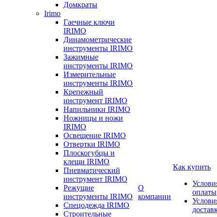
Домкраты
Irimo
Гаечные ключи
IRIMO
Динамометрические
инструменты IRIMO
Зажимные
инструменты IRIMO
Измерительные
инструменты IRIMO
Крепежный
инструмент IRIMO
Напильники IRIMO
Ножницы и ножи
IRIMO
Освещение IRIMO
Отвертки IRIMO
Плоскогубцы и
клещи IRIMO
Как купить
Пневматический
инструмент IRIMO
Услови
Режущие
О
оплаты
инструменты IRIMO
компании
Услови
Спецодежда IRIMO
достав
Строительные