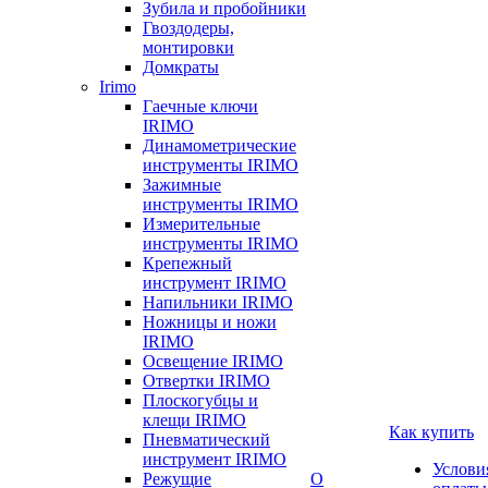
Зубила и пробойники
Гвоздодеры,
монтировки
Домкраты
Irimo
Гаечные ключи
IRIMO
Динамометрические
инструменты IRIMO
Зажимные
инструменты IRIMO
Измерительные
инструменты IRIMO
Крепежный
инструмент IRIMO
Напильники IRIMO
Ножницы и ножи
IRIMO
Освещение IRIMO
Отвертки IRIMO
Плоскогубцы и
клещи IRIMO
Как купить
Пневматический
инструмент IRIMO
Услови
Режущие
О