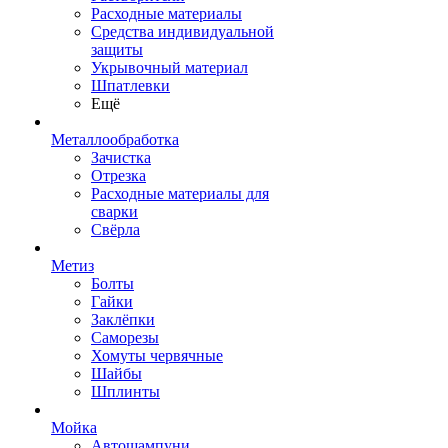
Расходные материалы
Средства индивидуальной
защиты
Укрывочный материал
Шпатлевки
Ещё
Металлообработка
Зачистка
Отрезка
Расходные материалы для
сварки
Свёрла
Метиз
Болты
Гайки
Заклёпки
Саморезы
Хомуты червячные
Шайбы
Шплинты
Мойка
Автошампуни