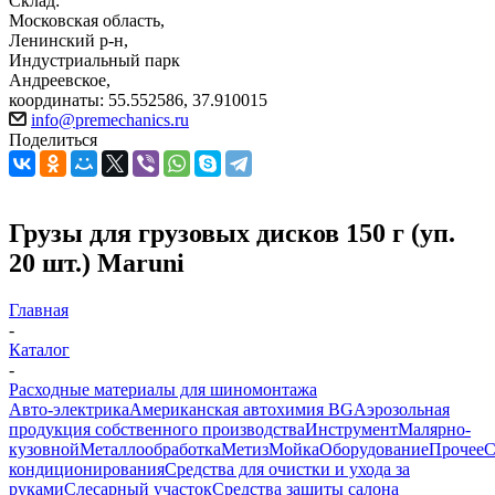
Склад:
Московская область,
Ленинский р-н,
Индустриальный парк
Андреевское,
координаты: 55.552586, 37.910015
info@premechanics.ru
Поделиться
Грузы для грузовых дисков 150 г (уп.
20 шт.) Maruni
Главная
-
Каталог
-
Расходные материалы для шиномонтажа
Авто-электрика
Американская автохимия BG
Аэрозольная
продукция собственного производства
Инструмент
Малярно-
кузовной
Металлообработка
Метиз
Мойка
Оборудование
Прочее
кондиционирования
Средства для очистки и ухода за
руками
Слесарный участок
Средства защиты салона