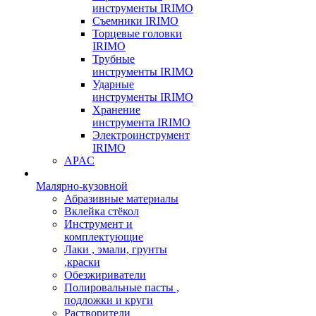
инструменты IRIMO
Съемники IRIMO
Торцевые головки
IRIMO
Трубные
инструменты IRIMO
Ударные
инструменты IRIMO
Хранение
инструмента IRIMO
Электроинструмент
IRIMO
APAC
Малярно-кузовной
Абразивные материалы
Вклейка стёкол
Инструмент и
комплектующие
Лаки , эмали, грунты
,краски
Обезжириватели
Полировальные пасты ,
подложки и круги
Растворители