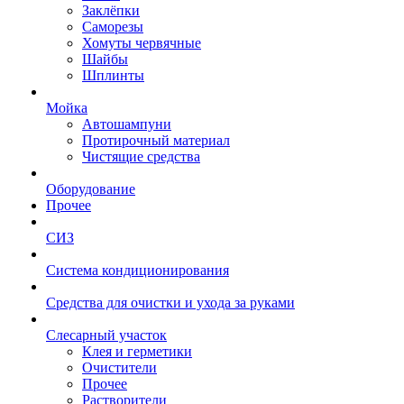
Заклёпки
Саморезы
Хомуты червячные
Шайбы
Шплинты
Мойка
Автошампуни
Протирочный материал
Чистящие средства
Оборудование
Прочее
СИЗ
Система кондиционирования
Средства для очистки и ухода за руками
Слесарный участок
Клея и герметики
Очистители
Прочее
Растворители