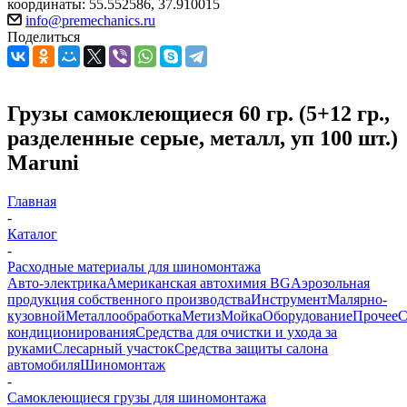
координаты: 55.552586, 37.910015
info@premechanics.ru
Поделиться
Грузы самоклеющиеся 60 гр. (5+12 гр.,
разделенные серые, металл, уп 100 шт.)
Maruni
Главная
-
Каталог
-
Расходные материалы для шиномонтажа
Авто-электрика
Американская автохимия BG
Аэрозольная
продукция собственного производства
Инструмент
Малярно-
кузовной
Металлообработка
Метиз
Мойка
Оборудование
Прочее
кондиционирования
Средства для очистки и ухода за
руками
Слесарный участок
Средства защиты салона
автомобиля
Шиномонтаж
-
Самоклеющиеся грузы для шиномонтажа