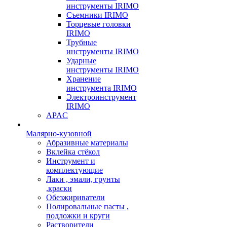
инструменты IRIMO
Съемники IRIMO
Торцевые головки
IRIMO
Трубные
инструменты IRIMO
Ударные
инструменты IRIMO
Хранение
инструмента IRIMO
Электроинструмент
IRIMO
APAC
Малярно-кузовной
Абразивные материалы
Вклейка стёкол
Инструмент и
комплектующие
Лаки , эмали, грунты
,краски
Обезжириватели
Полировальные пасты ,
подложки и круги
Растворители