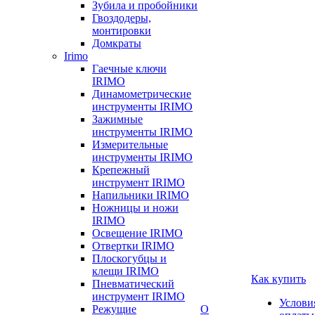
Зубила и пробойники
Гвоздодеры,
монтировки
Домкраты
Irimo
Гаечные ключи
IRIMO
Динамометрические
инструменты IRIMO
Зажимные
инструменты IRIMO
Измерительные
инструменты IRIMO
Крепежный
инструмент IRIMO
Напильники IRIMO
Ножницы и ножи
IRIMO
Освещение IRIMO
Отвертки IRIMO
Плоскогубцы и
клещи IRIMO
Как купить
Пневматический
инструмент IRIMO
Услови
Режущие
О