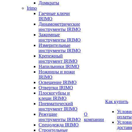
Домкраты
Irimo
Гаечные ключи
IRIMO
Динамометрические
инструменты IRIMO
Зажимные
инструменты IRIMO
Измерительные
инструменты IRIMO
Крепежный
инструмент IRIMO
Напильники IRIMO
Ножницы и ножи
IRIMO
Освещение IRIMO
Отвертки IRIMO
Плоскогубцы и
клещи IRIMO
Как купить
Пневматический
инструмент IRIMO
Услови
Режущие
О
оплаты
инструменты IRIMO
компании
Услови
Спецодежда IRIMO
достав
Строительные