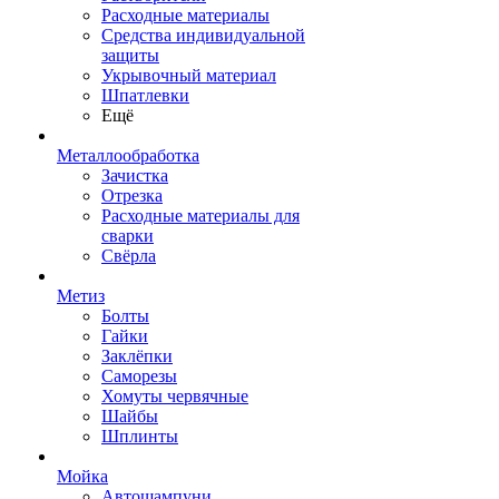
Расходные материалы
Средства индивидуальной
защиты
Укрывочный материал
Шпатлевки
Ещё
Металлообработка
Зачистка
Отрезка
Расходные материалы для
сварки
Свёрла
Метиз
Болты
Гайки
Заклёпки
Саморезы
Хомуты червячные
Шайбы
Шплинты
Мойка
Автошампуни