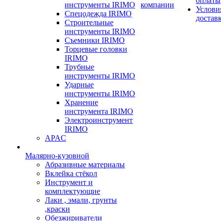
оплаты
инструменты IRIMO
компании
Услови
Спецодежда IRIMO
достав
Строительные
инструменты IRIMO
Съемники IRIMO
Торцевые головки
IRIMO
Трубные
инструменты IRIMO
Ударные
инструменты IRIMO
Хранение
инструмента IRIMO
Электроинструмент
IRIMO
APAC
Малярно-кузовной
Абразивные материалы
Вклейка стёкол
Инструмент и
комплектующие
Лаки , эмали, грунты
,краски
Обезжириватели