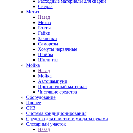
Расходные материалы для сварки
Свёрла
Метиз
Назад
Метиз
Болты
Гайки
Заклёпки
Саморезы
Хомуты червячные
Шайбы
Шплинты
Мойка
Назад
Мойка
Автошампуни
Протирочный материал
Чистящие средства
Оборудование
Прочее
СИЗ
Система кондиционирования
Средства для очистки и ухода за руками
Слесарный участок
Назад