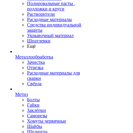
Полировальные пасты ,
подложки и круги
Растворители
Расходные материалы
Средства индивидуальной
защиты
Укрывочный материал
Шпатлевки
Ещё
Металлообработка
Зачистка
Отрезка
Расходные материалы для
сварки
Свёрла
Метиз
Болты
Гайки
Заклёпки
Саморезы
Хомуты червячные
Шайбы
Шплинты