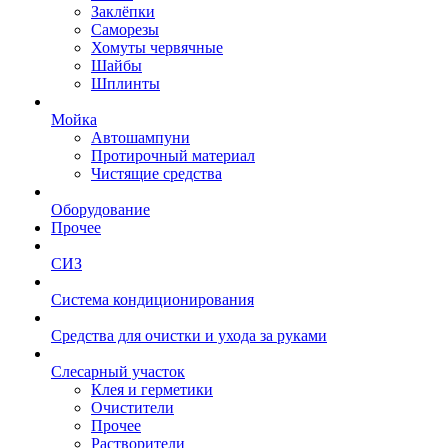
Заклёпки
Саморезы
Хомуты червячные
Шайбы
Шплинты
Мойка
Автошампуни
Протирочный материал
Чистящие средства
Оборудование
Прочее
СИЗ
Система кондиционирования
Средства для очистки и ухода за руками
Слесарный участок
Клея и герметики
Очистители
Прочее
Растворители