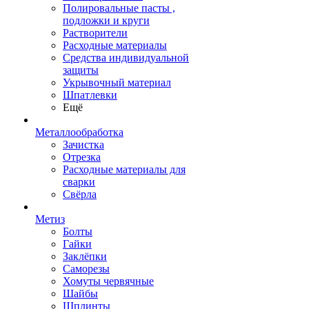
Полировальные пасты ,
подложки и круги
Растворители
Расходные материалы
Средства индивидуальной
защиты
Укрывочный материал
Шпатлевки
Ещё
Металлообработка
Зачистка
Отрезка
Расходные материалы для
сварки
Свёрла
Метиз
Болты
Гайки
Заклёпки
Саморезы
Хомуты червячные
Шайбы
Шплинты