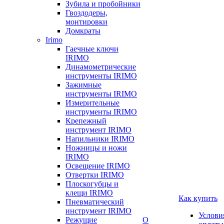
Зубила и пробойники
Гвоздодеры,
монтировки
Домкраты
Irimo
Гаечные ключи
IRIMO
Динамометрические
инструменты IRIMO
Зажимные
инструменты IRIMO
Измерительные
инструменты IRIMO
Крепежный
инструмент IRIMO
Напильники IRIMO
Ножницы и ножи
IRIMO
Освещение IRIMO
Отвертки IRIMO
Плоскогубцы и
клещи IRIMO
Как купить
Пневматический
инструмент IRIMO
Услови
Режущие
О