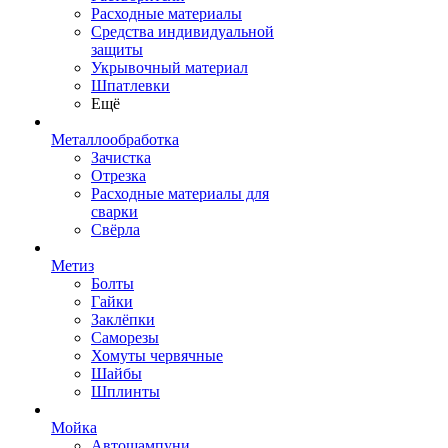
Расходные материалы
Средства индивидуальной
защиты
Укрывочный материал
Шпатлевки
Ещё
Металлообработка
Зачистка
Отрезка
Расходные материалы для
сварки
Свёрла
Метиз
Болты
Гайки
Заклёпки
Саморезы
Хомуты червячные
Шайбы
Шплинты
Мойка
Автошампуни