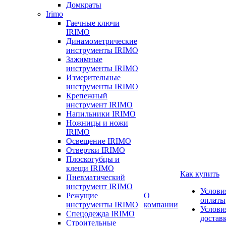
Домкраты
Irimo
Гаечные ключи
IRIMO
Динамометрические
инструменты IRIMO
Зажимные
инструменты IRIMO
Измерительные
инструменты IRIMO
Крепежный
инструмент IRIMO
Напильники IRIMO
Ножницы и ножи
IRIMO
Освещение IRIMO
Отвертки IRIMO
Плоскогубцы и
клещи IRIMO
Как купить
Пневматический
инструмент IRIMO
Услови
Режущие
О
оплаты
инструменты IRIMO
компании
Услови
Спецодежда IRIMO
достав
Строительные