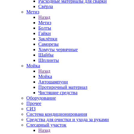
Расходные материалы для сварки
Свёрла
Метиз
Назад
Метиз
Болты
Гайки
Заклёпки
Саморезы
Хомуты червячные
Шайбы
Шплинты
Мойка
Назад
Мойка
Автошампуни
Протирочный материал
Чистящие средства
Оборудование
Прочее
СИЗ
Система кондиционирования
Средства для очистки и ухода за руками
Слесарный участок
Назад