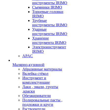
инструменты IRIMO
Съемники IRIMO
Торцевые головки
IRIMO
Трубные
инструменты IRIMO
Ударные
инструменты IRIMO
Хранение
инструмента IRIMO
Электроинструмент
IRIMO
APAC
Малярно-кузовной
Абразивные материалы
Вклейка стёкол
Инструмент и
комплектующие
Лаки , эмали, грунты
,краски
Обезжириватели
Полировальные пасты ,
подложки и круги
Растворители