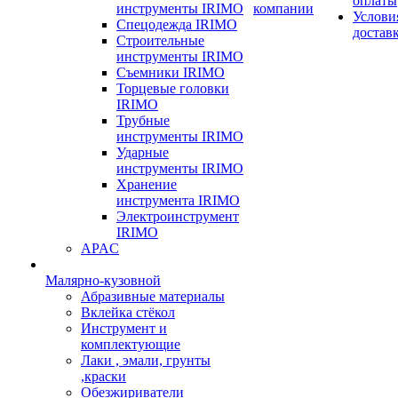
оплаты
инструменты IRIMO
компании
Услови
Спецодежда IRIMO
достав
Строительные
инструменты IRIMO
Съемники IRIMO
Торцевые головки
IRIMO
Трубные
инструменты IRIMO
Ударные
инструменты IRIMO
Хранение
инструмента IRIMO
Электроинструмент
IRIMO
APAC
Малярно-кузовной
Абразивные материалы
Вклейка стёкол
Инструмент и
комплектующие
Лаки , эмали, грунты
,краски
Обезжириватели