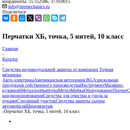
координаты: 55.552586, 37.910015
info@premechanics.ru
Поделиться
Перчатки ХБ, точка, 5 нитей, 10 класс
Главная
-
Каталог
-
Средства индивидуальной защиты от компании Точная
механика
Авто-электрика
Американская автохимия BG
Аэрозольная
продукция собственного производства
Инструмент
Малярно-
кузовной
Металлообработка
Метиз
Мойка
Оборудование
Прочее
С
кондиционирования
Средства для очистки и ухода за
руками
Слесарный участок
Средства защиты салона
автомобиля
Шиномонтаж
-
Перчатки ХБ, точка, 5 нитей, 10 класс