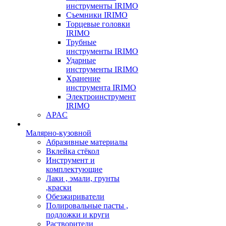
инструменты IRIMO
Съемники IRIMO
Торцевые головки
IRIMO
Трубные
инструменты IRIMO
Ударные
инструменты IRIMO
Хранение
инструмента IRIMO
Электроинструмент
IRIMO
APAC
Малярно-кузовной
Абразивные материалы
Вклейка стёкол
Инструмент и
комплектующие
Лаки , эмали, грунты
,краски
Обезжириватели
Полировальные пасты ,
подложки и круги
Растворители