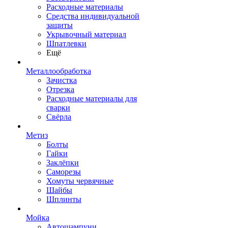
Расходные материалы
Средства индивидуальной
защиты
Укрывочный материал
Шпатлевки
Ещё
Металлообработка
Зачистка
Отрезка
Расходные материалы для
сварки
Свёрла
Метиз
Болты
Гайки
Заклёпки
Саморезы
Хомуты червячные
Шайбы
Шплинты
Мойка
Автошампуни