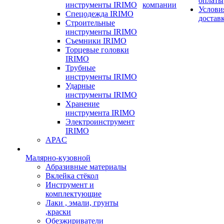
оплаты
инструменты IRIMO
компании
Услови
Спецодежда IRIMO
достав
Строительные
инструменты IRIMO
Съемники IRIMO
Торцевые головки
IRIMO
Трубные
инструменты IRIMO
Ударные
инструменты IRIMO
Хранение
инструмента IRIMO
Электроинструмент
IRIMO
APAC
Малярно-кузовной
Абразивные материалы
Вклейка стёкол
Инструмент и
комплектующие
Лаки , эмали, грунты
,краски
Обезжириватели