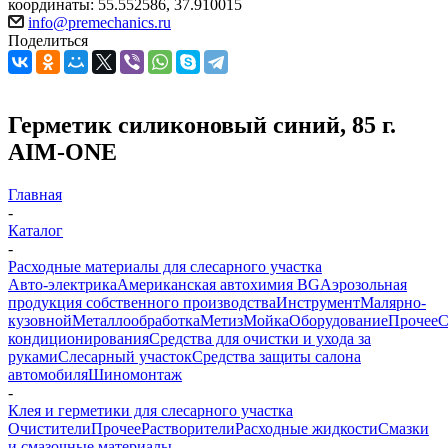
координаты: 55.552586, 37.910015
info@premechanics.ru
Поделиться
Герметик силиконовый синий, 85 г.
AIM-ONE
Главная
-
Каталог
-
Расходные материалы для слесарного участка
Авто-электрика
Американская автохимия BG
Аэрозольная
продукция собственного производства
Инструмент
Малярно-
кузовной
Металлообработка
Метиз
Мойка
Оборудование
Прочее
кондиционирования
Средства для очистки и ухода за
руками
Слесарный участок
Средства защиты салона
автомобиля
Шиномонтаж
-
Клея и герметики для слесарного участка
Очистители
Прочее
Растворители
Расходные жидкости
Смазки
и смазочные материалы