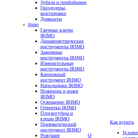
Зубила и пробойники
Гвоздодеры,
монтировки
Домкраты
Irimo
Гаечные ключи
IRIMO
Динамометрические
инструменты IRIMO
Зажимные
инструменты IRIMO
Измерительные
инструменты IRIMO
Крепежный
инструмент IRIMO
Напильники IRIMO
Ножницы и ножи
IRIMO
Освещение IRIMO
Отвертки IRIMO
Плоскогубцы и
клещи IRIMO
Как купить
Пневматический
инструмент IRIMO
Услови
Режущие
О