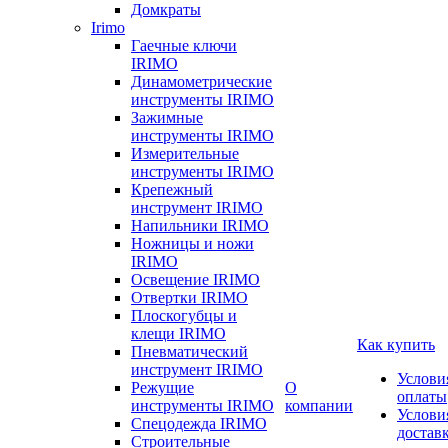
Домкраты
Irimo
Гаечные ключи
IRIMO
Динамометрические
инструменты IRIMO
Зажимные
инструменты IRIMO
Измерительные
инструменты IRIMO
Крепежный
инструмент IRIMO
Напильники IRIMO
Ножницы и ножи
IRIMO
Освещение IRIMO
Отвертки IRIMO
Плоскогубцы и
клещи IRIMO
Как купить
Пневматический
инструмент IRIMO
Услови
Режущие
О
оплаты
инструменты IRIMO
компании
Услови
Спецодежда IRIMO
достав
Строительные