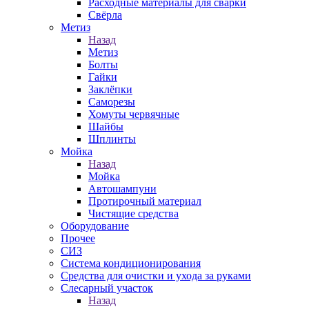
Расходные материалы для сварки
Свёрла
Метиз
Назад
Метиз
Болты
Гайки
Заклёпки
Саморезы
Хомуты червячные
Шайбы
Шплинты
Мойка
Назад
Мойка
Автошампуни
Протирочный материал
Чистящие средства
Оборудование
Прочее
СИЗ
Система кондиционирования
Средства для очистки и ухода за руками
Слесарный участок
Назад