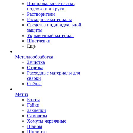
Полировальные пасты ,
подложки и круги
Растворители
Расходные материалы
Средства индивидуальной
защиты
Укрывочный материал
Шпатлевки
Ещё
Металлообработка
Зачистка
Отрезка
Расходные материалы для
сварки
Свёрла
Метиз
Болты
Гайки
Заклёпки
Саморезы
Хомуты червячные
Шайбы
Шплинты