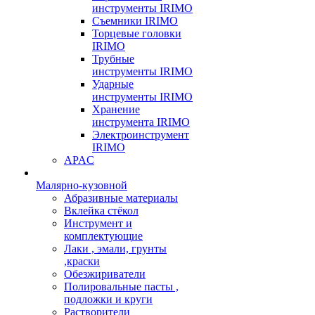
инструменты IRIMO
Съемники IRIMO
Торцевые головки
IRIMO
Трубные
инструменты IRIMO
Ударные
инструменты IRIMO
Хранение
инструмента IRIMO
Электроинструмент
IRIMO
APAC
Малярно-кузовной
Абразивные материалы
Вклейка стёкол
Инструмент и
комплектующие
Лаки , эмали, грунты
,краски
Обезжириватели
Полировальные пасты ,
подложки и круги
Растворители