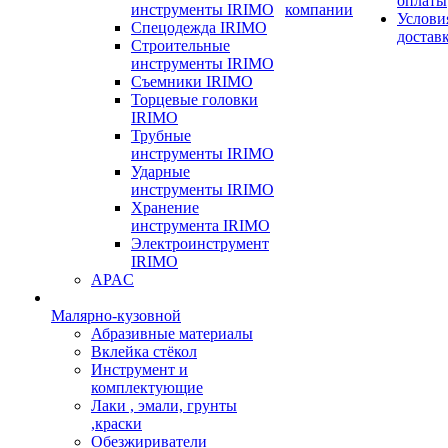
оплаты
инструменты IRIMO
компании
Услови
Спецодежда IRIMO
достав
Строительные
инструменты IRIMO
Съемники IRIMO
Торцевые головки
IRIMO
Трубные
инструменты IRIMO
Ударные
инструменты IRIMO
Хранение
инструмента IRIMO
Электроинструмент
IRIMO
APAC
Малярно-кузовной
Абразивные материалы
Вклейка стёкол
Инструмент и
комплектующие
Лаки , эмали, грунты
,краски
Обезжириватели