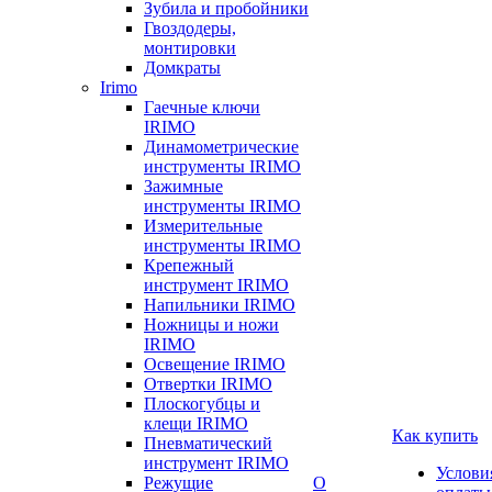
Зубила и пробойники
Гвоздодеры,
монтировки
Домкраты
Irimo
Гаечные ключи
IRIMO
Динамометрические
инструменты IRIMO
Зажимные
инструменты IRIMO
Измерительные
инструменты IRIMO
Крепежный
инструмент IRIMO
Напильники IRIMO
Ножницы и ножи
IRIMO
Освещение IRIMO
Отвертки IRIMO
Плоскогубцы и
клещи IRIMO
Как купить
Пневматический
инструмент IRIMO
Услови
Режущие
О