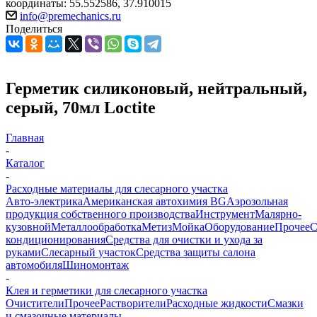
координаты: 55.552586, 37.910015
info@premechanics.ru
Поделиться
Герметик силиконовый, нейтральный,
серый, 70мл Loctite
Главная
-
Каталог
-
Расходные материалы для слесарного участка
Авто-электрика
Американская автохимия BG
Аэрозольная
продукция собственного производства
Инструмент
Малярно-
кузовной
Металлообработка
Метиз
Мойка
Оборудование
Прочее
кондиционирования
Средства для очистки и ухода за
руками
Слесарный участок
Средства защиты салона
автомобиля
Шиномонтаж
-
Клея и герметики для слесарного участка
Очистители
Прочее
Растворители
Расходные жидкости
Смазки
и смазочные материалы