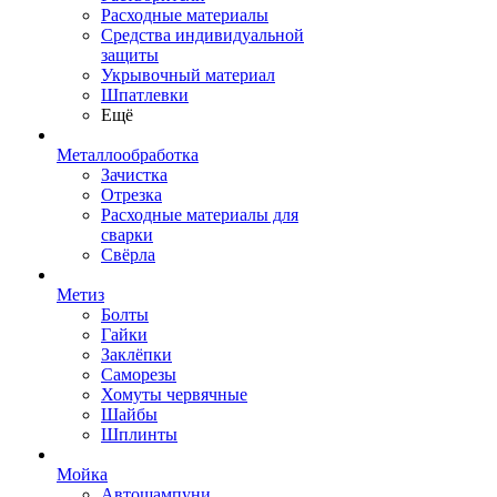
Расходные материалы
Средства индивидуальной
защиты
Укрывочный материал
Шпатлевки
Ещё
Металлообработка
Зачистка
Отрезка
Расходные материалы для
сварки
Свёрла
Метиз
Болты
Гайки
Заклёпки
Саморезы
Хомуты червячные
Шайбы
Шплинты
Мойка
Автошампуни