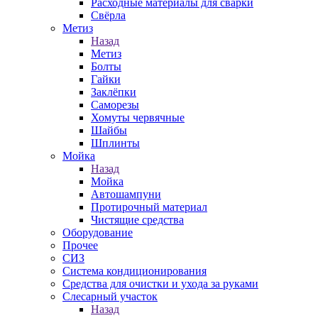
Расходные материалы для сварки
Свёрла
Метиз
Назад
Метиз
Болты
Гайки
Заклёпки
Саморезы
Хомуты червячные
Шайбы
Шплинты
Мойка
Назад
Мойка
Автошампуни
Протирочный материал
Чистящие средства
Оборудование
Прочее
СИЗ
Система кондиционирования
Средства для очистки и ухода за руками
Слесарный участок
Назад