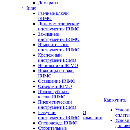
Домкраты
Irimo
Гаечные ключи
IRIMO
Динамометрические
инструменты IRIMO
Зажимные
инструменты IRIMO
Измерительные
инструменты IRIMO
Крепежный
инструмент IRIMO
Напильники IRIMO
Ножницы и ножи
IRIMO
Освещение IRIMO
Отвертки IRIMO
Плоскогубцы и
клещи IRIMO
Как купить
Пневматический
инструмент IRIMO
Услови
Режущие
О
оплаты
инструменты IRIMO
компании
Услови
Спецодежда IRIMO
достав
Строительные