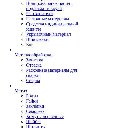
Полировальные пасты ,
подложки и круги
Растворители
Расходные материалы
Средства индивидуальной
защиты
Укрывочный материал
Шпатлевки
Ещё
Металлообработка
Зачистка
Отрезка
Расходные материалы для
сварки
Свёрла
Метиз
Болты
Гайки
Заклёпки
Саморезы
Хомуты червячные
Шайбы
Шплинты