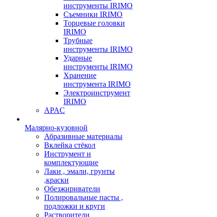
инструменты IRIMO
Съемники IRIMO
Торцевые головки
IRIMO
Трубные
инструменты IRIMO
Ударные
инструменты IRIMO
Хранение
инструмента IRIMO
Электроинструмент
IRIMO
APAC
Малярно-кузовной
Абразивные материалы
Вклейка стёкол
Инструмент и
комплектующие
Лаки , эмали, грунты
,краски
Обезжириватели
Полировальные пасты ,
подложки и круги
Растворители