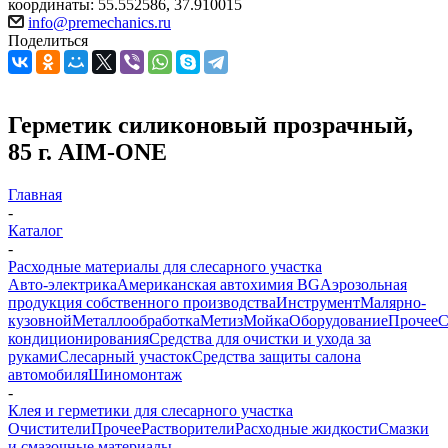
координаты: 55.552586, 37.910015
info@premechanics.ru
Поделиться
Герметик силиконовый прозрачный,
85 г. AIM-ONE
Главная
-
Каталог
-
Расходные материалы для слесарного участка
Авто-электрика
Американская автохимия BG
Аэрозольная
продукция собственного производства
Инструмент
Малярно-
кузовной
Металлообработка
Метиз
Мойка
Оборудование
Прочее
кондиционирования
Средства для очистки и ухода за
руками
Слесарный участок
Средства защиты салона
автомобиля
Шиномонтаж
-
Клея и герметики для слесарного участка
Очистители
Прочее
Растворители
Расходные жидкости
Смазки
и смазочные материалы