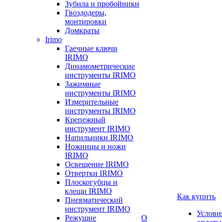
Зубила и пробойники
Гвоздодеры,
монтировки
Домкраты
Irimo
Гаечные ключи
IRIMO
Динамометрические
инструменты IRIMO
Зажимные
инструменты IRIMO
Измерительные
инструменты IRIMO
Крепежный
инструмент IRIMO
Напильники IRIMO
Ножницы и ножи
IRIMO
Освещение IRIMO
Отвертки IRIMO
Плоскогубцы и
клещи IRIMO
Как купить
Пневматический
инструмент IRIMO
Услови
Режущие
О