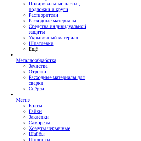
Полировальные пасты ,
подложки и круги
Растворители
Расходные материалы
Средства индивидуальной
защиты
Укрывочный материал
Шпатлевки
Ещё
Металлообработка
Зачистка
Отрезка
Расходные материалы для
сварки
Свёрла
Метиз
Болты
Гайки
Заклёпки
Саморезы
Хомуты червячные
Шайбы
Шплинты