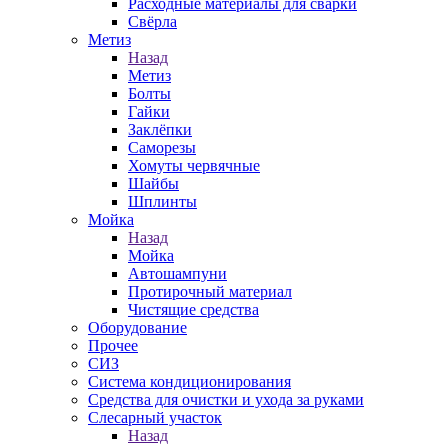
Расходные материалы для сварки
Свёрла
Метиз
Назад
Метиз
Болты
Гайки
Заклёпки
Саморезы
Хомуты червячные
Шайбы
Шплинты
Мойка
Назад
Мойка
Автошампуни
Протирочный материал
Чистящие средства
Оборудование
Прочее
СИЗ
Система кондиционирования
Средства для очистки и ухода за руками
Слесарный участок
Назад