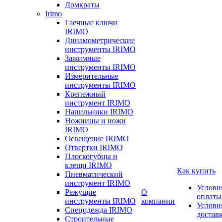
Домкраты
Irimo
Гаечные ключи
IRIMO
Динамометрические
инструменты IRIMO
Зажимные
инструменты IRIMO
Измерительные
инструменты IRIMO
Крепежный
инструмент IRIMO
Напильники IRIMO
Ножницы и ножи
IRIMO
Освещение IRIMO
Отвертки IRIMO
Плоскогубцы и
клещи IRIMO
Как купить
Пневматический
инструмент IRIMO
Услови
Режущие
О
оплаты
инструменты IRIMO
компании
Услови
Спецодежда IRIMO
достав
Строительные