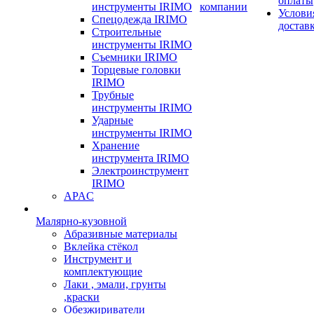
оплаты
инструменты IRIMO
компании
Услови
Спецодежда IRIMO
достав
Строительные
инструменты IRIMO
Съемники IRIMO
Торцевые головки
IRIMO
Трубные
инструменты IRIMO
Ударные
инструменты IRIMO
Хранение
инструмента IRIMO
Электроинструмент
IRIMO
APAC
Малярно-кузовной
Абразивные материалы
Вклейка стёкол
Инструмент и
комплектующие
Лаки , эмали, грунты
,краски
Обезжириватели