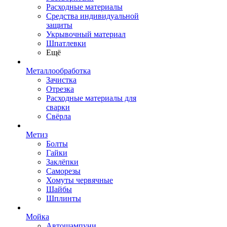
Расходные материалы
Средства индивидуальной
защиты
Укрывочный материал
Шпатлевки
Ещё
Металлообработка
Зачистка
Отрезка
Расходные материалы для
сварки
Свёрла
Метиз
Болты
Гайки
Заклёпки
Саморезы
Хомуты червячные
Шайбы
Шплинты
Мойка
Автошампуни