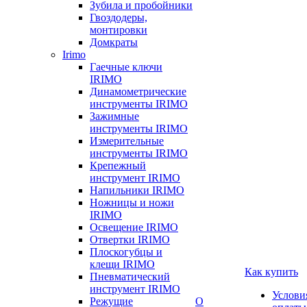
Зубила и пробойники
Гвоздодеры,
монтировки
Домкраты
Irimo
Гаечные ключи
IRIMO
Динамометрические
инструменты IRIMO
Зажимные
инструменты IRIMO
Измерительные
инструменты IRIMO
Крепежный
инструмент IRIMO
Напильники IRIMO
Ножницы и ножи
IRIMO
Освещение IRIMO
Отвертки IRIMO
Плоскогубцы и
клещи IRIMO
Как купить
Пневматический
инструмент IRIMO
Услови
Режущие
О