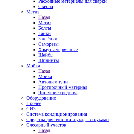
Расходные материалы для сварки
Свёрла
Метиз
Назад
Метиз
Болты
Гайки
Заклёпки
Саморезы
Хомуты червячные
Шайбы
Шплинты
Мойка
Назад
Мойка
Автошампуни
Протирочный материал
Чистящие средства
Оборудование
Прочее
СИЗ
Система кондиционирования
Средства для очистки и ухода за руками
Слесарный участок
Назад