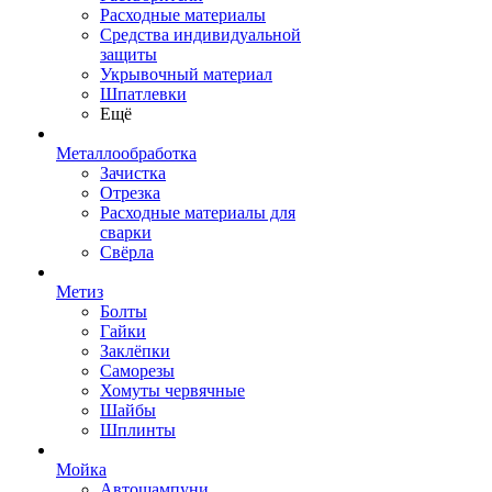
Расходные материалы
Средства индивидуальной
защиты
Укрывочный материал
Шпатлевки
Ещё
Металлообработка
Зачистка
Отрезка
Расходные материалы для
сварки
Свёрла
Метиз
Болты
Гайки
Заклёпки
Саморезы
Хомуты червячные
Шайбы
Шплинты
Мойка
Автошампуни