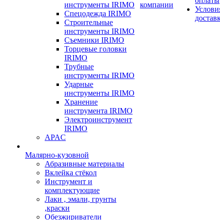
оплаты
инструменты IRIMO
компании
Услови
Спецодежда IRIMO
достав
Строительные
инструменты IRIMO
Съемники IRIMO
Торцевые головки
IRIMO
Трубные
инструменты IRIMO
Ударные
инструменты IRIMO
Хранение
инструмента IRIMO
Электроинструмент
IRIMO
APAC
Малярно-кузовной
Абразивные материалы
Вклейка стёкол
Инструмент и
комплектующие
Лаки , эмали, грунты
,краски
Обезжириватели