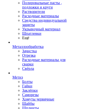
Полировальные пасты ,
подложки и круги
Растворители
Расходные материалы
Средства индивидуальной
защиты
Укрывочный материал
Шпатлевки
Ещё
Металлообработка
Зачистка
Отрезка
Расходные материалы для
сварки
Свёрла
Метиз
Болты
Гайки
Заклёпки
Саморезы
Хомуты червячные
Шайбы
Шплинты