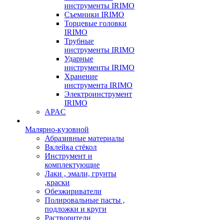
инструменты IRIMO
Съемники IRIMO
Торцевые головки
IRIMO
Трубные
инструменты IRIMO
Ударные
инструменты IRIMO
Хранение
инструмента IRIMO
Электроинструмент
IRIMO
APAC
Малярно-кузовной
Абразивные материалы
Вклейка стёкол
Инструмент и
комплектующие
Лаки , эмали, грунты
,краски
Обезжириватели
Полировальные пасты ,
подложки и круги
Растворители