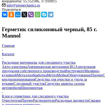
координаты: 55.552586, 37.910015
info@premechanics.ru
Поделиться
Герметик силиконовый черный, 85 г.
Mannol
Главная
-
Каталог
-
Расходные материалы для слесарного участка
Авто-электрика
Американская автохимия BG
Аэрозольная
продукция собственного производства
Инструмент
Малярно-
кузовной
Металлообработка
Метиз
Мойка
Оборудование
Прочее
кондиционирования
Средства для очистки и ухода за
руками
Слесарный участок
Средства защиты салона
автомобиля
Шиномонтаж
-
Клея и герметики для слесарного участка
Очистители
Прочее
Растворители
Расходные жидкости
Смазки
и смазочные материалы