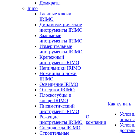
Домкраты
Irimo
Гаечные ключи
IRIMO
Динамометрические
инструменты IRIMO
Зажимные
инструменты IRIMO
Измерительные
инструменты IRIMO
Крепежный
инструмент IRIMO
Напильники IRIMO
Ножницы и ножи
IRIMO
Освещение IRIMO
Отвертки IRIMO
Плоскогубцы и
клещи IRIMO
Как купить
Пневматический
инструмент IRIMO
Услови
Режущие
О
оплаты
инструменты IRIMO
компании
Услови
Спецодежда IRIMO
достав
Строительные