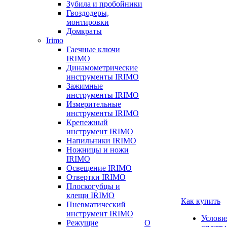
Зубила и пробойники
Гвоздодеры,
монтировки
Домкраты
Irimo
Гаечные ключи
IRIMO
Динамометрические
инструменты IRIMO
Зажимные
инструменты IRIMO
Измерительные
инструменты IRIMO
Крепежный
инструмент IRIMO
Напильники IRIMO
Ножницы и ножи
IRIMO
Освещение IRIMO
Отвертки IRIMO
Плоскогубцы и
клещи IRIMO
Как купить
Пневматический
инструмент IRIMO
Услови
Режущие
О