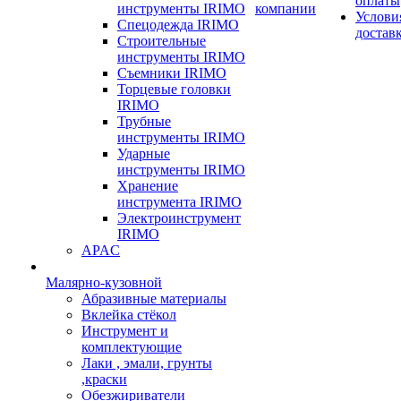
оплаты
инструменты IRIMO
компании
Услови
Спецодежда IRIMO
достав
Строительные
инструменты IRIMO
Съемники IRIMO
Торцевые головки
IRIMO
Трубные
инструменты IRIMO
Ударные
инструменты IRIMO
Хранение
инструмента IRIMO
Электроинструмент
IRIMO
APAC
Малярно-кузовной
Абразивные материалы
Вклейка стёкол
Инструмент и
комплектующие
Лаки , эмали, грунты
,краски
Обезжириватели