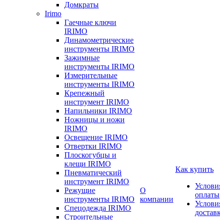
Домкраты
Irimo
Гаечные ключи
IRIMO
Динамометрические
инструменты IRIMO
Зажимные
инструменты IRIMO
Измерительные
инструменты IRIMO
Крепежный
инструмент IRIMO
Напильники IRIMO
Ножницы и ножи
IRIMO
Освещение IRIMO
Отвертки IRIMO
Плоскогубцы и
клещи IRIMO
Как купить
Пневматический
инструмент IRIMO
Услови
Режущие
О
оплаты
инструменты IRIMO
компании
Услови
Спецодежда IRIMO
достав
Строительные