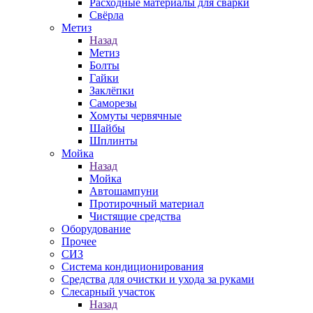
Расходные материалы для сварки
Свёрла
Метиз
Назад
Метиз
Болты
Гайки
Заклёпки
Саморезы
Хомуты червячные
Шайбы
Шплинты
Мойка
Назад
Мойка
Автошампуни
Протирочный материал
Чистящие средства
Оборудование
Прочее
СИЗ
Система кондиционирования
Средства для очистки и ухода за руками
Слесарный участок
Назад