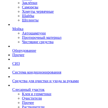
Заклёпки
Саморезы
Хомуты червячные
Шайбы
Шплинты
Мойка
Автошампуни
Протирочный материал
Чистящие средства
Оборудование
Прочее
СИЗ
Система кондиционирования
Средства для очистки и ухода за руками
Слесарный участок
Клея и герметики
Очистители
Прочее
Растворители