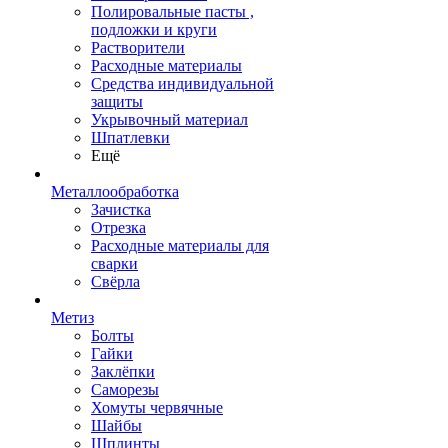
Полировальные пасты ,
подложки и круги
Растворители
Расходные материалы
Средства индивидуальной
защиты
Укрывочный материал
Шпатлевки
Ещё
Металлообработка
Зачистка
Отрезка
Расходные материалы для
сварки
Свёрла
Метиз
Болты
Гайки
Заклёпки
Саморезы
Хомуты червячные
Шайбы
Шплинты