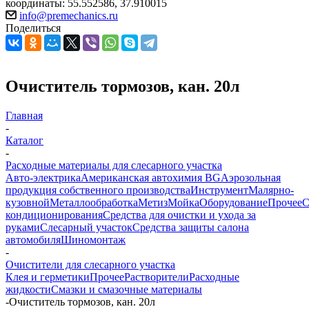
координаты: 55.552586, 37.910015
info@premechanics.ru
Поделиться
Очиститель тормозов, кан. 20л
Главная
-
Каталог
-
Расходные материалы для слесарного участка
Авто-электрика
Американская автохимия BG
Аэрозольная
продукция собственного производства
Инструмент
Малярно-
кузовной
Металлообработка
Метиз
Мойка
Оборудование
Прочее
кондиционирования
Средства для очистки и ухода за
руками
Слесарный участок
Средства защиты салона
автомобиля
Шиномонтаж
-
Очистители для слесарного участка
Клея и герметики
Прочее
Растворители
Расходные
жидкости
Смазки и смазочные материалы
-
Очиститель тормозов, кан. 20л