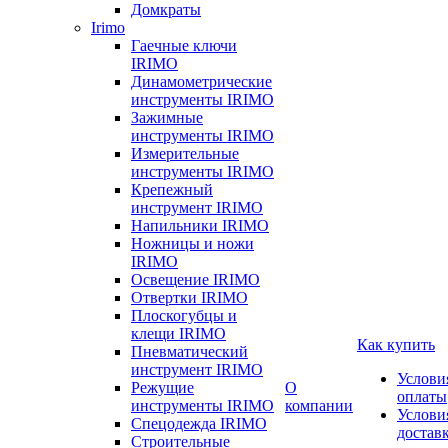
Домкраты
Irimo
Гаечные ключи
IRIMO
Динамометрические
инструменты IRIMO
Зажимные
инструменты IRIMO
Измерительные
инструменты IRIMO
Крепежный
инструмент IRIMO
Напильники IRIMO
Ножницы и ножи
IRIMO
Освещение IRIMO
Отвертки IRIMO
Плоскогубцы и
клещи IRIMO
Как купить
Пневматический
инструмент IRIMO
Услови
Режущие
О
оплаты
инструменты IRIMO
компании
Услови
Спецодежда IRIMO
достав
Строительные