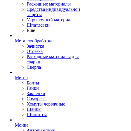
Расходные материалы
Средства индивидуальной
защиты
Укрывочный материал
Шпатлевки
Ещё
Металлообработка
Зачистка
Отрезка
Расходные материалы для
сварки
Свёрла
Метиз
Болты
Гайки
Заклёпки
Саморезы
Хомуты червячные
Шайбы
Шплинты
Мойка
Автошампуни