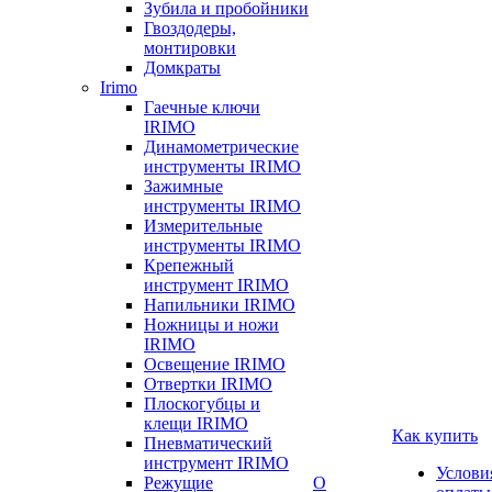
Зубила и пробойники
Гвоздодеры,
монтировки
Домкраты
Irimo
Гаечные ключи
IRIMO
Динамометрические
инструменты IRIMO
Зажимные
инструменты IRIMO
Измерительные
инструменты IRIMO
Крепежный
инструмент IRIMO
Напильники IRIMO
Ножницы и ножи
IRIMO
Освещение IRIMO
Отвертки IRIMO
Плоскогубцы и
клещи IRIMO
Как купить
Пневматический
инструмент IRIMO
Услови
Режущие
О