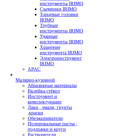
инструменты IRIMO
Съемники IRIMO
Торцевые головки
IRIMO
Трубные
инструменты IRIMO
Ударные
инструменты IRIMO
Хранение
инструмента IRIMO
Электроинструмент
IRIMO
APAC
Малярно-кузовной
Абразивные материалы
Вклейка стёкол
Инструмент и
комплектующие
Лаки , эмали, грунты
,краски
Обезжириватели
Полировальные пасты ,
подложки и круги
Растворители