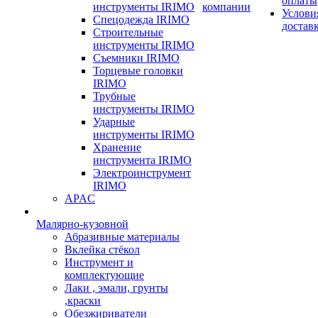
оплаты
инструменты IRIMO
компании
Услови
Спецодежда IRIMO
достав
Строительные
инструменты IRIMO
Съемники IRIMO
Торцевые головки
IRIMO
Трубные
инструменты IRIMO
Ударные
инструменты IRIMO
Хранение
инструмента IRIMO
Электроинструмент
IRIMO
APAC
Малярно-кузовной
Абразивные материалы
Вклейка стёкол
Инструмент и
комплектующие
Лаки , эмали, грунты
,краски
Обезжириватели