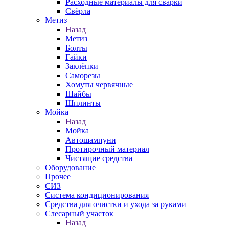
Расходные материалы для сварки
Свёрла
Метиз
Назад
Метиз
Болты
Гайки
Заклёпки
Саморезы
Хомуты червячные
Шайбы
Шплинты
Мойка
Назад
Мойка
Автошампуни
Протирочный материал
Чистящие средства
Оборудование
Прочее
СИЗ
Система кондиционирования
Средства для очистки и ухода за руками
Слесарный участок
Назад