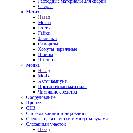
Расходные материалы для сварки
Свёрла
Метиз
Назад
Метиз
Болты
Гайки
Заклёпки
Саморезы
Хомуты червячные
Шайбы
Шплинты
Мойка
Назад
Мойка
Автошампуни
Протирочный материал
Чистящие средства
Оборудование
Прочее
СИЗ
Система кондиционирования
Средства для очистки и ухода за руками
Слесарный участок
Назад