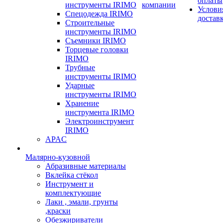
оплаты
инструменты IRIMO
компании
Услови
Спецодежда IRIMO
достав
Строительные
инструменты IRIMO
Съемники IRIMO
Торцевые головки
IRIMO
Трубные
инструменты IRIMO
Ударные
инструменты IRIMO
Хранение
инструмента IRIMO
Электроинструмент
IRIMO
APAC
Малярно-кузовной
Абразивные материалы
Вклейка стёкол
Инструмент и
комплектующие
Лаки , эмали, грунты
,краски
Обезжириватели