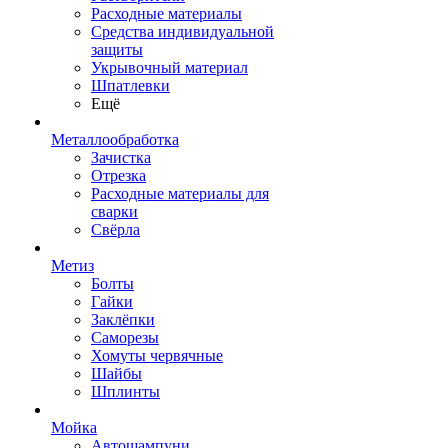
Расходные материалы
Средства индивидуальной
защиты
Укрывочный материал
Шпатлевки
Ещё
Металлообработка
Зачистка
Отрезка
Расходные материалы для
сварки
Свёрла
Метиз
Болты
Гайки
Заклёпки
Саморезы
Хомуты червячные
Шайбы
Шплинты
Мойка
Автошампуни