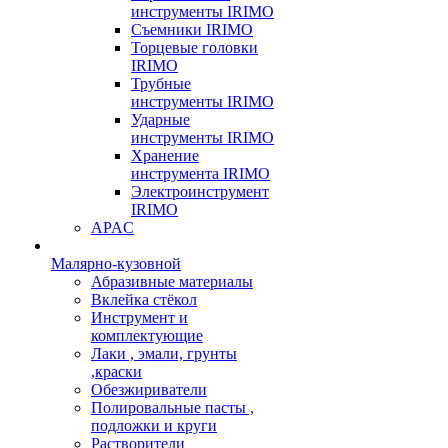
инструменты IRIMO
Съемники IRIMO
Торцевые головки
IRIMO
Трубные
инструменты IRIMO
Ударные
инструменты IRIMO
Хранение
инструмента IRIMO
Электроинструмент
IRIMO
APAC
Малярно-кузовной
Абразивные материалы
Вклейка стёкол
Инструмент и
комплектующие
Лаки , эмали, грунты
,краски
Обезжириватели
Полировальные пасты ,
подложки и круги
Растворители