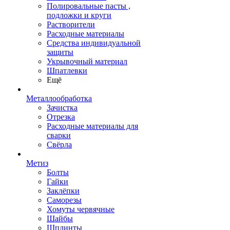
Полировальные пасты ,
подложки и круги
Растворители
Расходные материалы
Средства индивидуальной
защиты
Укрывочный материал
Шпатлевки
Ещё
Металлообработка
Зачистка
Отрезка
Расходные материалы для
сварки
Свёрла
Метиз
Болты
Гайки
Заклёпки
Саморезы
Хомуты червячные
Шайбы
Шплинты