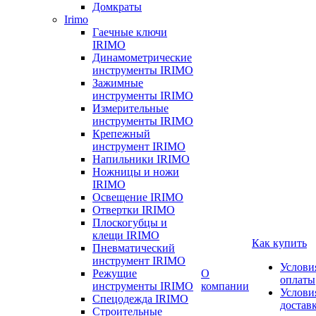
Домкраты
Irimo
Гаечные ключи
IRIMO
Динамометрические
инструменты IRIMO
Зажимные
инструменты IRIMO
Измерительные
инструменты IRIMO
Крепежный
инструмент IRIMO
Напильники IRIMO
Ножницы и ножи
IRIMO
Освещение IRIMO
Отвертки IRIMO
Плоскогубцы и
клещи IRIMO
Как купить
Пневматический
инструмент IRIMO
Услови
Режущие
О
оплаты
инструменты IRIMO
компании
Услови
Спецодежда IRIMO
достав
Строительные