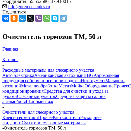
координаты: 55.552586, 37.910015
info@premechanics.ru
Поделиться
Очиститель тормозов ТМ, 50 л
Главная
-
Каталог
-
Расходные материалы для слесарного участка
Авто-электрика
Американская автохимия BG
Аэрозольная
продукция собственного производства
Инструмент
Малярно-
кузовной
Металлообработка
Метиз
Мойка
Оборудование
Прочее
кондиционирования
Средства для очистки и ухода за
руками
Слесарный участок
Средства защиты салона
автомобиля
Шиномонтаж
-
Очистители для слесарного участка
Клея и герметики
Прочее
Растворители
Расходные
жидкости
Смазки и смазочные материалы
-
Очиститель тормозов ТМ, 50 л