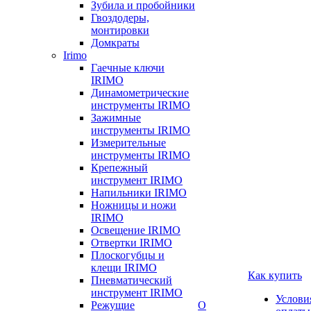
Зубила и пробойники
Гвоздодеры,
монтировки
Домкраты
Irimo
Гаечные ключи
IRIMO
Динамометрические
инструменты IRIMO
Зажимные
инструменты IRIMO
Измерительные
инструменты IRIMO
Крепежный
инструмент IRIMO
Напильники IRIMO
Ножницы и ножи
IRIMO
Освещение IRIMO
Отвертки IRIMO
Плоскогубцы и
клещи IRIMO
Как купить
Пневматический
инструмент IRIMO
Услови
Режущие
О