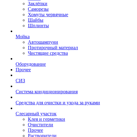
Заклёпки
Саморезы
Хомуты червячные
Шайбы
Шплинты
Мойка
Автошампуни
Протирочный материал
Чистящие средства
Оборудование
Прочее
СИЗ
Система кондиционирования
Средства для очистки и ухода за руками
Слесарный участок
Клея и герметики
Очистители
Прочее
Растворители