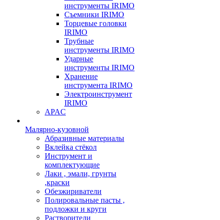
инструменты IRIMO
Съемники IRIMO
Торцевые головки
IRIMO
Трубные
инструменты IRIMO
Ударные
инструменты IRIMO
Хранение
инструмента IRIMO
Электроинструмент
IRIMO
APAC
Малярно-кузовной
Абразивные материалы
Вклейка стёкол
Инструмент и
комплектующие
Лаки , эмали, грунты
,краски
Обезжириватели
Полировальные пасты ,
подложки и круги
Растворители