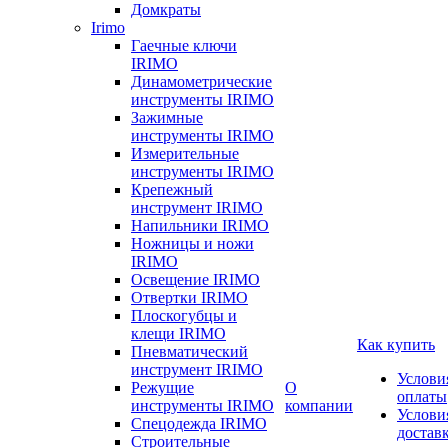
Домкраты
Irimo
Гаечные ключи
IRIMO
Динамометрические
инструменты IRIMO
Зажимные
инструменты IRIMO
Измерительные
инструменты IRIMO
Крепежный
инструмент IRIMO
Напильники IRIMO
Ножницы и ножи
IRIMO
Освещение IRIMO
Отвертки IRIMO
Плоскогубцы и
клещи IRIMO
Как купить
Пневматический
инструмент IRIMO
Услови
Режущие
О
оплаты
инструменты IRIMO
компании
Услови
Спецодежда IRIMO
достав
Строительные