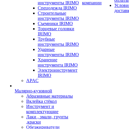
оплаты
инструменты IRIMO
компании
Услови
Спецодежда IRIMO
достав
Строительные
инструменты IRIMO
Съемники IRIMO
Торцевые головки
IRIMO
Трубные
инструменты IRIMO
Ударные
инструменты IRIMO
Хранение
инструмента IRIMO
Электроинструмент
IRIMO
APAC
Малярно-кузовной
Абразивные материалы
Вклейка стёкол
Инструмент и
комплектующие
Лаки , эмали, грунты
,краски
Обезжириватели