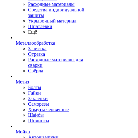
Расходные материалы
Средства индивидуальной
защиты
Укрывочный материал
Шпатлевки
Ещё
Металлообработка
Зачистка
Отрезка
Расходные материалы для
сварки
Свёрла
Метиз
Болты
Гайки
Заклёпки
Саморезы
Хомуты червячные
Шайбы
Шплинты
Мойка
Автошампуни