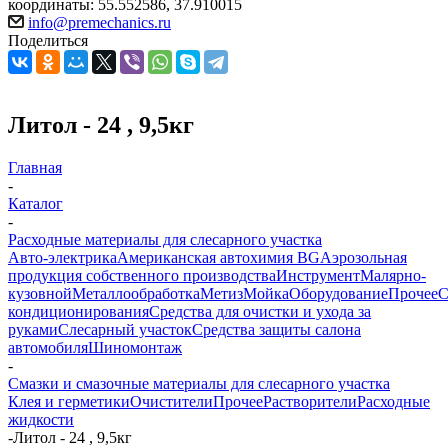
координаты: 55.552586, 37.910015
info@premechanics.ru
Поделиться
Литол - 24 , 9,5кг
Главная
-
Каталог
-
Расходные материалы для слесарного участка
Авто-электрика
Американская автохимия BG
Аэрозольная
продукция собственного производства
Инструмент
Малярно-
кузовной
Металлообработка
Метиз
Мойка
Оборудование
Прочее
кондиционирования
Средства для очистки и ухода за
руками
Слесарный участок
Средства защиты салона
автомобиля
Шиномонтаж
-
Смазки и смазочные материалы для слесарного участка
Клея и герметики
Очистители
Прочее
Растворители
Расходные
жидкости
-
Литол - 24 , 9,5кг