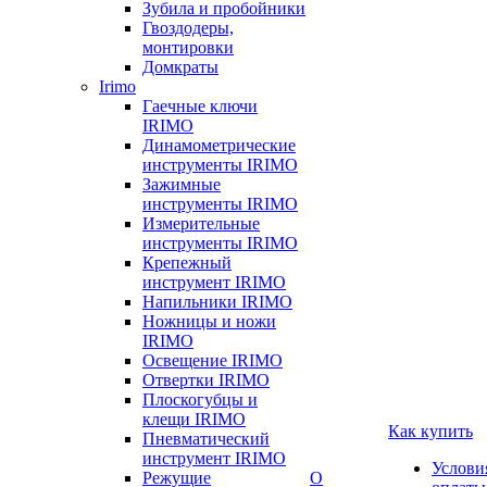
Зубила и пробойники
Гвоздодеры,
монтировки
Домкраты
Irimo
Гаечные ключи
IRIMO
Динамометрические
инструменты IRIMO
Зажимные
инструменты IRIMO
Измерительные
инструменты IRIMO
Крепежный
инструмент IRIMO
Напильники IRIMO
Ножницы и ножи
IRIMO
Освещение IRIMO
Отвертки IRIMO
Плоскогубцы и
клещи IRIMO
Как купить
Пневматический
инструмент IRIMO
Услови
Режущие
О