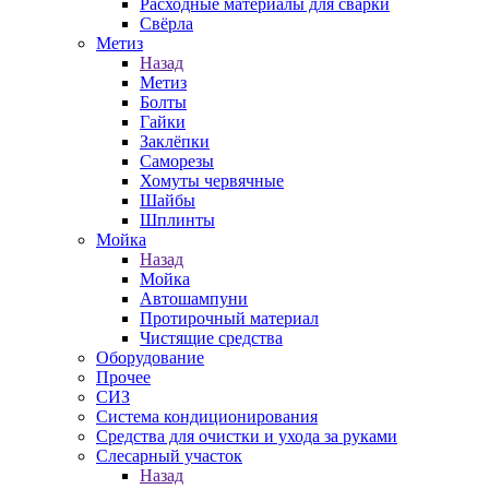
Расходные материалы для сварки
Свёрла
Метиз
Назад
Метиз
Болты
Гайки
Заклёпки
Саморезы
Хомуты червячные
Шайбы
Шплинты
Мойка
Назад
Мойка
Автошампуни
Протирочный материал
Чистящие средства
Оборудование
Прочее
СИЗ
Система кондиционирования
Средства для очистки и ухода за руками
Слесарный участок
Назад