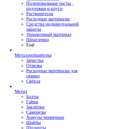
Полировальные пасты ,
подложки и круги
Растворители
Расходные материалы
Средства индивидуальной
защиты
Укрывочный материал
Шпатлевки
Ещё
Металлообработка
Зачистка
Отрезка
Расходные материалы для
сварки
Свёрла
Метиз
Болты
Гайки
Заклёпки
Саморезы
Хомуты червячные
Шайбы
Шплинты