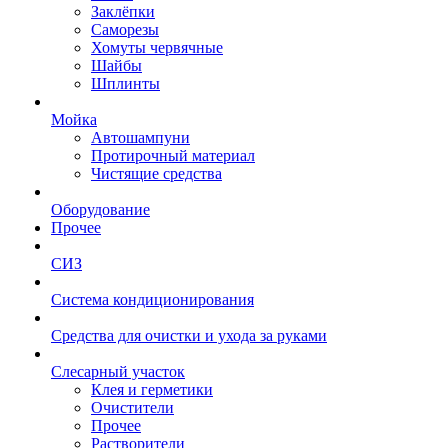
Заклёпки
Саморезы
Хомуты червячные
Шайбы
Шплинты
Мойка
Автошампуни
Протирочный материал
Чистящие средства
Оборудование
Прочее
СИЗ
Система кондиционирования
Средства для очистки и ухода за руками
Слесарный участок
Клея и герметики
Очистители
Прочее
Растворители