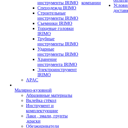
оплаты
инструменты IRIMO
компании
Услови
Спецодежда IRIMO
достав
Строительные
инструменты IRIMO
Съемники IRIMO
Торцевые головки
IRIMO
Трубные
инструменты IRIMO
Ударные
инструменты IRIMO
Хранение
инструмента IRIMO
Электроинструмент
IRIMO
APAC
Малярно-кузовной
Абразивные материалы
Вклейка стёкол
Инструмент и
комплектующие
Лаки , эмали, грунты
,краски
Обезжириватели