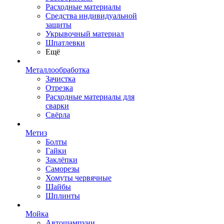
Расходные материалы
Средства индивидуальной
защиты
Укрывочный материал
Шпатлевки
Ещё
Металлообработка
Зачистка
Отрезка
Расходные материалы для
сварки
Свёрла
Метиз
Болты
Гайки
Заклёпки
Саморезы
Хомуты червячные
Шайбы
Шплинты
Мойка
Автошампуни