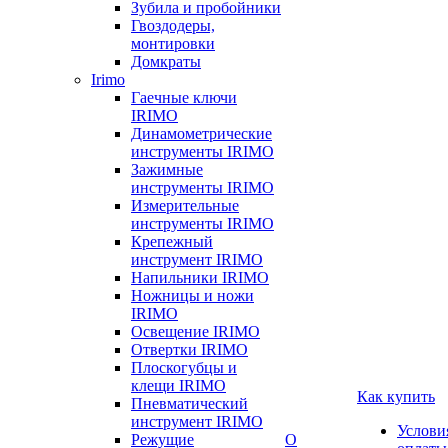
Зубила и пробойники
Гвоздодеры,
монтировки
Домкраты
Irimo
Гаечные ключи
IRIMO
Динамометрические
инструменты IRIMO
Зажимные
инструменты IRIMO
Измерительные
инструменты IRIMO
Крепежный
инструмент IRIMO
Напильники IRIMO
Ножницы и ножи
IRIMO
Освещение IRIMO
Отвертки IRIMO
Плоскогубцы и
клещи IRIMO
Как купить
Пневматический
инструмент IRIMO
Услови
Режущие
О