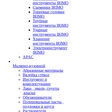
инструменты IRIMO
Съемники IRIMO
Торцевые головки
IRIMO
Трубные
инструменты IRIMO
Ударные
инструменты IRIMO
Хранение
инструмента IRIMO
Электроинструмент
IRIMO
APAC
Малярно-кузовной
Абразивные материалы
Вклейка стёкол
Инструмент и
комплектующие
Лаки , эмали, грунты
,краски
Обезжириватели
Полировальные пасты ,
подложки и круги
Растворители