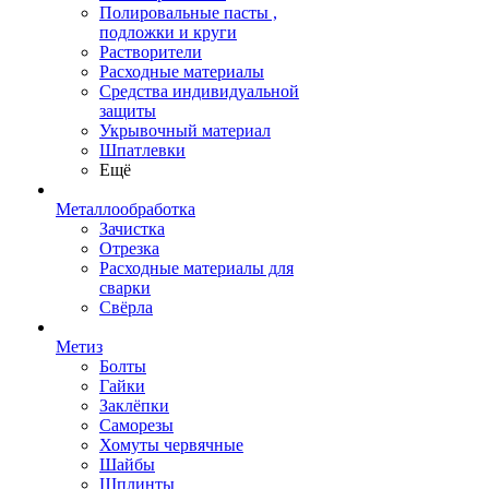
Полировальные пасты ,
подложки и круги
Растворители
Расходные материалы
Средства индивидуальной
защиты
Укрывочный материал
Шпатлевки
Ещё
Металлообработка
Зачистка
Отрезка
Расходные материалы для
сварки
Свёрла
Метиз
Болты
Гайки
Заклёпки
Саморезы
Хомуты червячные
Шайбы
Шплинты