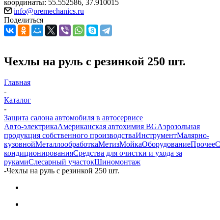
координаты: 55.552586, 37.910015
info@premechanics.ru
Поделиться
Чехлы на руль с резинкой 250 шт.
Главная
-
Каталог
-
Защита салона автомобиля в автосервисе
Авто-электрика
Американская автохимия BG
Аэрозольная
продукция собственного производства
Инструмент
Малярно-
кузовной
Металлообработка
Метиз
Мойка
Оборудование
Прочее
кондиционирования
Средства для очистки и ухода за
руками
Слесарный участок
Шиномонтаж
-
Чехлы на руль с резинкой 250 шт.