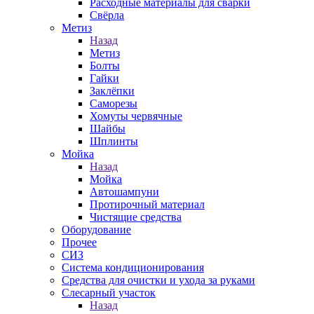
Расходные материалы для сварки
Свёрла
Метиз
Назад
Метиз
Болты
Гайки
Заклёпки
Саморезы
Хомуты червячные
Шайбы
Шплинты
Мойка
Назад
Мойка
Автошампуни
Протирочный материал
Чистящие средства
Оборудование
Прочее
СИЗ
Система кондиционирования
Средства для очистки и ухода за руками
Слесарный участок
Назад