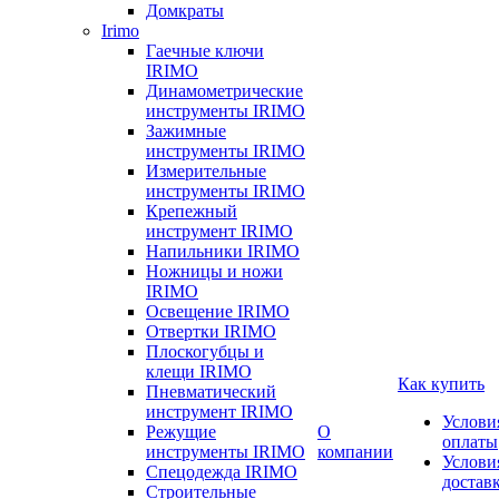
Домкраты
Irimo
Гаечные ключи
IRIMO
Динамометрические
инструменты IRIMO
Зажимные
инструменты IRIMO
Измерительные
инструменты IRIMO
Крепежный
инструмент IRIMO
Напильники IRIMO
Ножницы и ножи
IRIMO
Освещение IRIMO
Отвертки IRIMO
Плоскогубцы и
клещи IRIMO
Как купить
Пневматический
инструмент IRIMO
Услови
Режущие
О
оплаты
инструменты IRIMO
компании
Услови
Спецодежда IRIMO
достав
Строительные