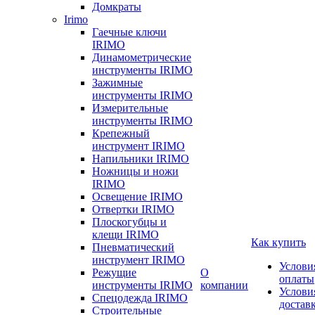
Домкраты
Irimo
Гаечные ключи
IRIMO
Динамометрические
инструменты IRIMO
Зажимные
инструменты IRIMO
Измерительные
инструменты IRIMO
Крепежный
инструмент IRIMO
Напильники IRIMO
Ножницы и ножи
IRIMO
Освещение IRIMO
Отвертки IRIMO
Плоскогубцы и
клещи IRIMO
Как купить
Пневматический
инструмент IRIMO
Услови
Режущие
О
оплаты
инструменты IRIMO
компании
Услови
Спецодежда IRIMO
достав
Строительные