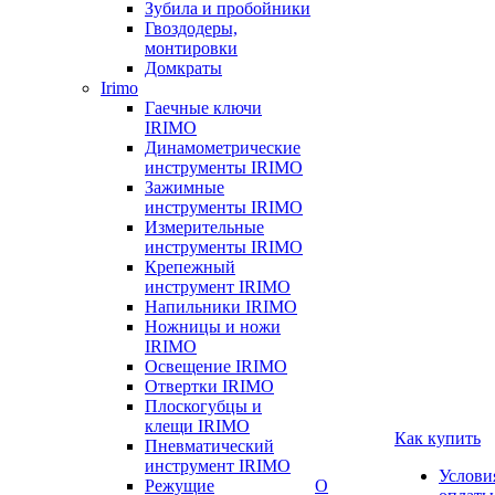
Зубила и пробойники
Гвоздодеры,
монтировки
Домкраты
Irimo
Гаечные ключи
IRIMO
Динамометрические
инструменты IRIMO
Зажимные
инструменты IRIMO
Измерительные
инструменты IRIMO
Крепежный
инструмент IRIMO
Напильники IRIMO
Ножницы и ножи
IRIMO
Освещение IRIMO
Отвертки IRIMO
Плоскогубцы и
клещи IRIMO
Как купить
Пневматический
инструмент IRIMO
Услови
Режущие
О