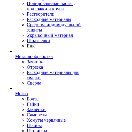
Полировальные пасты ,
подложки и круги
Растворители
Расходные материалы
Средства индивидуальной
защиты
Укрывочный материал
Шпатлевки
Ещё
Металлообработка
Зачистка
Отрезка
Расходные материалы для
сварки
Свёрла
Метиз
Болты
Гайки
Заклёпки
Саморезы
Хомуты червячные
Шайбы
Шплинты