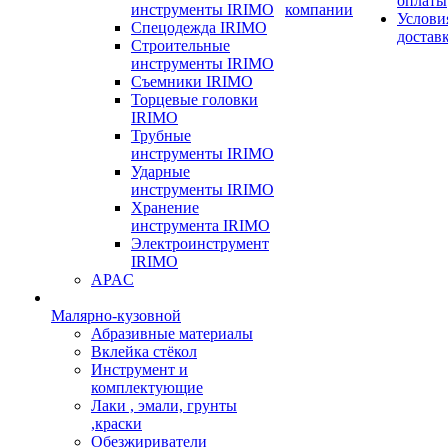
оплаты
инструменты IRIMO
компании
Услови
Спецодежда IRIMO
достав
Строительные
инструменты IRIMO
Съемники IRIMO
Торцевые головки
IRIMO
Трубные
инструменты IRIMO
Ударные
инструменты IRIMO
Хранение
инструмента IRIMO
Электроинструмент
IRIMO
APAC
Малярно-кузовной
Абразивные материалы
Вклейка стёкол
Инструмент и
комплектующие
Лаки , эмали, грунты
,краски
Обезжириватели