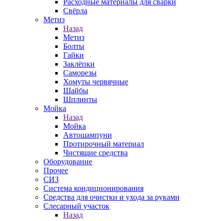
Расходные материалы для сварки
Свёрла
Метиз
Назад
Метиз
Болты
Гайки
Заклёпки
Саморезы
Хомуты червячные
Шайбы
Шплинты
Мойка
Назад
Мойка
Автошампуни
Протирочный материал
Чистящие средства
Оборудование
Прочее
СИЗ
Система кондиционирования
Средства для очистки и ухода за руками
Слесарный участок
Назад