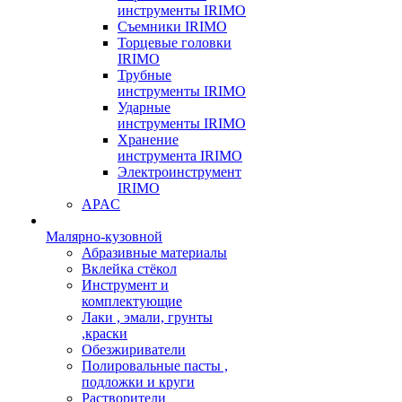
инструменты IRIMO
Съемники IRIMO
Торцевые головки
IRIMO
Трубные
инструменты IRIMO
Ударные
инструменты IRIMO
Хранение
инструмента IRIMO
Электроинструмент
IRIMO
APAC
Малярно-кузовной
Абразивные материалы
Вклейка стёкол
Инструмент и
комплектующие
Лаки , эмали, грунты
,краски
Обезжириватели
Полировальные пасты ,
подложки и круги
Растворители