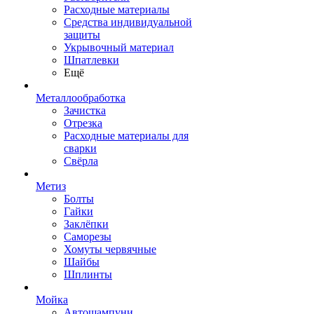
Расходные материалы
Средства индивидуальной
защиты
Укрывочный материал
Шпатлевки
Ещё
Металлообработка
Зачистка
Отрезка
Расходные материалы для
сварки
Свёрла
Метиз
Болты
Гайки
Заклёпки
Саморезы
Хомуты червячные
Шайбы
Шплинты
Мойка
Автошампуни