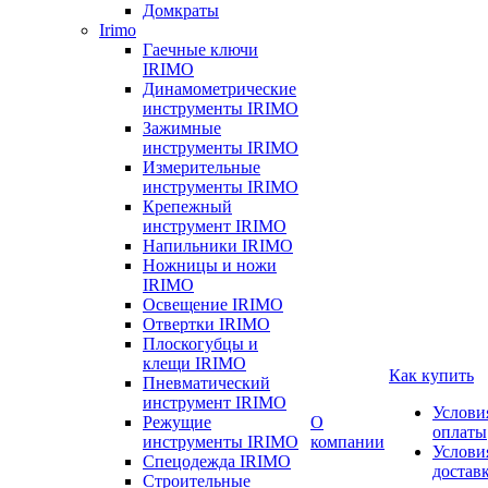
Домкраты
Irimo
Гаечные ключи
IRIMO
Динамометрические
инструменты IRIMO
Зажимные
инструменты IRIMO
Измерительные
инструменты IRIMO
Крепежный
инструмент IRIMO
Напильники IRIMO
Ножницы и ножи
IRIMO
Освещение IRIMO
Отвертки IRIMO
Плоскогубцы и
клещи IRIMO
Как купить
Пневматический
инструмент IRIMO
Услови
Режущие
О
оплаты
инструменты IRIMO
компании
Услови
Спецодежда IRIMO
достав
Строительные