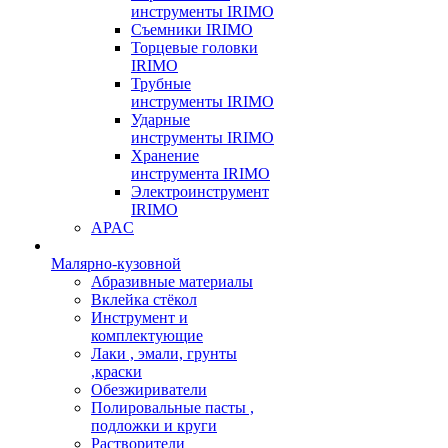
инструменты IRIMO
Съемники IRIMO
Торцевые головки
IRIMO
Трубные
инструменты IRIMO
Ударные
инструменты IRIMO
Хранение
инструмента IRIMO
Электроинструмент
IRIMO
APAC
Малярно-кузовной
Абразивные материалы
Вклейка стёкол
Инструмент и
комплектующие
Лаки , эмали, грунты
,краски
Обезжириватели
Полировальные пасты ,
подложки и круги
Растворители