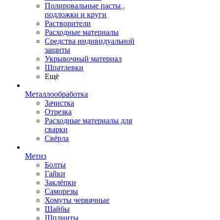
Полировальные пасты ,
подложки и круги
Растворители
Расходные материалы
Средства индивидуальной
защиты
Укрывочный материал
Шпатлевки
Ещё
Металлообработка
Зачистка
Отрезка
Расходные материалы для
сварки
Свёрла
Метиз
Болты
Гайки
Заклёпки
Саморезы
Хомуты червячные
Шайбы
Шплинты