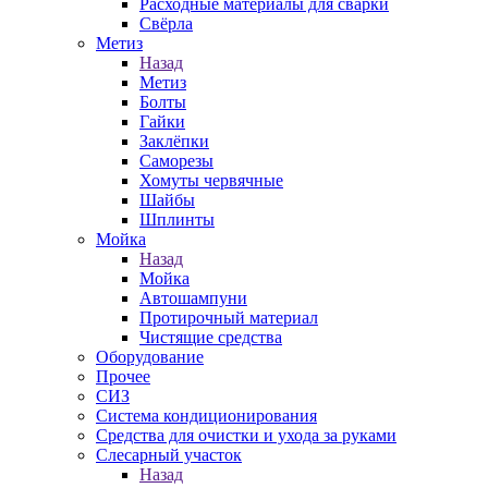
Расходные материалы для сварки
Свёрла
Метиз
Назад
Метиз
Болты
Гайки
Заклёпки
Саморезы
Хомуты червячные
Шайбы
Шплинты
Мойка
Назад
Мойка
Автошампуни
Протирочный материал
Чистящие средства
Оборудование
Прочее
СИЗ
Система кондиционирования
Средства для очистки и ухода за руками
Слесарный участок
Назад