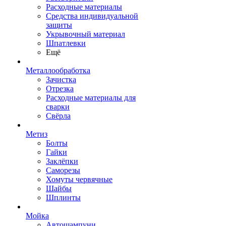
Расходные материалы
Средства индивидуальной
защиты
Укрывочный материал
Шпатлевки
Ещё
Металлообработка
Зачистка
Отрезка
Расходные материалы для
сварки
Свёрла
Метиз
Болты
Гайки
Заклёпки
Саморезы
Хомуты червячные
Шайбы
Шплинты
Мойка
Автошампуни