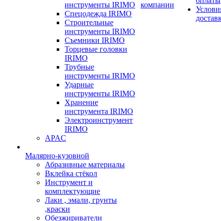
оплаты
инструменты IRIMO
компании
Услови
Спецодежда IRIMO
достав
Строительные
инструменты IRIMO
Съемники IRIMO
Торцевые головки
IRIMO
Трубные
инструменты IRIMO
Ударные
инструменты IRIMO
Хранение
инструмента IRIMO
Электроинструмент
IRIMO
APAC
Малярно-кузовной
Абразивные материалы
Вклейка стёкол
Инструмент и
комплектующие
Лаки , эмали, грунты
,краски
Обезжириватели