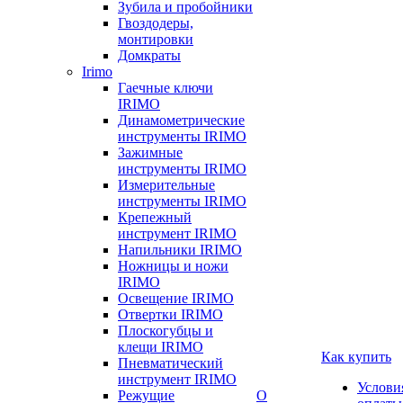
Зубила и пробойники
Гвоздодеры,
монтировки
Домкраты
Irimo
Гаечные ключи
IRIMO
Динамометрические
инструменты IRIMO
Зажимные
инструменты IRIMO
Измерительные
инструменты IRIMO
Крепежный
инструмент IRIMO
Напильники IRIMO
Ножницы и ножи
IRIMO
Освещение IRIMO
Отвертки IRIMO
Плоскогубцы и
клещи IRIMO
Как купить
Пневматический
инструмент IRIMO
Услови
Режущие
О