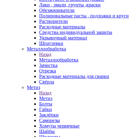
Лаки , эмали, грунты ,краски
Обезжириватели
Полировальные пасты , подложки и круги
Растворители
Расходные материалы
Средства индивидуальной защиты
Укрывочный материал
Шпатлевки
Металлообработка
Назад
Металлообработка
Зачистка
Отрезка
Расходные материалы для сварки
Свёрла
Метиз
Назад
Метиз
Болты
Гайки
Заклёпки
Саморезы
Хомуты червячные
Шайбы
Шплинты