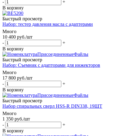
-
+
В корзину
Быстрый просмотр
Набор: тестер давления масла с адаптерами
Много
10 400
руб.
/шт
-
+
В корзину
Быстрый просмотр
Набор: Съемник с адапторами для инжекторов
Много
17 800
руб.
/шт
-
+
В корзину
Быстрый просмотр
Набор спиральных сверл HSS-R DIN338, 19ШТ
Много
1 350
руб.
/шт
-
+
В корзину