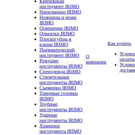
Крепежный
инструмент IRIMO
Напильники IRIMO
Ножницы и ножи
IRIMO
Освещение IRIMO
Отвертки IRIMO
Плоскогубцы и
Как купить
клещи IRIMO
Пневматический
Услови
инструмент IRIMO
О
оплаты
Режущие
компании
Услови
инструменты IRIMO
достав
Спецодежда IRIMO
Строительные
инструменты IRIMO
Съемники IRIMO
Торцевые головки
IRIMO
Трубные
инструменты IRIMO
Ударные
инструменты IRIMO
Хранение
инструмента IRIMO