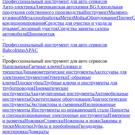
Профессиональный инструмент для авто сервисов
Авто-электрика
Американская автохимия BG
Аэрозольная
продукция собственного производства
Инструмент
Малярно-
кузовной
Металлообработка
Метиз
Мойка
Оборудование
Прочее
кондиционирования
Средства для очистки и ухода за
руками
Слесарный участок
Средства защиты салона
автомобиля
Шиномонтаж
-
Профессиональный инструмент для авто сервисов
Bahco
Irimo
APAC
-
Профессиональный инструмент для авто сервисов
Напильники
Гаечные ключи
Головки и
трещотки
Динамометрические инструменты
Аксессуары для
электроинструментов
Отвертки
Г-образные
ключи
Плоскогубцы
Трубные ключи и инструменты для
трубопроводов
Пневматические
инструменты
Аккумуляторные инструменты
Автомобильные
инструменты
Осветительное оборудование
Диагностические
инструменты
Экстракторы и съемники
Изолированные
инструменты
Инструменты из нержавеющей стали
Пинцеты
и специализированные электронные инструменты
Измерение
и разметка
Ножовки
Стамески
Ножницы и ножи
Зажимы и
тиски
Молотки
Зубила и пробойники
Гвоздодеры,
монтировки
Домкраты