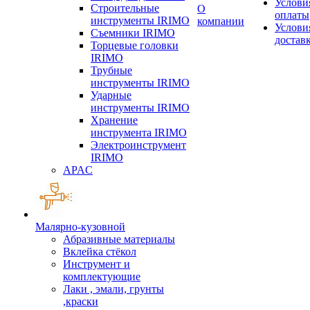
Услови
Строительные
О
оплаты
инструменты IRIMO
компании
Услови
Съемники IRIMO
достав
Торцевые головки
IRIMO
Трубные
инструменты IRIMO
Ударные
инструменты IRIMO
Хранение
инструмента IRIMO
Электроинструмент
IRIMO
APAC
Малярно-кузовной
Абразивные материалы
Вклейка стёкол
Инструмент и
комплектующие
Лаки , эмали, грунты
,краски