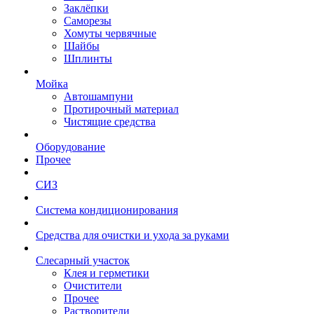
Заклёпки
Саморезы
Хомуты червячные
Шайбы
Шплинты
Мойка
Автошампуни
Протирочный материал
Чистящие средства
Оборудование
Прочее
СИЗ
Система кондиционирования
Средства для очистки и ухода за руками
Слесарный участок
Клея и герметики
Очистители
Прочее
Растворители