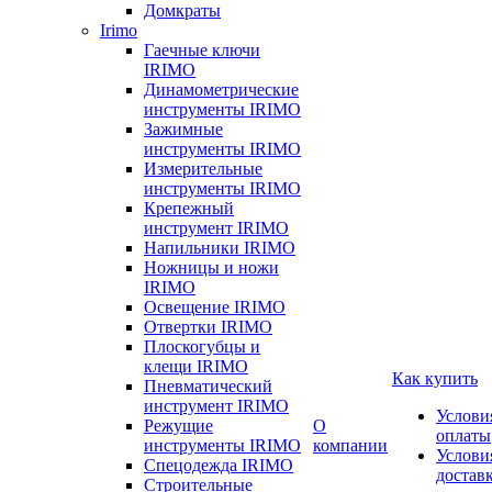
Домкраты
Irimo
Гаечные ключи
IRIMO
Динамометрические
инструменты IRIMO
Зажимные
инструменты IRIMO
Измерительные
инструменты IRIMO
Крепежный
инструмент IRIMO
Напильники IRIMO
Ножницы и ножи
IRIMO
Освещение IRIMO
Отвертки IRIMO
Плоскогубцы и
клещи IRIMO
Как купить
Пневматический
инструмент IRIMO
Услови
Режущие
О
оплаты
инструменты IRIMO
компании
Услови
Спецодежда IRIMO
достав
Строительные