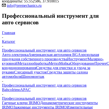
координаты: 55.552586, 37.910015
info@premechanics.ru
Профессиональный инструмент для
авто сервисов
Главная
-
Каталог
-
Профессиональный инструмент для авто сервисов
Авто-электрика
Американская автохимия BG
Аэрозольная
продукция собственного производства
Инструмент
Малярно-
кузовной
Металлообработка
Метиз
Мойка
Оборудование
Прочее
кондиционирования
Средства для очистки и ухода за
руками
Слесарный участок
Средства защиты салона
автомобиля
Шиномонтаж
-
Профессиональный инструмент для авто сервисов
Bahco
Irimo
APAC
-
Профессиональный инструмент для авто сервисов
Гаечные ключи IRIMO
Динамометрические инструменты
IRIMO
Зажимные инструменты IRIMO
Измерительные