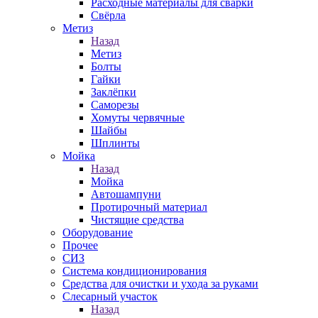
Расходные материалы для сварки
Свёрла
Метиз
Назад
Метиз
Болты
Гайки
Заклёпки
Саморезы
Хомуты червячные
Шайбы
Шплинты
Мойка
Назад
Мойка
Автошампуни
Протирочный материал
Чистящие средства
Оборудование
Прочее
СИЗ
Система кондиционирования
Средства для очистки и ухода за руками
Слесарный участок
Назад