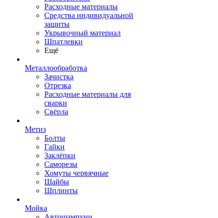
Расходные материалы
Средства индивидуальной
защиты
Укрывочный материал
Шпатлевки
Ещё
Металлообработка
Зачистка
Отрезка
Расходные материалы для
сварки
Свёрла
Метиз
Болты
Гайки
Заклёпки
Саморезы
Хомуты червячные
Шайбы
Шплинты
Мойка
Автошампуни