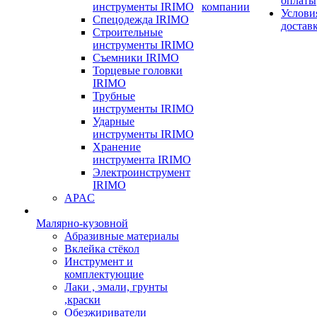
оплаты
инструменты IRIMO
компании
Услови
Спецодежда IRIMO
достав
Строительные
инструменты IRIMO
Съемники IRIMO
Торцевые головки
IRIMO
Трубные
инструменты IRIMO
Ударные
инструменты IRIMO
Хранение
инструмента IRIMO
Электроинструмент
IRIMO
APAC
Малярно-кузовной
Абразивные материалы
Вклейка стёкол
Инструмент и
комплектующие
Лаки , эмали, грунты
,краски
Обезжириватели