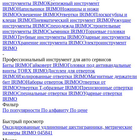
инструменты IRIMO
Крепежный инструмент
IRIMO
Напильники IRIMO
Ножницы и ножи
IRIMO
Освещение IRIMO
Отвертки IRIMO
Плоскогубцы и
клещи IRIMO
Пневматический инструмент IRIMO
Режущие
инструменты IRIMO
Спецодежда IRIMO
Строительные
инструменты IRIMO
Съемники IRIMO
Торцевые головки
IRIMO
Трубные инструменты IRIMO
Ударные инструменты
IRIMO
Хранение инструмента IRIMO
Электроинструмент
IRIMO
-
Профессиональный инструмент для авто сервисов
Биты IRIMO
Гайковерт IRIMO
Головки под антивандальные
винты TORX IRIMO
Дисплеи для отверток
IRIMO
Изолированные отвертки IRIMO
Магнитные держатели
бит IRIMO
Наборы отверток IRIMO
Отвертки от
IRIMO
Отвертки Т-образные IRIMO
Прецизионные отвертки
IRIMO
Специальные отвертки IRIMO
Ударные отвертки
IRIMO
Фильтр
По популярности
По алфавиту
По цене
Быстрый просмотр
Оксидированные удлиненные шестигранники, метрические
размеры IRIMO 045841