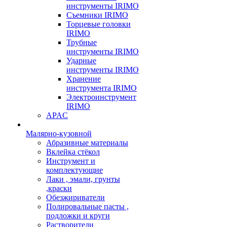
инструменты IRIMO
Съемники IRIMO
Торцевые головки
IRIMO
Трубные
инструменты IRIMO
Ударные
инструменты IRIMO
Хранение
инструмента IRIMO
Электроинструмент
IRIMO
APAC
Малярно-кузовной
Абразивные материалы
Вклейка стёкол
Инструмент и
комплектующие
Лаки , эмали, грунты
,краски
Обезжириватели
Полировальные пасты ,
подложки и круги
Растворители