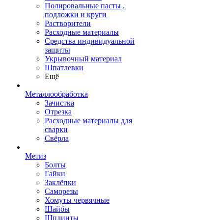
Полировальные пасты ,
подложки и круги
Растворители
Расходные материалы
Средства индивидуальной
защиты
Укрывочный материал
Шпатлевки
Ещё
Металлообработка
Зачистка
Отрезка
Расходные материалы для
сварки
Свёрла
Метиз
Болты
Гайки
Заклёпки
Саморезы
Хомуты червячные
Шайбы
Шплинты