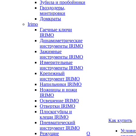
Зубила и пробойники
Гвоздодеры,
монтировки
Домкраты
Irimo
Гаечные ключи
IRIMO
Динамометрические
инструменты IRIMO
Зажимные
инструменты IRIMO
Измерительные
инструменты IRIMO
Крепежный
инструмент IRIMO
Напильники IRIMO
Ножницы и ножи
IRIMO
Освещение IRIMO
Отвертки IRIMO
Плоскогубцы и
клещи IRIMO
Как купить
Пневматический
инструмент IRIMO
Услови
Режущие
О