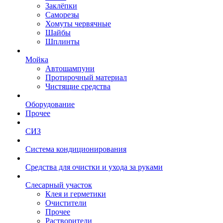
Заклёпки
Саморезы
Хомуты червячные
Шайбы
Шплинты
Мойка
Автошампуни
Протирочный материал
Чистящие средства
Оборудование
Прочее
СИЗ
Система кондиционирования
Средства для очистки и ухода за руками
Слесарный участок
Клея и герметики
Очистители
Прочее
Растворители