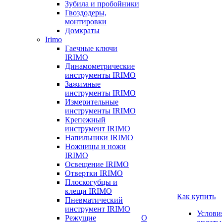
Зубила и пробойники
Гвоздодеры,
монтировки
Домкраты
Irimo
Гаечные ключи
IRIMO
Динамометрические
инструменты IRIMO
Зажимные
инструменты IRIMO
Измерительные
инструменты IRIMO
Крепежный
инструмент IRIMO
Напильники IRIMO
Ножницы и ножи
IRIMO
Освещение IRIMO
Отвертки IRIMO
Плоскогубцы и
клещи IRIMO
Как купить
Пневматический
инструмент IRIMO
Услови
Режущие
О