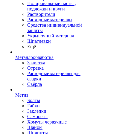
Полировальные пасты ,
подложки и круги
Растворители
Расходные материалы
Средства индивидуальной
защиты
Укрывочный материал
Шпатлевки
Ещё
Металлообработка
Зачистка
Отрезка
Расходные материалы для
сварки
Свёрла
Метиз
Болты
Гайки
Заклёпки
Саморезы
Хомуты червячные
Шайбы
Шплинты