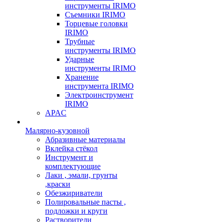
инструменты IRIMO
Съемники IRIMO
Торцевые головки
IRIMO
Трубные
инструменты IRIMO
Ударные
инструменты IRIMO
Хранение
инструмента IRIMO
Электроинструмент
IRIMO
APAC
Малярно-кузовной
Абразивные материалы
Вклейка стёкол
Инструмент и
комплектующие
Лаки , эмали, грунты
,краски
Обезжириватели
Полировальные пасты ,
подложки и круги
Растворители