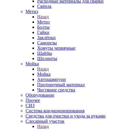
Расходные материалы для сварки
Свёрла
Метиз
Назад
Метиз
Болты
Гайки
Заклёпки
Саморезы
Хомуты червячные
Шайбы
Шплинты
Мойка
Назад
Мойка
Автошампуни
Протирочный материал
Чистящие средства
Оборудование
Прочее
СИЗ
Система кондиционирования
Средства для очистки и ухода за руками
Слесарный участок
Назад