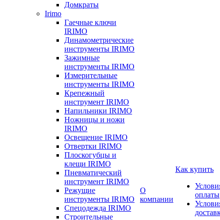
Домкраты
Irimo
Гаечные ключи
IRIMO
Динамометрические
инструменты IRIMO
Зажимные
инструменты IRIMO
Измерительные
инструменты IRIMO
Крепежный
инструмент IRIMO
Напильники IRIMO
Ножницы и ножи
IRIMO
Освещение IRIMO
Отвертки IRIMO
Плоскогубцы и
клещи IRIMO
Как купить
Пневматический
инструмент IRIMO
Услови
Режущие
О
оплаты
инструменты IRIMO
компании
Услови
Спецодежда IRIMO
достав
Строительные