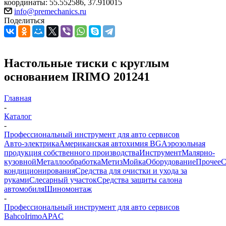
координаты: 55.552586, 37.910015
info@premechanics.ru
Поделиться
Настольные тиски с круглым
основанием IRIMO 201241
Главная
-
Каталог
-
Профессиональный инструмент для авто сервисов
Авто-электрика
Американская автохимия BG
Аэрозольная
продукция собственного производства
Инструмент
Малярно-
кузовной
Металлообработка
Метиз
Мойка
Оборудование
Прочее
кондиционирования
Средства для очистки и ухода за
руками
Слесарный участок
Средства защиты салона
автомобиля
Шиномонтаж
-
Профессиональный инструмент для авто сервисов
Bahco
Irimo
APAC
-