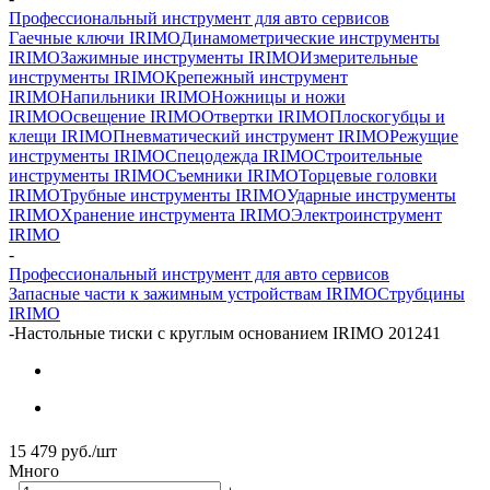
Профессиональный инструмент для авто сервисов
Гаечные ключи IRIMO
Динамометрические инструменты
IRIMO
Зажимные инструменты IRIMO
Измерительные
инструменты IRIMO
Крепежный инструмент
IRIMO
Напильники IRIMO
Ножницы и ножи
IRIMO
Освещение IRIMO
Отвертки IRIMO
Плоскогубцы и
клещи IRIMO
Пневматический инструмент IRIMO
Режущие
инструменты IRIMO
Спецодежда IRIMO
Строительные
инструменты IRIMO
Съемники IRIMO
Торцевые головки
IRIMO
Трубные инструменты IRIMO
Ударные инструменты
IRIMO
Хранение инструмента IRIMO
Электроинструмент
IRIMO
-
Профессиональный инструмент для авто сервисов
Запасные части к зажимным устройствам IRIMO
Струбцины
IRIMO
-
Настольные тиски с круглым основанием IRIMO 201241
15 479
руб.
/шт
Много