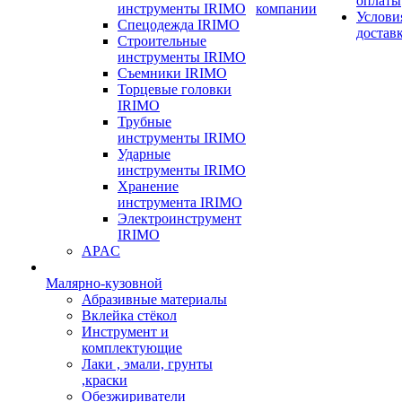
оплаты
инструменты IRIMO
компании
Услови
Спецодежда IRIMO
достав
Строительные
инструменты IRIMO
Съемники IRIMO
Торцевые головки
IRIMO
Трубные
инструменты IRIMO
Ударные
инструменты IRIMO
Хранение
инструмента IRIMO
Электроинструмент
IRIMO
APAC
Малярно-кузовной
Абразивные материалы
Вклейка стёкол
Инструмент и
комплектующие
Лаки , эмали, грунты
,краски
Обезжириватели