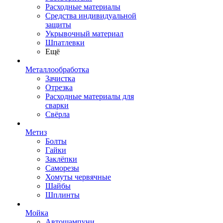
Расходные материалы
Средства индивидуальной
защиты
Укрывочный материал
Шпатлевки
Ещё
Металлообработка
Зачистка
Отрезка
Расходные материалы для
сварки
Свёрла
Метиз
Болты
Гайки
Заклёпки
Саморезы
Хомуты червячные
Шайбы
Шплинты
Мойка
Автошампуни