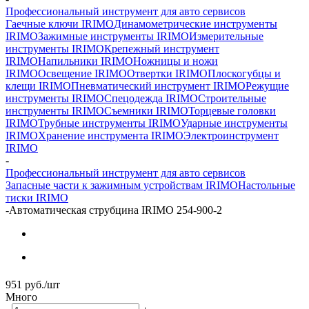
Профессиональный инструмент для авто сервисов
Гаечные ключи IRIMO
Динамометрические инструменты
IRIMO
Зажимные инструменты IRIMO
Измерительные
инструменты IRIMO
Крепежный инструмент
IRIMO
Напильники IRIMO
Ножницы и ножи
IRIMO
Освещение IRIMO
Отвертки IRIMO
Плоскогубцы и
клещи IRIMO
Пневматический инструмент IRIMO
Режущие
инструменты IRIMO
Спецодежда IRIMO
Строительные
инструменты IRIMO
Съемники IRIMO
Торцевые головки
IRIMO
Трубные инструменты IRIMO
Ударные инструменты
IRIMO
Хранение инструмента IRIMO
Электроинструмент
IRIMO
-
Профессиональный инструмент для авто сервисов
Запасные части к зажимным устройствам IRIMO
Настольные
тиски IRIMO
-
Автоматическая струбцина IRIMO 254-900-2
951
руб.
/шт
Много