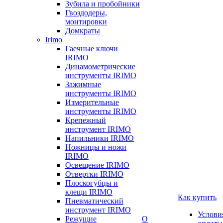
Зубила и пробойники
Гвоздодеры,
монтировки
Домкраты
Irimo
Гаечные ключи
IRIMO
Динамометрические
инструменты IRIMO
Зажимные
инструменты IRIMO
Измерительные
инструменты IRIMO
Крепежный
инструмент IRIMO
Напильники IRIMO
Ножницы и ножи
IRIMO
Освещение IRIMO
Отвертки IRIMO
Плоскогубцы и
клещи IRIMO
Как купить
Пневматический
инструмент IRIMO
Услови
Режущие
О