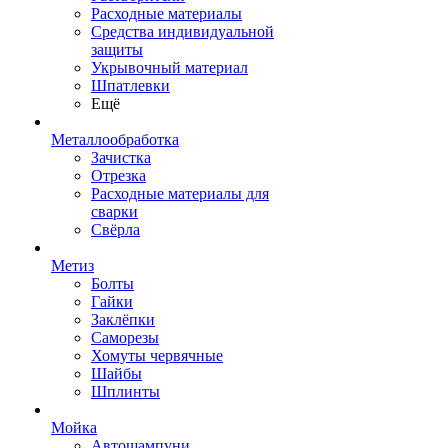
Расходные материалы
Средства индивидуальной
защиты
Укрывочный материал
Шпатлевки
Ещё
Металлообработка
Зачистка
Отрезка
Расходные материалы для
сварки
Свёрла
Метиз
Болты
Гайки
Заклёпки
Саморезы
Хомуты червячные
Шайбы
Шплинты
Мойка
Автошампуни