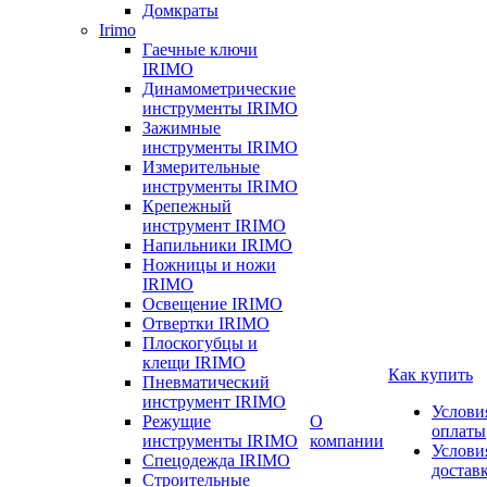
Домкраты
Irimo
Гаечные ключи
IRIMO
Динамометрические
инструменты IRIMO
Зажимные
инструменты IRIMO
Измерительные
инструменты IRIMO
Крепежный
инструмент IRIMO
Напильники IRIMO
Ножницы и ножи
IRIMO
Освещение IRIMO
Отвертки IRIMO
Плоскогубцы и
клещи IRIMO
Как купить
Пневматический
инструмент IRIMO
Услови
Режущие
О
оплаты
инструменты IRIMO
компании
Услови
Спецодежда IRIMO
достав
Строительные