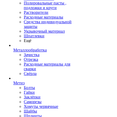
Полировальные пасты ,
подложки и круги
Растворители
Расходные материалы
Средства индивидуальной
защиты
Укрывочный материал
Шпатлевки
Ещё
Металлообработка
Зачистка
Отрезка
Расходные материалы для
сварки
Свёрла
Метиз
Болты
Гайки
Заклёпки
Саморезы
Хомуты червячные
Шайбы
Шплинты