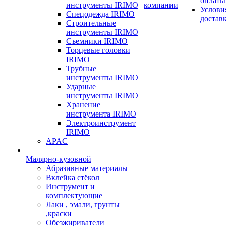
оплаты
инструменты IRIMO
компании
Услови
Спецодежда IRIMO
достав
Строительные
инструменты IRIMO
Съемники IRIMO
Торцевые головки
IRIMO
Трубные
инструменты IRIMO
Ударные
инструменты IRIMO
Хранение
инструмента IRIMO
Электроинструмент
IRIMO
APAC
Малярно-кузовной
Абразивные материалы
Вклейка стёкол
Инструмент и
комплектующие
Лаки , эмали, грунты
,краски
Обезжириватели