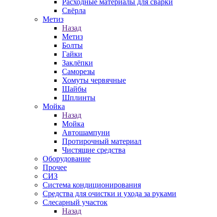
Расходные материалы для сварки
Свёрла
Метиз
Назад
Метиз
Болты
Гайки
Заклёпки
Саморезы
Хомуты червячные
Шайбы
Шплинты
Мойка
Назад
Мойка
Автошампуни
Протирочный материал
Чистящие средства
Оборудование
Прочее
СИЗ
Система кондиционирования
Средства для очистки и ухода за руками
Слесарный участок
Назад