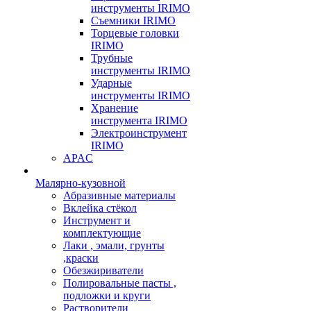
инструменты IRIMO
Съемники IRIMO
Торцевые головки
IRIMO
Трубные
инструменты IRIMO
Ударные
инструменты IRIMO
Хранение
инструмента IRIMO
Электроинструмент
IRIMO
APAC
Малярно-кузовной
Абразивные материалы
Вклейка стёкол
Инструмент и
комплектующие
Лаки , эмали, грунты
,краски
Обезжириватели
Полировальные пасты ,
подложки и круги
Растворители