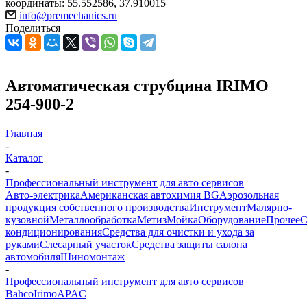
координаты: 55.552586, 37.910015
info@premechanics.ru
Поделиться
Автоматическая струбцина IRIMO
254-900-2
Главная
-
Каталог
-
Профессиональный инструмент для авто сервисов
Авто-электрика
Американская автохимия BG
Аэрозольная
продукция собственного производства
Инструмент
Малярно-
кузовной
Металлообработка
Метиз
Мойка
Оборудование
Прочее
кондиционирования
Средства для очистки и ухода за
руками
Слесарный участок
Средства защиты салона
автомобиля
Шиномонтаж
-
Профессиональный инструмент для авто сервисов
Bahco
Irimo
APAC
-