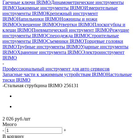
Гаечные ключи IRIMO
Динамометрические инструменты
IRIMO
Зажимные инструменты IRIMO
Измерительные
инструменты IRIMO
Крепежный инструмент
IRIMO
Напильники IRIMO
Ножницы и ножи
IRIMO
Освещение IRIMO
Отвертки IRIMO
Плоскогубцы и
клещи IRIMO
Пневматический инструмент IRIMO
Режущие
инструменты IRIMO
Спецодежда IRIMO
Строительные
инструменты IRIMO
Съемники IRIMO
Торцевые головки
IRIMO
Трубные инструменты IRIMO
Ударные инструменты
IRIMO
Хранение инструмента IRIMO
Электроинструмент
IRIMO
-
Профессиональный инструмент для авто сервисов
Запасные части к зажимным устройствам IRIMO
Настольные
тиски IRIMO
-
Стальная струбцина IRIMO 256131
2 026
руб.
/шт
Много
-
+
В корзину