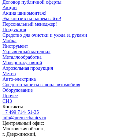
Договор публичной оферты
Акции
Акция шиномонтаж!
Эксклюзив на нашем сайте!
Персональный менеджер!
Продукция
Средство для очистки и ухода за руками
Мойка
Инструмент
Укрывочный материал
Металлообработка
Малярно-кузовной
Аэрозольная продукция
Метиз
Авто-электрика
Средство защиты салона автомобиля
Оборудование
Прочее
СИЗ
Контакты
+7 499 714- 51-35
info@premechanics.ru
Центральный офис:
Московская область,
г. Дзержинский,