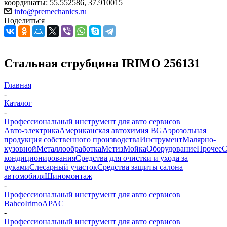
координаты: 55.552586, 37.910015
info@premechanics.ru
Поделиться
Стальная струбцина IRIMO 256131
Главная
-
Каталог
-
Профессиональный инструмент для авто сервисов
Авто-электрика
Американская автохимия BG
Аэрозольная
продукция собственного производства
Инструмент
Малярно-
кузовной
Металлообработка
Метиз
Мойка
Оборудование
Прочее
кондиционирования
Средства для очистки и ухода за
руками
Слесарный участок
Средства защиты салона
автомобиля
Шиномонтаж
-
Профессиональный инструмент для авто сервисов
Bahco
Irimo
APAC
-
Профессиональный инструмент для авто сервисов