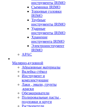
инструменты IRIMO
Съемники IRIMO
Торцевые головки
IRIMO
Трубные
инструменты IRIMO
Ударные
инструменты IRIMO
Хранение
инструмента IRIMO
Электроинструмент
IRIMO
APAC
Малярно-кузовной
Абразивные материалы
Вклейка стёкол
Инструмент и
комплектующие
Лаки , эмали, грунты
,краски
Обезжириватели
Полировальные пасты ,
подложки и круги
Растворители