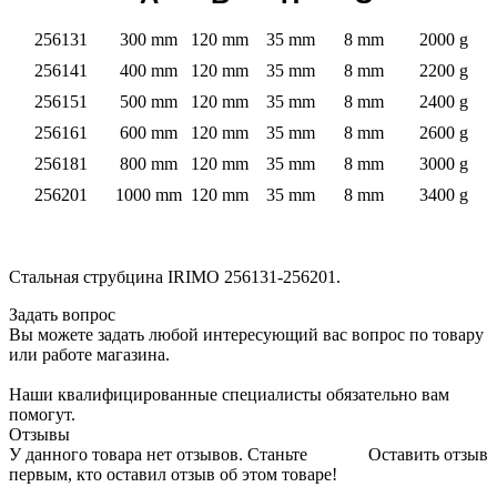
256131
300 mm
120 mm
35 mm
8 mm
2000 g
256141
400 mm
120 mm
35 mm
8 mm
2200 g
256151
500 mm
120 mm
35 mm
8 mm
2400 g
256161
600 mm
120 mm
35 mm
8 mm
2600 g
256181
800 mm
120 mm
35 mm
8 mm
3000 g
256201
1000 mm
120 mm
35 mm
8 mm
3400 g
Стальная струбцина IRIMO 256131-256201.
Задать вопрос
Вы можете задать любой интересующий вас вопрос по товару
или работе магазина.
Наши квалифицированные специалисты обязательно вам
помогут.
Отзывы
У данного товара нет отзывов. Станьте
Оставить отзыв
первым, кто оставил отзыв об этом товаре!