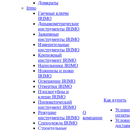
Домкраты
Irimo
Гаечные ключи
IRIMO
Динамометрические
инструменты IRIMO
Зажимные
инструменты IRIMO
Измерительные
инструменты IRIMO
Крепежный
инструмент IRIMO
Напильники IRIMO
Ножницы и ножи
IRIMO
Освещение IRIMO
Отвертки IRIMO
Плоскогубцы и
клещи IRIMO
Как купить
Пневматический
инструмент IRIMO
Услови
Режущие
О
оплаты
инструменты IRIMO
компании
Услови
Спецодежда IRIMO
достав
Строительные