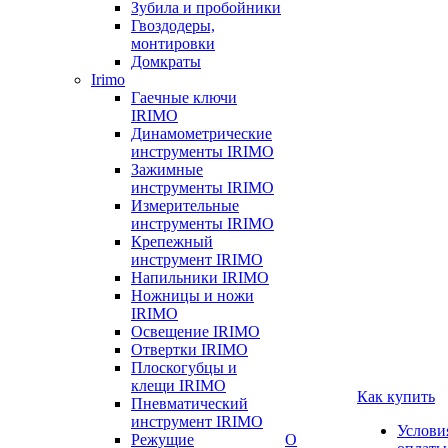
Зубила и пробойники
Гвоздодеры,
монтировки
Домкраты
Irimo
Гаечные ключи
IRIMO
Динамометрические
инструменты IRIMO
Зажимные
инструменты IRIMO
Измерительные
инструменты IRIMO
Крепежный
инструмент IRIMO
Напильники IRIMO
Ножницы и ножи
IRIMO
Освещение IRIMO
Отвертки IRIMO
Плоскогубцы и
клещи IRIMO
Как купить
Пневматический
инструмент IRIMO
Услови
Режущие
О