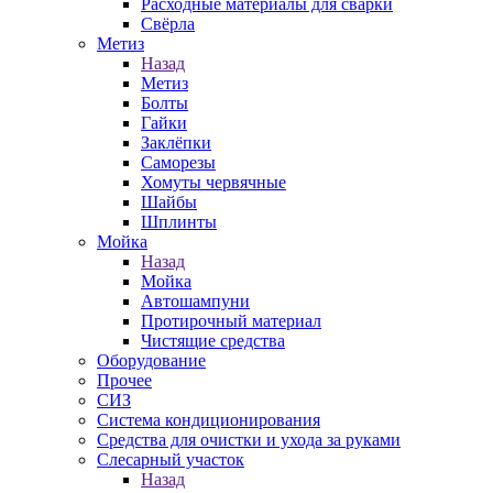
Расходные материалы для сварки
Свёрла
Метиз
Назад
Метиз
Болты
Гайки
Заклёпки
Саморезы
Хомуты червячные
Шайбы
Шплинты
Мойка
Назад
Мойка
Автошампуни
Протирочный материал
Чистящие средства
Оборудование
Прочее
СИЗ
Система кондиционирования
Средства для очистки и ухода за руками
Слесарный участок
Назад