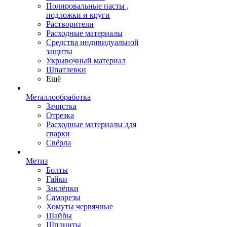
Полировальные пасты ,
подложки и круги
Растворители
Расходные материалы
Средства индивидуальной
защиты
Укрывочный материал
Шпатлевки
Ещё
Металлообработка
Зачистка
Отрезка
Расходные материалы для
сварки
Свёрла
Метиз
Болты
Гайки
Заклёпки
Саморезы
Хомуты червячные
Шайбы
Шплинты