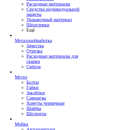
Расходные материалы
Средства индивидуальной
защиты
Укрывочный материал
Шпатлевки
Ещё
Металлообработка
Зачистка
Отрезка
Расходные материалы для
сварки
Свёрла
Метиз
Болты
Гайки
Заклёпки
Саморезы
Хомуты червячные
Шайбы
Шплинты
Мойка
Автошампуни