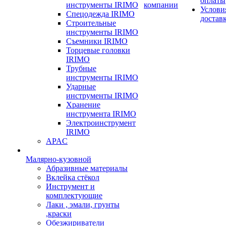
оплаты
инструменты IRIMO
компании
Услови
Спецодежда IRIMO
достав
Строительные
инструменты IRIMO
Съемники IRIMO
Торцевые головки
IRIMO
Трубные
инструменты IRIMO
Ударные
инструменты IRIMO
Хранение
инструмента IRIMO
Электроинструмент
IRIMO
APAC
Малярно-кузовной
Абразивные материалы
Вклейка стёкол
Инструмент и
комплектующие
Лаки , эмали, грунты
,краски
Обезжириватели