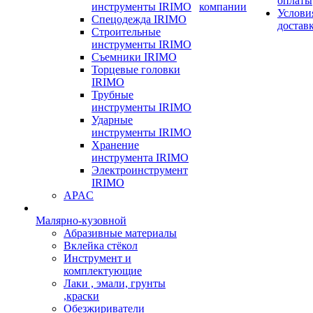
оплаты
инструменты IRIMO
компании
Услови
Спецодежда IRIMO
достав
Строительные
инструменты IRIMO
Съемники IRIMO
Торцевые головки
IRIMO
Трубные
инструменты IRIMO
Ударные
инструменты IRIMO
Хранение
инструмента IRIMO
Электроинструмент
IRIMO
APAC
Малярно-кузовной
Абразивные материалы
Вклейка стёкол
Инструмент и
комплектующие
Лаки , эмали, грунты
,краски
Обезжириватели