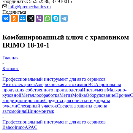
координаты: 55.552586, 37.910015
info@premechanics.ru
Поделиться
Комбинированный ключ с храповиком
IRIMO 18-10-1
Главная
-
Каталог
-
Профессиональный инструмент для авто сервисов
Авто-электрика
Американская автохимия BG
Аэрозольная
продукция собственного производства
Инструмент
Малярно-
кузовной
Металлообработка
Метиз
Мойка
Оборудование
Прочее
кондиционирования
Средства для очистки и ухода за
руками
Слесарный участок
Средства защиты салона
автомобиля
Шиномонтаж
-
Профессиональный инструмент для авто сервисов
Bahco
Irimo
APAC
-