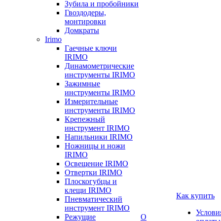
Зубила и пробойники
Гвоздодеры,
монтировки
Домкраты
Irimo
Гаечные ключи
IRIMO
Динамометрические
инструменты IRIMO
Зажимные
инструменты IRIMO
Измерительные
инструменты IRIMO
Крепежный
инструмент IRIMO
Напильники IRIMO
Ножницы и ножи
IRIMO
Освещение IRIMO
Отвертки IRIMO
Плоскогубцы и
клещи IRIMO
Как купить
Пневматический
инструмент IRIMO
Услови
Режущие
О