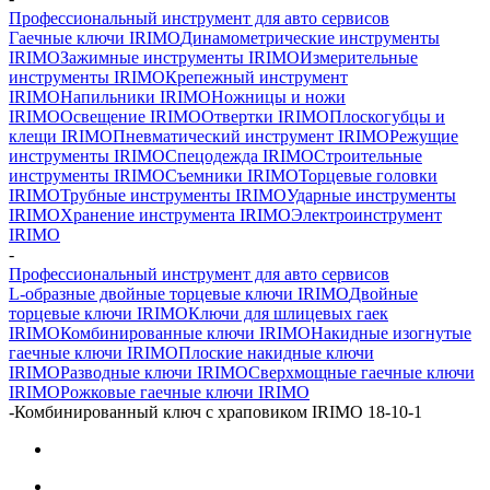
Профессиональный инструмент для авто сервисов
Гаечные ключи IRIMO
Динамометрические инструменты
IRIMO
Зажимные инструменты IRIMO
Измерительные
инструменты IRIMO
Крепежный инструмент
IRIMO
Напильники IRIMO
Ножницы и ножи
IRIMO
Освещение IRIMO
Отвертки IRIMO
Плоскогубцы и
клещи IRIMO
Пневматический инструмент IRIMO
Режущие
инструменты IRIMO
Спецодежда IRIMO
Строительные
инструменты IRIMO
Съемники IRIMO
Торцевые головки
IRIMO
Трубные инструменты IRIMO
Ударные инструменты
IRIMO
Хранение инструмента IRIMO
Электроинструмент
IRIMO
-
Профессиональный инструмент для авто сервисов
L-образные двойные торцевые ключи IRIMO
Двойные
торцевые ключи IRIMO
Ключи для шлицевых гаек
IRIMO
Комбинированные ключи IRIMO
Накидные изогнутые
гаечные ключи IRIMO
Плоские накидные ключи
IRIMO
Разводные ключи IRIMO
Сверхмощные гаечные ключи
IRIMO
Рожковые гаечные ключи IRIMO
-
Комбинированный ключ с храповиком IRIMO 18-10-1