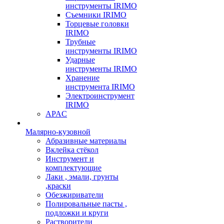
инструменты IRIMO
Съемники IRIMO
Торцевые головки
IRIMO
Трубные
инструменты IRIMO
Ударные
инструменты IRIMO
Хранение
инструмента IRIMO
Электроинструмент
IRIMO
APAC
Малярно-кузовной
Абразивные материалы
Вклейка стёкол
Инструмент и
комплектующие
Лаки , эмали, грунты
,краски
Обезжириватели
Полировальные пасты ,
подложки и круги
Растворители