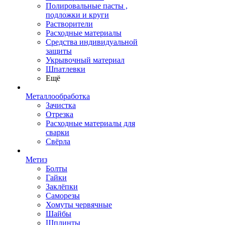
Полировальные пасты ,
подложки и круги
Растворители
Расходные материалы
Средства индивидуальной
защиты
Укрывочный материал
Шпатлевки
Ещё
Металлообработка
Зачистка
Отрезка
Расходные материалы для
сварки
Свёрла
Метиз
Болты
Гайки
Заклёпки
Саморезы
Хомуты червячные
Шайбы
Шплинты