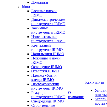
Домкраты
Irimo
Гаечные ключи
IRIMO
Динамометрические
инструменты IRIMO
Зажимные
инструменты IRIMO
Измерительные
инструменты IRIMO
Крепежный
инструмент IRIMO
Напильники IRIMO
Ножницы и ножи
IRIMO
Освещение IRIMO
Отвертки IRIMO
Плоскогубцы и
клещи IRIMO
Как купить
Пневматический
инструмент IRIMO
Услови
Режущие
О
оплаты
инструменты IRIMO
компании
Услови
Спецодежда IRIMO
достав
Строительные