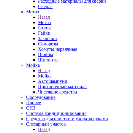
Расходные материалы для сварки
Свёрла
Метиз
Назад
Метиз
Болты
Гайки
Заклёпки
Саморезы
Хомуты червячные
Шайбы
Шплинты
Мойка
Назад
Мойка
Автошампуни
Протирочный материал
Чистящие средства
Оборудование
Прочее
СИЗ
Система кондиционирования
Средства для очистки и ухода за руками
Слесарный участок
Назад