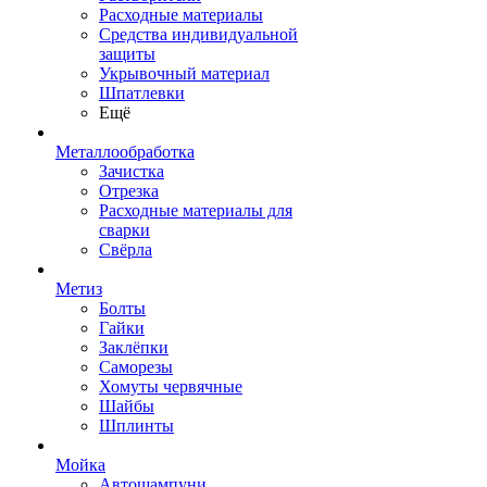
Расходные материалы
Средства индивидуальной
защиты
Укрывочный материал
Шпатлевки
Ещё
Металлообработка
Зачистка
Отрезка
Расходные материалы для
сварки
Свёрла
Метиз
Болты
Гайки
Заклёпки
Саморезы
Хомуты червячные
Шайбы
Шплинты
Мойка
Автошампуни