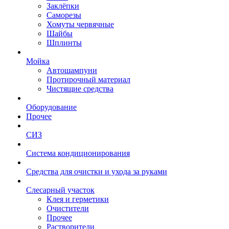
Заклёпки
Саморезы
Хомуты червячные
Шайбы
Шплинты
Мойка
Автошампуни
Протирочный материал
Чистящие средства
Оборудование
Прочее
СИЗ
Система кондиционирования
Средства для очистки и ухода за руками
Слесарный участок
Клея и герметики
Очистители
Прочее
Растворители