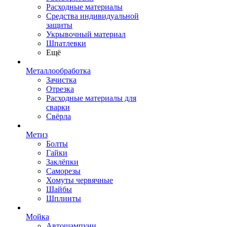
Расходные материалы
Средства индивидуальной
защиты
Укрывочный материал
Шпатлевки
Ещё
Металлообработка
Зачистка
Отрезка
Расходные материалы для
сварки
Свёрла
Метиз
Болты
Гайки
Заклёпки
Саморезы
Хомуты червячные
Шайбы
Шплинты
Мойка
Автошампуни