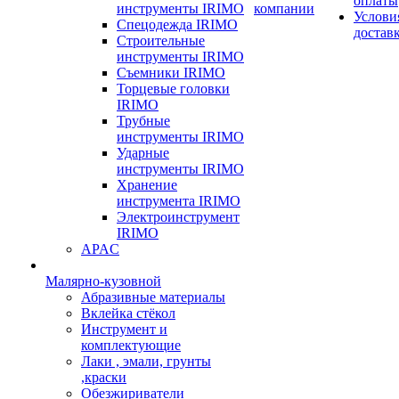
оплаты
инструменты IRIMO
компании
Услови
Спецодежда IRIMO
достав
Строительные
инструменты IRIMO
Съемники IRIMO
Торцевые головки
IRIMO
Трубные
инструменты IRIMO
Ударные
инструменты IRIMO
Хранение
инструмента IRIMO
Электроинструмент
IRIMO
APAC
Малярно-кузовной
Абразивные материалы
Вклейка стёкол
Инструмент и
комплектующие
Лаки , эмали, грунты
,краски
Обезжириватели