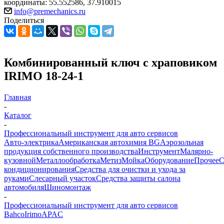
координаты: 55.552586, 37.910015
info@premechanics.ru
Поделиться
Комбинированный ключ с храповиком
IRIMO 18-24-1
Главная
-
Каталог
-
Профессиональный инструмент для авто сервисов
Авто-электрика
Американская автохимия BG
Аэрозольная
продукция собственного производства
Инструмент
Малярно-
кузовной
Металлообработка
Метиз
Мойка
Оборудование
Прочее
кондиционирования
Средства для очистки и ухода за
руками
Слесарный участок
Средства защиты салона
автомобиля
Шиномонтаж
-
Профессиональный инструмент для авто сервисов
Bahco
Irimo
APAC
-