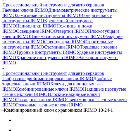
Профессиональный инструмент для авто сервисов
Гаечные ключи IRIMO
Динамометрические инструменты
IRIMO
Зажимные инструменты IRIMO
Измерительные
инструменты IRIMO
Крепежный инструмент
IRIMO
Напильники IRIMO
Ножницы и ножи
IRIMO
Освещение IRIMO
Отвертки IRIMO
Плоскогубцы и
клещи IRIMO
Пневматический инструмент IRIMO
Режущие
инструменты IRIMO
Спецодежда IRIMO
Строительные
инструменты IRIMO
Съемники IRIMO
Торцевые головки
IRIMO
Трубные инструменты IRIMO
Ударные инструменты
IRIMO
Хранение инструмента IRIMO
Электроинструмент
IRIMO
-
Профессиональный инструмент для авто сервисов
L-образные двойные торцевые ключи IRIMO
Двойные
торцевые ключи IRIMO
Ключи для шлицевых гаек
IRIMO
Комбинированные ключи IRIMO
Накидные изогнутые
гаечные ключи IRIMO
Плоские накидные ключи
IRIMO
Разводные ключи IRIMO
Сверхмощные гаечные ключи
IRIMO
Рожковые гаечные ключи IRIMO
-
Комбинированный ключ с храповиком IRIMO 18-24-1