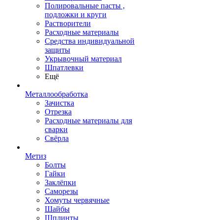
Полировальные пасты ,
подложки и круги
Растворители
Расходные материалы
Средства индивидуальной
защиты
Укрывочный материал
Шпатлевки
Ещё
Металлообработка
Зачистка
Отрезка
Расходные материалы для
сварки
Свёрла
Метиз
Болты
Гайки
Заклёпки
Саморезы
Хомуты червячные
Шайбы
Шплинты