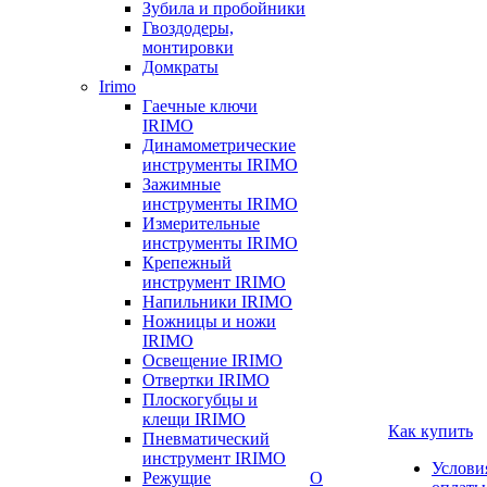
Зубила и пробойники
Гвоздодеры,
монтировки
Домкраты
Irimo
Гаечные ключи
IRIMO
Динамометрические
инструменты IRIMO
Зажимные
инструменты IRIMO
Измерительные
инструменты IRIMO
Крепежный
инструмент IRIMO
Напильники IRIMO
Ножницы и ножи
IRIMO
Освещение IRIMO
Отвертки IRIMO
Плоскогубцы и
клещи IRIMO
Как купить
Пневматический
инструмент IRIMO
Услови
Режущие
О