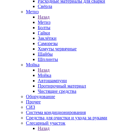
Расходные материалы для сварки
Свёрла
Метиз
Назад
Метиз
Болты
Гайки
Заклёпки
Саморезы
Хомуты червячные
Шайбы
Шплинты
Мойка
Назад
Мойка
Автошампуни
Протирочный материал
Чистящие средства
Оборудование
Прочее
СИЗ
Система кондиционирования
Средства для очистки и ухода за руками
Слесарный участок
Назад