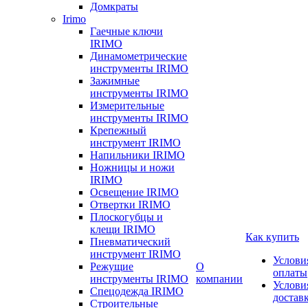
Домкраты
Irimo
Гаечные ключи
IRIMO
Динамометрические
инструменты IRIMO
Зажимные
инструменты IRIMO
Измерительные
инструменты IRIMO
Крепежный
инструмент IRIMO
Напильники IRIMO
Ножницы и ножи
IRIMO
Освещение IRIMO
Отвертки IRIMO
Плоскогубцы и
клещи IRIMO
Как купить
Пневматический
инструмент IRIMO
Услови
Режущие
О
оплаты
инструменты IRIMO
компании
Услови
Спецодежда IRIMO
достав
Строительные