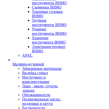
инструменты IRIMO
Съемники IRIMO
Торцевые головки
IRIMO
Трубные
инструменты IRIMO
Ударные
инструменты IRIMO
Хранение
инструмента IRIMO
Электроинструмент
IRIMO
APAC
Малярно-кузовной
Абразивные материалы
Вклейка стёкол
Инструмент и
комплектующие
Лаки , эмали, грунты
,краски
Обезжириватели
Полировальные пасты ,
подложки и круги
Растворители