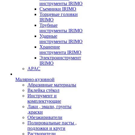
инструменты IRIMO
Съемники IRIMO
Торцевые головки
IRIMO
Трубные
инструменты IRIMO
Ударные
инструменты IRIMO
Хранение
инструмента IRIMO
Электроинструмент
IRIMO
APAC
Малярно-кузовной
Абразивные материалы
Вклейка стёкол
Инструмент и
комплектующие
Лаки , эмали, грунты
,краски
Обезжириватели
Полировальные пасты ,
подложки и круги
Растворители