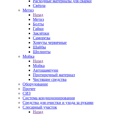
Расходные материалы для сварки
Свёрла
Метиз
Назад
Метиз
Болты
Гайки
Заклёпки
Саморезы
Хомуты червячные
Шайбы
Шплинты
Мойка
Назад
Мойка
Автошампуни
Протирочный материал
Чистящие средства
Оборудование
Прочее
СИЗ
Система кондиционирования
Средства для очистки и ухода за руками
Слесарный участок
Назад