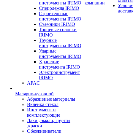
оплаты
инструменты IRIMO
компании
Услови
Спецодежда IRIMO
достав
Строительные
инструменты IRIMO
Съемники IRIMO
Торцевые головки
IRIMO
Трубные
инструменты IRIMO
Ударные
инструменты IRIMO
Хранение
инструмента IRIMO
Электроинструмент
IRIMO
APAC
Малярно-кузовной
Абразивные материалы
Вклейка стёкол
Инструмент и
комплектующие
Лаки , эмали, грунты
,краски
Обезжириватели