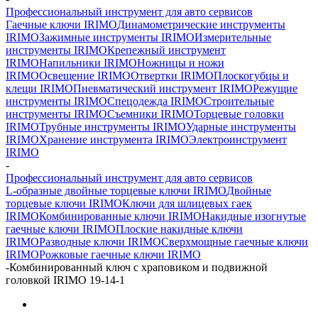
Профессиональный инструмент для авто сервисов
Гаечные ключи IRIMO
Динамометрические инструменты
IRIMO
Зажимные инструменты IRIMO
Измерительные
инструменты IRIMO
Крепежный инструмент
IRIMO
Напильники IRIMO
Ножницы и ножи
IRIMO
Освещение IRIMO
Отвертки IRIMO
Плоскогубцы и
клещи IRIMO
Пневматический инструмент IRIMO
Режущие
инструменты IRIMO
Спецодежда IRIMO
Строительные
инструменты IRIMO
Съемники IRIMO
Торцевые головки
IRIMO
Трубные инструменты IRIMO
Ударные инструменты
IRIMO
Хранение инструмента IRIMO
Электроинструмент
IRIMO
-
Профессиональный инструмент для авто сервисов
L-образные двойные торцевые ключи IRIMO
Двойные
торцевые ключи IRIMO
Ключи для шлицевых гаек
IRIMO
Комбинированные ключи IRIMO
Накидные изогнутые
гаечные ключи IRIMO
Плоские накидные ключи
IRIMO
Разводные ключи IRIMO
Сверхмощные гаечные ключи
IRIMO
Рожковые гаечные ключи IRIMO
-
Комбинированный ключ с храповиком и подвижной
головкой IRIMO 19-14-1