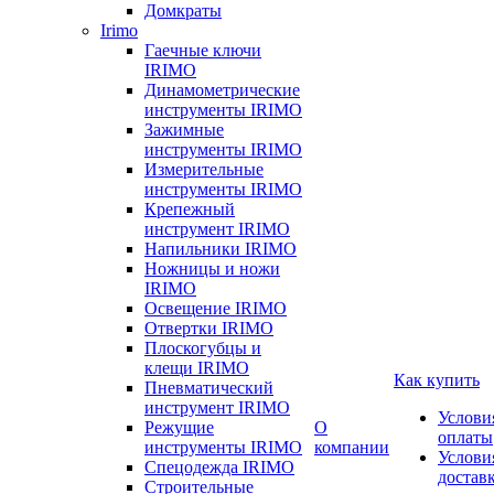
Домкраты
Irimo
Гаечные ключи
IRIMO
Динамометрические
инструменты IRIMO
Зажимные
инструменты IRIMO
Измерительные
инструменты IRIMO
Крепежный
инструмент IRIMO
Напильники IRIMO
Ножницы и ножи
IRIMO
Освещение IRIMO
Отвертки IRIMO
Плоскогубцы и
клещи IRIMO
Как купить
Пневматический
инструмент IRIMO
Услови
Режущие
О
оплаты
инструменты IRIMO
компании
Услови
Спецодежда IRIMO
достав
Строительные