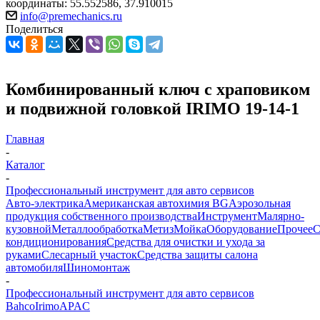
координаты: 55.552586, 37.910015
info@premechanics.ru
Поделиться
Комбинированный ключ с храповиком
и подвижной головкой IRIMO 19-14-1
Главная
-
Каталог
-
Профессиональный инструмент для авто сервисов
Авто-электрика
Американская автохимия BG
Аэрозольная
продукция собственного производства
Инструмент
Малярно-
кузовной
Металлообработка
Метиз
Мойка
Оборудование
Прочее
кондиционирования
Средства для очистки и ухода за
руками
Слесарный участок
Средства защиты салона
автомобиля
Шиномонтаж
-
Профессиональный инструмент для авто сервисов
Bahco
Irimo
APAC
-