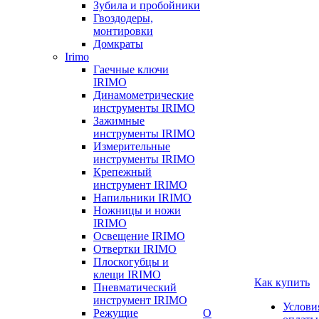
Зубила и пробойники
Гвоздодеры,
монтировки
Домкраты
Irimo
Гаечные ключи
IRIMO
Динамометрические
инструменты IRIMO
Зажимные
инструменты IRIMO
Измерительные
инструменты IRIMO
Крепежный
инструмент IRIMO
Напильники IRIMO
Ножницы и ножи
IRIMO
Освещение IRIMO
Отвертки IRIMO
Плоскогубцы и
клещи IRIMO
Как купить
Пневматический
инструмент IRIMO
Услови
Режущие
О