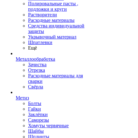
Полировальные пасты ,
подложки и круги
Растворители
Расходные материалы
Средства индивидуальной
защиты
Укрывочный материал
Шпатлевки
Ещё
Металлообработка
Зачистка
Отрезка
Расходные материалы для
сварки
Свёрла
Метиз
Болты
Гайки
Заклёпки
Саморезы
Хомуты червячные
Шайбы
Шплинты