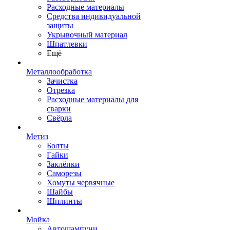
Расходные материалы
Средства индивидуальной
защиты
Укрывочный материал
Шпатлевки
Ещё
Металлообработка
Зачистка
Отрезка
Расходные материалы для
сварки
Свёрла
Метиз
Болты
Гайки
Заклёпки
Саморезы
Хомуты червячные
Шайбы
Шплинты
Мойка
Автошампуни