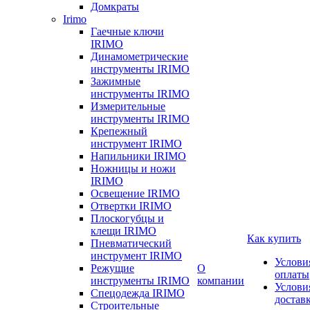
Домкраты
Irimo
Гаечные ключи
IRIMO
Динамометрические
инструменты IRIMO
Зажимные
инструменты IRIMO
Измерительные
инструменты IRIMO
Крепежный
инструмент IRIMO
Напильники IRIMO
Ножницы и ножи
IRIMO
Освещение IRIMO
Отвертки IRIMO
Плоскогубцы и
клещи IRIMO
Как купить
Пневматический
инструмент IRIMO
Услови
Режущие
О
оплаты
инструменты IRIMO
компании
Услови
Спецодежда IRIMO
достав
Строительные