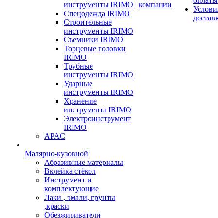
оплаты
инструменты IRIMO
компании
Услови
Спецодежда IRIMO
достав
Строительные
инструменты IRIMO
Съемники IRIMO
Торцевые головки
IRIMO
Трубные
инструменты IRIMO
Ударные
инструменты IRIMO
Хранение
инструмента IRIMO
Электроинструмент
IRIMO
APAC
Малярно-кузовной
Абразивные материалы
Вклейка стёкол
Инструмент и
комплектующие
Лаки , эмали, грунты
,краски
Обезжириватели