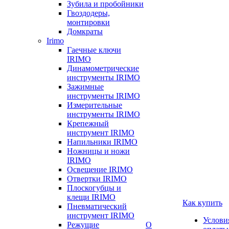
Зубила и пробойники
Гвоздодеры,
монтировки
Домкраты
Irimo
Гаечные ключи
IRIMO
Динамометрические
инструменты IRIMO
Зажимные
инструменты IRIMO
Измерительные
инструменты IRIMO
Крепежный
инструмент IRIMO
Напильники IRIMO
Ножницы и ножи
IRIMO
Освещение IRIMO
Отвертки IRIMO
Плоскогубцы и
клещи IRIMO
Как купить
Пневматический
инструмент IRIMO
Услови
Режущие
О