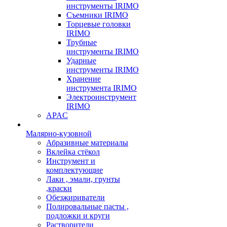
инструменты IRIMO
Съемники IRIMO
Торцевые головки
IRIMO
Трубные
инструменты IRIMO
Ударные
инструменты IRIMO
Хранение
инструмента IRIMO
Электроинструмент
IRIMO
APAC
Малярно-кузовной
Абразивные материалы
Вклейка стёкол
Инструмент и
комплектующие
Лаки , эмали, грунты
,краски
Обезжириватели
Полировальные пасты ,
подложки и круги
Растворители