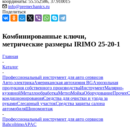
координаты: 55.552586, 37.910015
info@premechanics.ru
Поделиться
Комбинированные ключи,
метрические размеры IRIMO 25-20-1
Главная
-
Каталог
-
Профессиональный инструмент для авто сервисов
Авто-электрика
Американская автохимия BG
Аэрозольная
продукция собственного производства
Инструмент
Малярно-
кузовной
Металлообработка
Метиз
Мойка
Оборудование
Прочее
кондиционирования
Средства для очистки и ухода за
руками
Слесарный участок
Средства защиты салона
автомобиля
Шиномонтаж
-
Профессиональный инструмент для авто сервисов
Bahco
Irimo
APAC
-