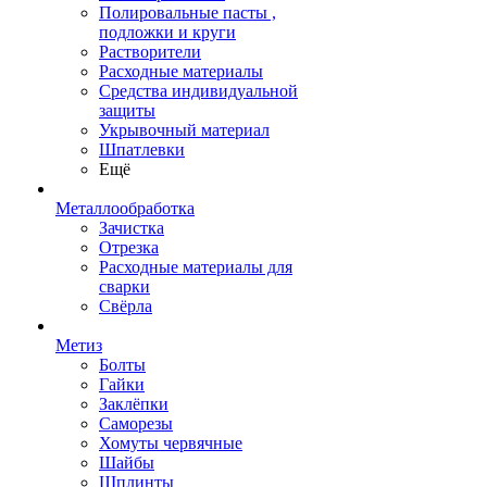
Полировальные пасты ,
подложки и круги
Растворители
Расходные материалы
Средства индивидуальной
защиты
Укрывочный материал
Шпатлевки
Ещё
Металлообработка
Зачистка
Отрезка
Расходные материалы для
сварки
Свёрла
Метиз
Болты
Гайки
Заклёпки
Саморезы
Хомуты червячные
Шайбы
Шплинты