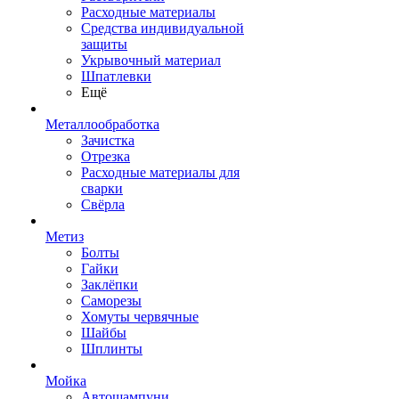
Расходные материалы
Средства индивидуальной
защиты
Укрывочный материал
Шпатлевки
Ещё
Металлообработка
Зачистка
Отрезка
Расходные материалы для
сварки
Свёрла
Метиз
Болты
Гайки
Заклёпки
Саморезы
Хомуты червячные
Шайбы
Шплинты
Мойка
Автошампуни