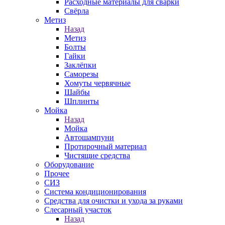
Расходные материалы для сварки
Свёрла
Метиз
Назад
Метиз
Болты
Гайки
Заклёпки
Саморезы
Хомуты червячные
Шайбы
Шплинты
Мойка
Назад
Мойка
Автошампуни
Протирочный материал
Чистящие средства
Оборудование
Прочее
СИЗ
Система кондиционирования
Средства для очистки и ухода за руками
Слесарный участок
Назад