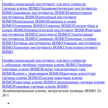
Профессиональный инструмент для авто сервисов
Гаечные ключи IRIMO
Динамометрические инструменты
IRIMO
Зажимные инструменты IRIMO
Измерительные
инструменты IRIMO
Крепежный инструмент
IRIMO
Напильники IRIMO
Ножницы и ножи
IRIMO
Освещение IRIMO
Отвертки IRIMO
Плоскогубцы и
клещи IRIMO
Пневматический инструмент IRIMO
Режущие
инструменты IRIMO
Спецодежда IRIMO
Строительные
инструменты IRIMO
Съемники IRIMO
Торцевые головки
IRIMO
Трубные инструменты IRIMO
Ударные инструменты
IRIMO
Хранение инструмента IRIMO
Электроинструмент
IRIMO
-
Профессиональный инструмент для авто сервисов
L-образные двойные торцевые ключи IRIMO
Двойные
торцевые ключи IRIMO
Ключи для шлицевых гаек
IRIMO
Ключи с храповиком IRIMO
Накидные изогнутые
гаечные ключи IRIMO
Плоские накидные ключи
IRIMO
Разводные ключи IRIMO
Сверхмощные гаечные ключи
IRIMO
Рожковые гаечные ключи IRIMO
-
Комбинированные ключи, метрические размеры IRIMO 25-
20-1