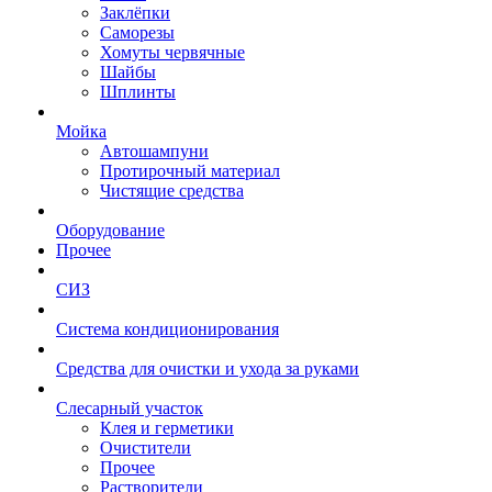
Заклёпки
Саморезы
Хомуты червячные
Шайбы
Шплинты
Мойка
Автошампуни
Протирочный материал
Чистящие средства
Оборудование
Прочее
СИЗ
Система кондиционирования
Средства для очистки и ухода за руками
Слесарный участок
Клея и герметики
Очистители
Прочее
Растворители