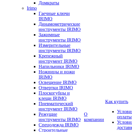
Домкраты
Irimo
Гаечные ключи
IRIMO
Динамометрические
инструменты IRIMO
Зажимные
инструменты IRIMO
Измерительные
инструменты IRIMO
Крепежный
инструмент IRIMO
Напильники IRIMO
Ножницы и ножи
IRIMO
Освещение IRIMO
Отвертки IRIMO
Плоскогубцы и
клещи IRIMO
Как купить
Пневматический
инструмент IRIMO
Услови
Режущие
О
оплаты
инструменты IRIMO
компании
Услови
Спецодежда IRIMO
достав
Строительные