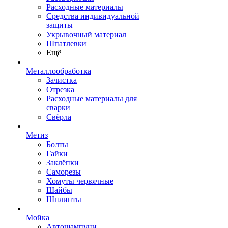
Расходные материалы
Средства индивидуальной
защиты
Укрывочный материал
Шпатлевки
Ещё
Металлообработка
Зачистка
Отрезка
Расходные материалы для
сварки
Свёрла
Метиз
Болты
Гайки
Заклёпки
Саморезы
Хомуты червячные
Шайбы
Шплинты
Мойка
Автошампуни