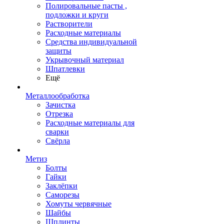
Полировальные пасты ,
подложки и круги
Растворители
Расходные материалы
Средства индивидуальной
защиты
Укрывочный материал
Шпатлевки
Ещё
Металлообработка
Зачистка
Отрезка
Расходные материалы для
сварки
Свёрла
Метиз
Болты
Гайки
Заклёпки
Саморезы
Хомуты червячные
Шайбы
Шплинты