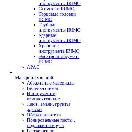
инструменты IRIMO
Съемники IRIMO
Торцевые головки
IRIMO
Трубные
инструменты IRIMO
Ударные
инструменты IRIMO
Хранение
инструмента IRIMO
Электроинструмент
IRIMO
APAC
Малярно-кузовной
Абразивные материалы
Вклейка стёкол
Инструмент и
комплектующие
Лаки , эмали, грунты
,краски
Обезжириватели
Полировальные пасты ,
подложки и круги
Растворители