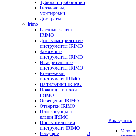
Зубила и пробойники
Гвоздодеры,
монтировки
Домкраты
Irimo
Гаечные ключи
IRIMO
Динамометрические
инструменты IRIMO
Зажимные
инструменты IRIMO
Измерительные
инструменты IRIMO
Крепежный
инструмент IRIMO
Напильники IRIMO
Ножницы и ножи
IRIMO
Освещение IRIMO
Отвертки IRIMO
Плоскогубцы и
клещи IRIMO
Как купить
Пневматический
инструмент IRIMO
Услови
Режущие
О