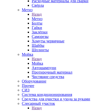
Расходные материалы для сварки
Свёрла
Метиз
Назад
Метиз
Болты
Гайки
Заклёпки
Саморезы
Хомуты червячные
Шайбы
Шплинты
Мойка
Назад
Мойка
Автошампуни
Протирочный материал
Чистящие средства
Оборудование
Прочее
СИЗ
Система кондиционирования
Средства для очистки и ухода за руками
Слесарный участок
Назад