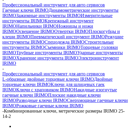
Профессиональный инструмент для авто сервисов
Гаечные ключи IRIMO
Динамометрические инструменты
IRIMO
Зажимные инструменты IRIMO
Измерительные
инструменты IRIMO
Крепежный инструмент
IRIMO
Напильники IRIMO
Ножницы и ножи
IRIMO
Освещение IRIMO
Отвертки IRIMO
Плоскогубцы и
клещи IRIMO
Пневматический инструмент IRIMO
Режущие
инструменты IRIMO
Спецодежда IRIMO
Строительные
инструменты IRIMO
Съемники IRIMO
Торцевые головки
IRIMO
Трубные инструменты IRIMO
Ударные инструменты
IRIMO
Хранение инструмента IRIMO
Электроинструмент
IRIMO
-
Профессиональный инструмент для авто сервисов
L-образные двойные торцевые ключи IRIMO
Двойные
торцевые ключи IRIMO
Ключи для шлицевых гаек
IRIMO
Ключи с храповиком IRIMO
Накидные изогнутые
гаечные ключи IRIMO
Плоские накидные ключи
IRIMO
Разводные ключи IRIMO
Сверхмощные гаечные ключи
IRIMO
Рожковые гаечные ключи IRIMO
-
Комбинированные ключи, метрические размеры IRIMO 25-
14-2