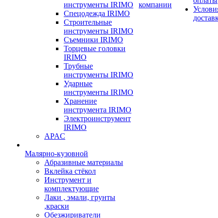
оплаты
инструменты IRIMO
компании
Услови
Спецодежда IRIMO
достав
Строительные
инструменты IRIMO
Съемники IRIMO
Торцевые головки
IRIMO
Трубные
инструменты IRIMO
Ударные
инструменты IRIMO
Хранение
инструмента IRIMO
Электроинструмент
IRIMO
APAC
Малярно-кузовной
Абразивные материалы
Вклейка стёкол
Инструмент и
комплектующие
Лаки , эмали, грунты
,краски
Обезжириватели