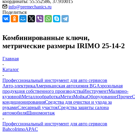
координаты: 55.552586, 37.910015
info@premechanics.ru
Поделиться
Комбинированные ключи,
метрические размеры IRIMO 25-14-2
Главная
-
Каталог
-
Профессиональный инструмент для авто сервисов
Авто-электрика
Американская автохимия BG
Аэрозольная
продукция собственного производства
Инструмент
Малярно-
кузовной
Металлообработка
Метиз
Мойка
Оборудование
Прочее
кондиционирования
Средства для очистки и ухода за
руками
Слесарный участок
Средства защиты салона
автомобиля
Шиномонтаж
-
Профессиональный инструмент для авто сервисов
Bahco
Irimo
APAC
-