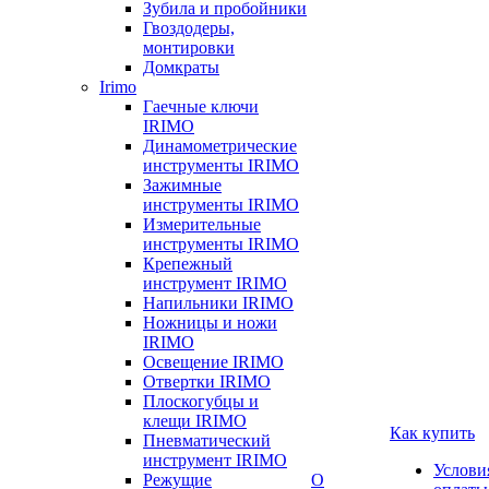
Зубила и пробойники
Гвоздодеры,
монтировки
Домкраты
Irimo
Гаечные ключи
IRIMO
Динамометрические
инструменты IRIMO
Зажимные
инструменты IRIMO
Измерительные
инструменты IRIMO
Крепежный
инструмент IRIMO
Напильники IRIMO
Ножницы и ножи
IRIMO
Освещение IRIMO
Отвертки IRIMO
Плоскогубцы и
клещи IRIMO
Как купить
Пневматический
инструмент IRIMO
Услови
Режущие
О