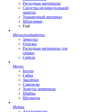
Расходные материалы
Средства индивидуальной
защиты
Укрывочный материал
Шпатлевки
Ещё
Металлообработка
Зачистка
Отрезка
Расходные материалы для
сварки
Свёрла
Метиз
Болты
Гайки
Заклёпки
Саморезы
Хомуты червячные
Шайбы
Шплинты
Мойка
Автошампуни