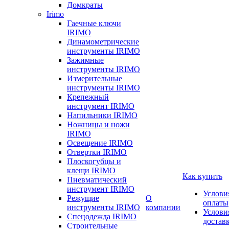
Домкраты
Irimo
Гаечные ключи
IRIMO
Динамометрические
инструменты IRIMO
Зажимные
инструменты IRIMO
Измерительные
инструменты IRIMO
Крепежный
инструмент IRIMO
Напильники IRIMO
Ножницы и ножи
IRIMO
Освещение IRIMO
Отвертки IRIMO
Плоскогубцы и
клещи IRIMO
Как купить
Пневматический
инструмент IRIMO
Услови
Режущие
О
оплаты
инструменты IRIMO
компании
Услови
Спецодежда IRIMO
достав
Строительные