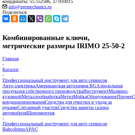
координаты: 55.552586, 37.910015
info@premechanics.ru
Поделиться
Комбинированные ключи,
метрические размеры IRIMO 25-50-2
Главная
-
Каталог
-
Профессиональный инструмент для авто сервисов
Авто-электрика
Американская автохимия BG
Аэрозольная
продукция собственного производства
Инструмент
Малярно-
кузовной
Металлообработка
Метиз
Мойка
Оборудование
Прочее
кондиционирования
Средства для очистки и ухода за
руками
Слесарный участок
Средства защиты салона
автомобиля
Шиномонтаж
-
Профессиональный инструмент для авто сервисов
Bahco
Irimo
APAC
-