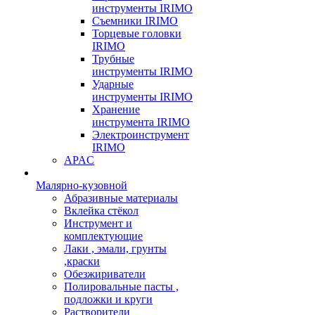
инструменты IRIMO
Съемники IRIMO
Торцевые головки
IRIMO
Трубные
инструменты IRIMO
Ударные
инструменты IRIMO
Хранение
инструмента IRIMO
Электроинструмент
IRIMO
APAC
Малярно-кузовной
Абразивные материалы
Вклейка стёкол
Инструмент и
комплектующие
Лаки , эмали, грунты
,краски
Обезжириватели
Полировальные пасты ,
подложки и круги
Растворители