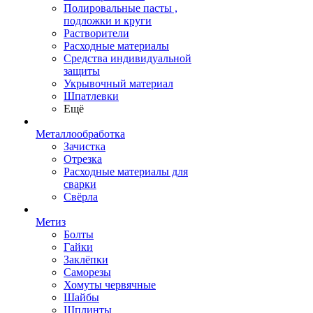
Полировальные пасты ,
подложки и круги
Растворители
Расходные материалы
Средства индивидуальной
защиты
Укрывочный материал
Шпатлевки
Ещё
Металлообработка
Зачистка
Отрезка
Расходные материалы для
сварки
Свёрла
Метиз
Болты
Гайки
Заклёпки
Саморезы
Хомуты червячные
Шайбы
Шплинты