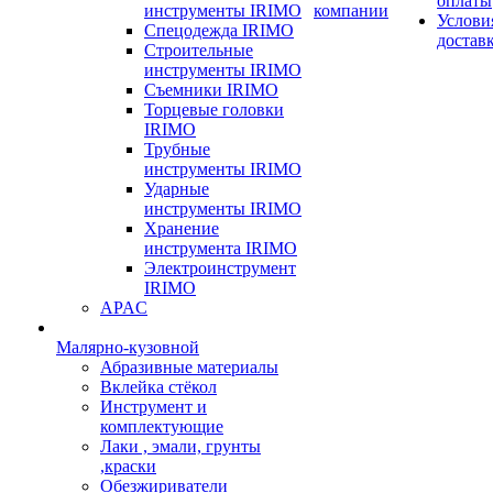
оплаты
инструменты IRIMO
компании
Услови
Спецодежда IRIMO
достав
Строительные
инструменты IRIMO
Съемники IRIMO
Торцевые головки
IRIMO
Трубные
инструменты IRIMO
Ударные
инструменты IRIMO
Хранение
инструмента IRIMO
Электроинструмент
IRIMO
APAC
Малярно-кузовной
Абразивные материалы
Вклейка стёкол
Инструмент и
комплектующие
Лаки , эмали, грунты
,краски
Обезжириватели