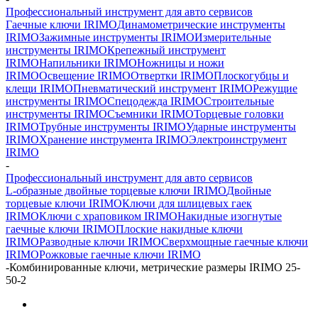
Профессиональный инструмент для авто сервисов
Гаечные ключи IRIMO
Динамометрические инструменты
IRIMO
Зажимные инструменты IRIMO
Измерительные
инструменты IRIMO
Крепежный инструмент
IRIMO
Напильники IRIMO
Ножницы и ножи
IRIMO
Освещение IRIMO
Отвертки IRIMO
Плоскогубцы и
клещи IRIMO
Пневматический инструмент IRIMO
Режущие
инструменты IRIMO
Спецодежда IRIMO
Строительные
инструменты IRIMO
Съемники IRIMO
Торцевые головки
IRIMO
Трубные инструменты IRIMO
Ударные инструменты
IRIMO
Хранение инструмента IRIMO
Электроинструмент
IRIMO
-
Профессиональный инструмент для авто сервисов
L-образные двойные торцевые ключи IRIMO
Двойные
торцевые ключи IRIMO
Ключи для шлицевых гаек
IRIMO
Ключи с храповиком IRIMO
Накидные изогнутые
гаечные ключи IRIMO
Плоские накидные ключи
IRIMO
Разводные ключи IRIMO
Сверхмощные гаечные ключи
IRIMO
Рожковые гаечные ключи IRIMO
-
Комбинированные ключи, метрические размеры IRIMO 25-
50-2