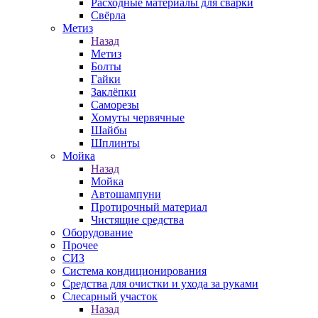
Расходные материалы для сварки
Свёрла
Метиз
Назад
Метиз
Болты
Гайки
Заклёпки
Саморезы
Хомуты червячные
Шайбы
Шплинты
Мойка
Назад
Мойка
Автошампуни
Протирочный материал
Чистящие средства
Оборудование
Прочее
СИЗ
Система кондиционирования
Средства для очистки и ухода за руками
Слесарный участок
Назад