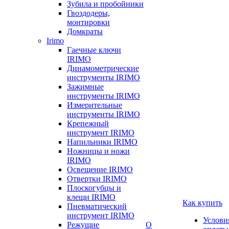
Зубила и пробойники
Гвоздодеры,
монтировки
Домкраты
Irimo
Гаечные ключи
IRIMO
Динамометрические
инструменты IRIMO
Зажимные
инструменты IRIMO
Измерительные
инструменты IRIMO
Крепежный
инструмент IRIMO
Напильники IRIMO
Ножницы и ножи
IRIMO
Освещение IRIMO
Отвертки IRIMO
Плоскогубцы и
клещи IRIMO
Как купить
Пневматический
инструмент IRIMO
Услови
Режущие
О