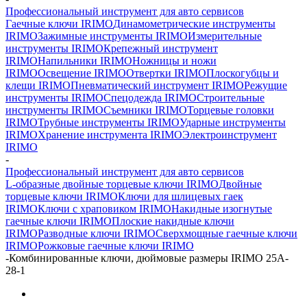
Профессиональный инструмент для авто сервисов
Гаечные ключи IRIMO
Динамометрические инструменты
IRIMO
Зажимные инструменты IRIMO
Измерительные
инструменты IRIMO
Крепежный инструмент
IRIMO
Напильники IRIMO
Ножницы и ножи
IRIMO
Освещение IRIMO
Отвертки IRIMO
Плоскогубцы и
клещи IRIMO
Пневматический инструмент IRIMO
Режущие
инструменты IRIMO
Спецодежда IRIMO
Строительные
инструменты IRIMO
Съемники IRIMO
Торцевые головки
IRIMO
Трубные инструменты IRIMO
Ударные инструменты
IRIMO
Хранение инструмента IRIMO
Электроинструмент
IRIMO
-
Профессиональный инструмент для авто сервисов
L-образные двойные торцевые ключи IRIMO
Двойные
торцевые ключи IRIMO
Ключи для шлицевых гаек
IRIMO
Ключи с храповиком IRIMO
Накидные изогнутые
гаечные ключи IRIMO
Плоские накидные ключи
IRIMO
Разводные ключи IRIMO
Сверхмощные гаечные ключи
IRIMO
Рожковые гаечные ключи IRIMO
-
Комбинированные ключи, дюймовые размеры IRIMO 25A-
28-1