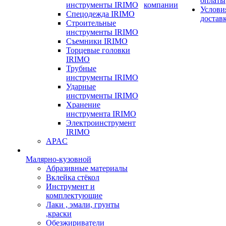
оплаты
инструменты IRIMO
компании
Услови
Спецодежда IRIMO
достав
Строительные
инструменты IRIMO
Съемники IRIMO
Торцевые головки
IRIMO
Трубные
инструменты IRIMO
Ударные
инструменты IRIMO
Хранение
инструмента IRIMO
Электроинструмент
IRIMO
APAC
Малярно-кузовной
Абразивные материалы
Вклейка стёкол
Инструмент и
комплектующие
Лаки , эмали, грунты
,краски
Обезжириватели