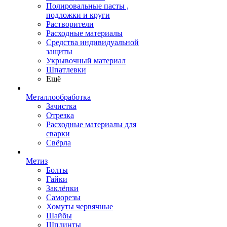
Полировальные пасты ,
подложки и круги
Растворители
Расходные материалы
Средства индивидуальной
защиты
Укрывочный материал
Шпатлевки
Ещё
Металлообработка
Зачистка
Отрезка
Расходные материалы для
сварки
Свёрла
Метиз
Болты
Гайки
Заклёпки
Саморезы
Хомуты червячные
Шайбы
Шплинты