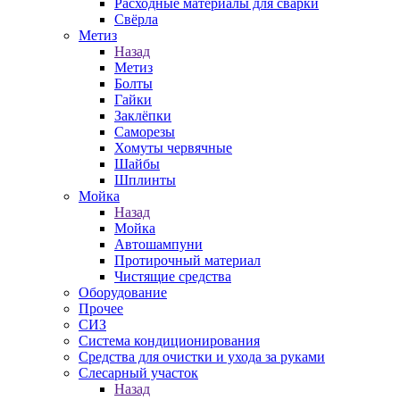
Расходные материалы для сварки
Свёрла
Метиз
Назад
Метиз
Болты
Гайки
Заклёпки
Саморезы
Хомуты червячные
Шайбы
Шплинты
Мойка
Назад
Мойка
Автошампуни
Протирочный материал
Чистящие средства
Оборудование
Прочее
СИЗ
Система кондиционирования
Средства для очистки и ухода за руками
Слесарный участок
Назад