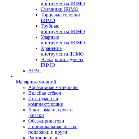
инструменты IRIMO
Съемники IRIMO
Торцевые головки
IRIMO
Трубные
инструменты IRIMO
Ударные
инструменты IRIMO
Хранение
инструмента IRIMO
Электроинструмент
IRIMO
APAC
Малярно-кузовной
Абразивные материалы
Вклейка стёкол
Инструмент и
комплектующие
Лаки , эмали, грунты
,краски
Обезжириватели
Полировальные пасты ,
подложки и круги
Растворители