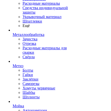
Расходные материалы
Средства индивидуальной
защиты
Укрывочный материал
Шпатлевки
Ещё
Металлообработка
Зачистка
Отрезка
Расходные материалы для
сварки
Свёрла
Метиз
Болты
Гайки
Заклёпки
Саморезы
Хомуты червячные
Шайбы
Шплинты
Мойка
Автошампуни