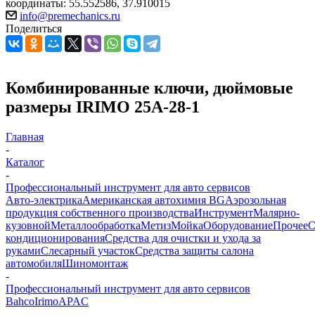
координаты: 55.552586, 37.910015
info@premechanics.ru
Поделиться
Комбинированные ключи, дюймовые
размеры IRIMO 25A-28-1
Главная
-
Каталог
-
Профессиональный инструмент для авто сервисов
Авто-электрика
Американская автохимия BG
Аэрозольная
продукция собственного производства
Инструмент
Малярно-
кузовной
Металлообработка
Метиз
Мойка
Оборудование
Прочее
кондиционирования
Средства для очистки и ухода за
руками
Слесарный участок
Средства защиты салона
автомобиля
Шиномонтаж
-
Профессиональный инструмент для авто сервисов
Bahco
Irimo
APAC
-