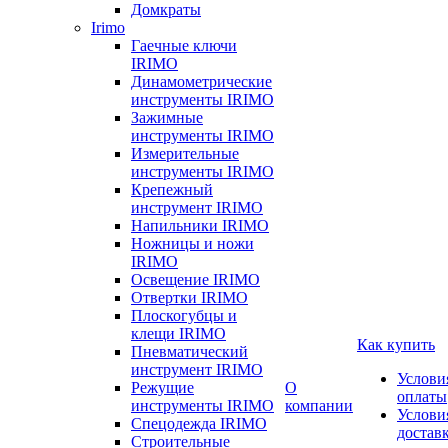
Домкраты
Irimo
Гаечные ключи
IRIMO
Динамометрические
инструменты IRIMO
Зажимные
инструменты IRIMO
Измерительные
инструменты IRIMO
Крепежный
инструмент IRIMO
Напильники IRIMO
Ножницы и ножи
IRIMO
Освещение IRIMO
Отвертки IRIMO
Плоскогубцы и
клещи IRIMO
Как купить
Пневматический
инструмент IRIMO
Услови
Режущие
О
оплаты
инструменты IRIMO
компании
Услови
Спецодежда IRIMO
достав
Строительные