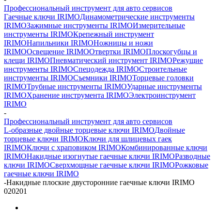
Профессиональный инструмент для авто сервисов
Гаечные ключи IRIMO
Динамометрические инструменты
IRIMO
Зажимные инструменты IRIMO
Измерительные
инструменты IRIMO
Крепежный инструмент
IRIMO
Напильники IRIMO
Ножницы и ножи
IRIMO
Освещение IRIMO
Отвертки IRIMO
Плоскогубцы и
клещи IRIMO
Пневматический инструмент IRIMO
Режущие
инструменты IRIMO
Спецодежда IRIMO
Строительные
инструменты IRIMO
Съемники IRIMO
Торцевые головки
IRIMO
Трубные инструменты IRIMO
Ударные инструменты
IRIMO
Хранение инструмента IRIMO
Электроинструмент
IRIMO
-
Профессиональный инструмент для авто сервисов
L-образные двойные торцевые ключи IRIMO
Двойные
торцевые ключи IRIMO
Ключи для шлицевых гаек
IRIMO
Ключи с храповиком IRIMO
Комбинированные ключи
IRIMO
Накидные изогнутые гаечные ключи IRIMO
Разводные
ключи IRIMO
Сверхмощные гаечные ключи IRIMO
Рожковые
гаечные ключи IRIMO
-
Накидные плоские двусторонние гаечные ключи IRIMO
020201