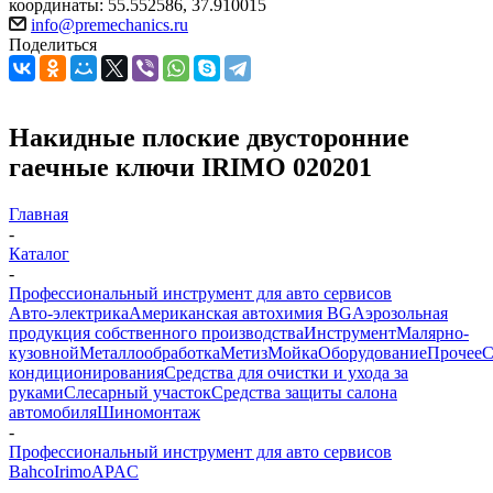
координаты: 55.552586, 37.910015
info@premechanics.ru
Поделиться
Накидные плоские двусторонние
гаечные ключи IRIMO 020201
Главная
-
Каталог
-
Профессиональный инструмент для авто сервисов
Авто-электрика
Американская автохимия BG
Аэрозольная
продукция собственного производства
Инструмент
Малярно-
кузовной
Металлообработка
Метиз
Мойка
Оборудование
Прочее
кондиционирования
Средства для очистки и ухода за
руками
Слесарный участок
Средства защиты салона
автомобиля
Шиномонтаж
-
Профессиональный инструмент для авто сервисов
Bahco
Irimo
APAC
-