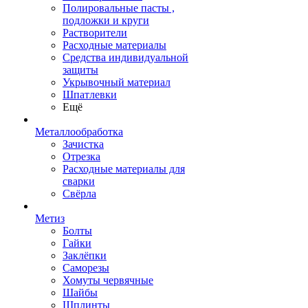
Полировальные пасты ,
подложки и круги
Растворители
Расходные материалы
Средства индивидуальной
защиты
Укрывочный материал
Шпатлевки
Ещё
Металлообработка
Зачистка
Отрезка
Расходные материалы для
сварки
Свёрла
Метиз
Болты
Гайки
Заклёпки
Саморезы
Хомуты червячные
Шайбы
Шплинты