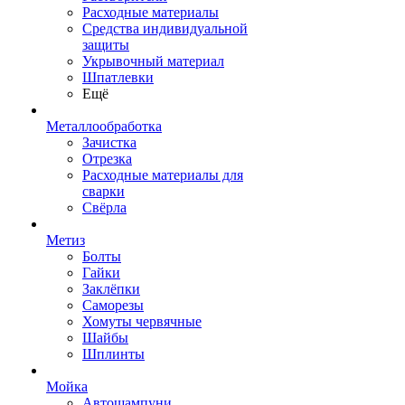
Расходные материалы
Средства индивидуальной
защиты
Укрывочный материал
Шпатлевки
Ещё
Металлообработка
Зачистка
Отрезка
Расходные материалы для
сварки
Свёрла
Метиз
Болты
Гайки
Заклёпки
Саморезы
Хомуты червячные
Шайбы
Шплинты
Мойка
Автошампуни