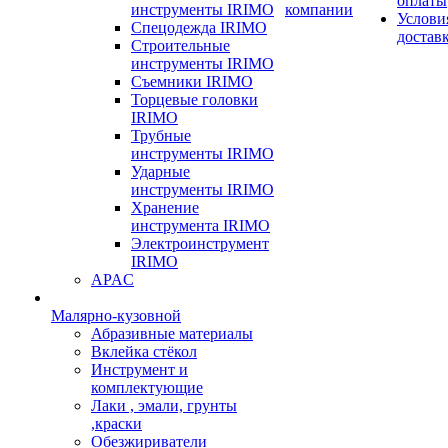
оплаты
инструменты IRIMO
компании
Услови
Спецодежда IRIMO
достав
Строительные
инструменты IRIMO
Съемники IRIMO
Торцевые головки
IRIMO
Трубные
инструменты IRIMO
Ударные
инструменты IRIMO
Хранение
инструмента IRIMO
Электроинструмент
IRIMO
APAC
Малярно-кузовной
Абразивные материалы
Вклейка стёкол
Инструмент и
комплектующие
Лаки , эмали, грунты
,краски
Обезжириватели