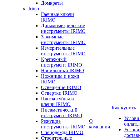
Домкраты
Irimo
Гаечные ключи
IRIMO
Динамометрические
инструменты IRIMO
Зажимные
инструменты IRIMO
Измерительные
инструменты IRIMO
Крепежный
инструмент IRIMO
Напильники IRIMO
Ножницы и ножи
IRIMO
Освещение IRIMO
Отвертки IRIMO
Плоскогубцы и
клещи IRIMO
Как купить
Пневматический
инструмент IRIMO
Услови
Режущие
О
оплаты
инструменты IRIMO
компании
Услови
Спецодежда IRIMO
достав
Строительные