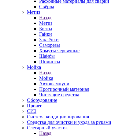
Расходные материалы для сварки
Свёрла
Метиз
Назад
Метиз
Болты
Гайки
Заклёпки
Саморезы
Хомуты червячные
Шайбы
Шплинты
Мойка
Назад
Мойка
Автошампуни
Протирочный материал
Чистящие средства
Оборудование
Прочее
СИЗ
Система кондиционирования
Средства для очистки и ухода за руками
Слесарный участок
Назад