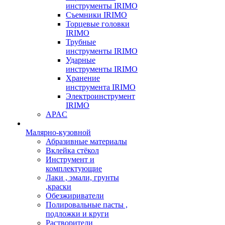
инструменты IRIMO
Съемники IRIMO
Торцевые головки
IRIMO
Трубные
инструменты IRIMO
Ударные
инструменты IRIMO
Хранение
инструмента IRIMO
Электроинструмент
IRIMO
APAC
Малярно-кузовной
Абразивные материалы
Вклейка стёкол
Инструмент и
комплектующие
Лаки , эмали, грунты
,краски
Обезжириватели
Полировальные пасты ,
подложки и круги
Растворители