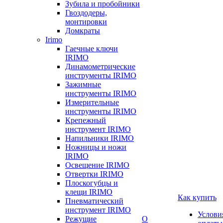
Зубила и пробойники
Гвоздодеры,
монтировки
Домкраты
Irimo
Гаечные ключи
IRIMO
Динамометрические
инструменты IRIMO
Зажимные
инструменты IRIMO
Измерительные
инструменты IRIMO
Крепежный
инструмент IRIMO
Напильники IRIMO
Ножницы и ножи
IRIMO
Освещение IRIMO
Отвертки IRIMO
Плоскогубцы и
клещи IRIMO
Как купить
Пневматический
инструмент IRIMO
Услови
Режущие
О