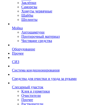
Заклёпки
Саморезы
Хомуты червячные
Шайбы
Шплинты
Мойка
Автошампуни
Протирочный материал
Чистящие средства
Оборудование
Прочее
СИЗ
Система кондиционирования
Средства для очистки и ухода за руками
Слесарный участок
Клея и герметики
Очистители
Прочее
Растворители