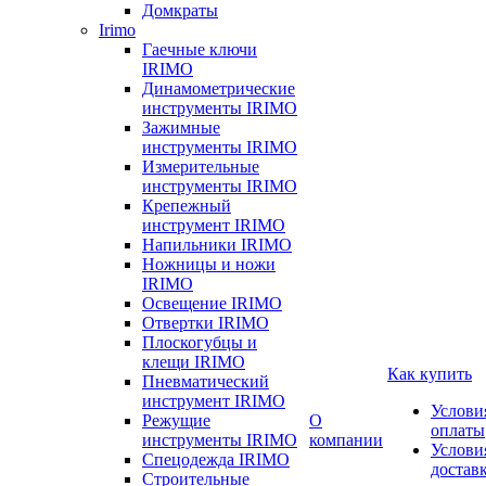
Домкраты
Irimo
Гаечные ключи
IRIMO
Динамометрические
инструменты IRIMO
Зажимные
инструменты IRIMO
Измерительные
инструменты IRIMO
Крепежный
инструмент IRIMO
Напильники IRIMO
Ножницы и ножи
IRIMO
Освещение IRIMO
Отвертки IRIMO
Плоскогубцы и
клещи IRIMO
Как купить
Пневматический
инструмент IRIMO
Услови
Режущие
О
оплаты
инструменты IRIMO
компании
Услови
Спецодежда IRIMO
достав
Строительные