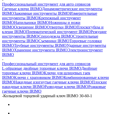
Профессиональный инструмент для авто сервисов
Гаечные ключи IRIMO
Динамометрические инструменты
IRIMO
Зажимные инструменты IRIMO
Измерительные
инструменты IRIMO
Крепежный инструмент
IRIMO
Напильники IRIMO
Ножницы и ножи
IRIMO
Освещение IRIMO
Отвертки IRIMO
Плоскогубцы и
клещи IRIMO
Пневматический инструмент IRIMO
Режущие
инструменты IRIMO
Спецодежда IRIMO
Строительные
инструменты IRIMO
Съемники IRIMO
Торцевые головки
IRIMO
Трубные инструменты IRIMO
Ударные инструменты
IRIMO
Хранение инструмента IRIMO
Электроинструмент
IRIMO
-
Профессиональный инструмент для авто сервисов
L-образные двойные торцевые ключи IRIMO
Двойные
торцевые ключи IRIMO
Ключи для шлицевых гаек
IRIMO
Ключи с храповиком IRIMO
Комбинированные ключи
IRIMO
Накидные изогнутые гаечные ключи IRIMO
Плоские
накидные ключи IRIMO
Разводные ключи IRIMO
Рожковые
гаечные ключи IRIMO
-
Кольцевой торцевой ударный ключ IRIMO 30-60-1