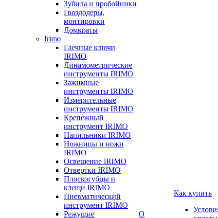
Зубила и пробойники
Гвоздодеры,
монтировки
Домкраты
Irimo
Гаечные ключи
IRIMO
Динамометрические
инструменты IRIMO
Зажимные
инструменты IRIMO
Измерительные
инструменты IRIMO
Крепежный
инструмент IRIMO
Напильники IRIMO
Ножницы и ножи
IRIMO
Освещение IRIMO
Отвертки IRIMO
Плоскогубцы и
клещи IRIMO
Как купить
Пневматический
инструмент IRIMO
Услови
Режущие
О