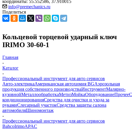
координаты: 55.552586, 37.910015
info@premechanics.ru
Поделиться
Кольцевой торцевой ударный ключ
IRIMO 30-60-1
Главная
-
Каталог
-
Профессиональный инструмент для авто сервисов
Авто-электрика
Американская автохимия BG
Аэрозольная
продукция собственного производства
Инструмент
Малярно-
кузовной
Металлообработка
Метиз
Мойка
Оборудование
Прочее
кондиционирования
Средства для очистки и ухода за
руками
Слесарный участок
Средства защиты салона
автомобиля
Шиномонтаж
-
Профессиональный инструмент для авто сервисов
Bahco
Irimo
APAC
-