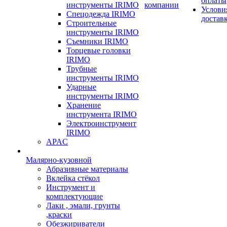
оплаты
инструменты IRIMO
компании
Услови
Спецодежда IRIMO
достав
Строительные
инструменты IRIMO
Съемники IRIMO
Торцевые головки
IRIMO
Трубные
инструменты IRIMO
Ударные
инструменты IRIMO
Хранение
инструмента IRIMO
Электроинструмент
IRIMO
APAC
Малярно-кузовной
Абразивные материалы
Вклейка стёкол
Инструмент и
комплектующие
Лаки , эмали, грунты
,краски
Обезжириватели