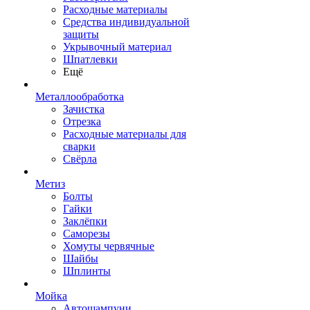
Расходные материалы
Средства индивидуальной
защиты
Укрывочный материал
Шпатлевки
Ещё
Металлообработка
Зачистка
Отрезка
Расходные материалы для
сварки
Свёрла
Метиз
Болты
Гайки
Заклёпки
Саморезы
Хомуты червячные
Шайбы
Шплинты
Мойка
Автошампуни