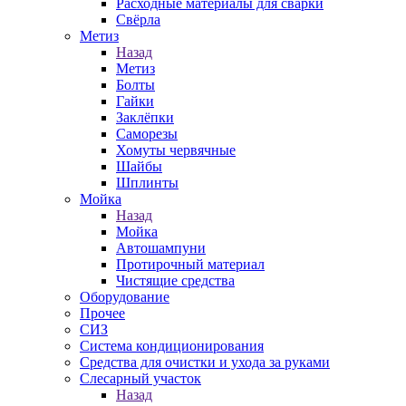
Расходные материалы для сварки
Свёрла
Метиз
Назад
Метиз
Болты
Гайки
Заклёпки
Саморезы
Хомуты червячные
Шайбы
Шплинты
Мойка
Назад
Мойка
Автошампуни
Протирочный материал
Чистящие средства
Оборудование
Прочее
СИЗ
Система кондиционирования
Средства для очистки и ухода за руками
Слесарный участок
Назад