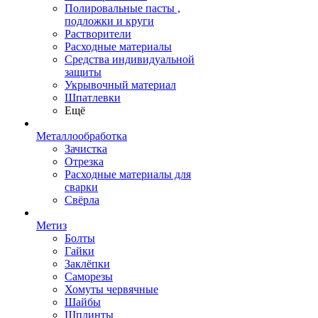
Полировальные пасты ,
подложки и круги
Растворители
Расходные материалы
Средства индивидуальной
защиты
Укрывочный материал
Шпатлевки
Ещё
Металлообработка
Зачистка
Отрезка
Расходные материалы для
сварки
Свёрла
Метиз
Болты
Гайки
Заклёпки
Саморезы
Хомуты червячные
Шайбы
Шплинты