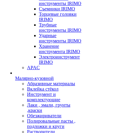
инструменты IRIMO
Съемники IRIMO
Торцевые головки
IRIMO
Трубные
инструменты IRIMO
Ударные
инструменты IRIMO
Хранение
инструмента IRIMO
Электроинструмент
IRIMO
APAC
Малярно-кузовной
Абразивные материалы
Вклейка стёкол
Инструмент и
комплектующие
Лаки , эмали, грунты
,краски
Обезжириватели
Полировальные пасты ,
подложки и круги
Растворители