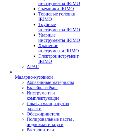
инструменты IRIMO
Съемники IRIMO
Торцевые головки
IRIMO
Трубные
инструменты IRIMO
Ударные
инструменты IRIMO
Хранение
инструмента IRIMO
Электроинструмент
IRIMO
APAC
Малярно-кузовной
Абразивные материалы
Вклейка стёкол
Инструмент и
комплектующие
Лаки , эмали, грунты
,краски
Обезжириватели
Полировальные пасты ,
подложки и круги
Растворители