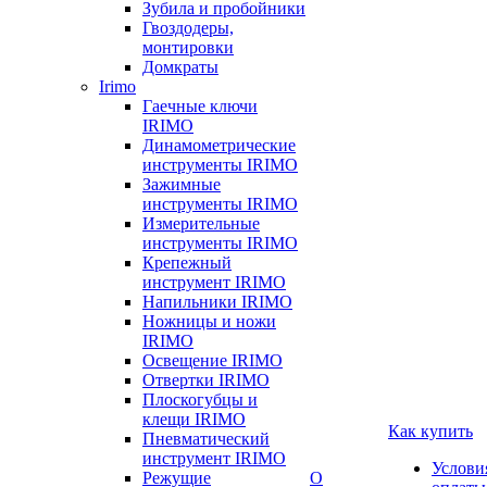
Зубила и пробойники
Гвоздодеры,
монтировки
Домкраты
Irimo
Гаечные ключи
IRIMO
Динамометрические
инструменты IRIMO
Зажимные
инструменты IRIMO
Измерительные
инструменты IRIMO
Крепежный
инструмент IRIMO
Напильники IRIMO
Ножницы и ножи
IRIMO
Освещение IRIMO
Отвертки IRIMO
Плоскогубцы и
клещи IRIMO
Как купить
Пневматический
инструмент IRIMO
Услови
Режущие
О