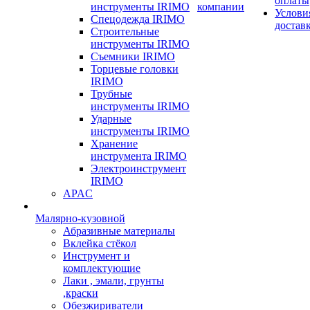
оплаты
инструменты IRIMO
компании
Услови
Спецодежда IRIMO
достав
Строительные
инструменты IRIMO
Съемники IRIMO
Торцевые головки
IRIMO
Трубные
инструменты IRIMO
Ударные
инструменты IRIMO
Хранение
инструмента IRIMO
Электроинструмент
IRIMO
APAC
Малярно-кузовной
Абразивные материалы
Вклейка стёкол
Инструмент и
комплектующие
Лаки , эмали, грунты
,краски
Обезжириватели