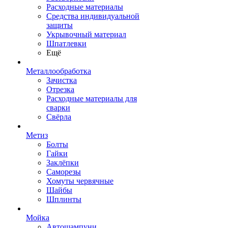
Расходные материалы
Средства индивидуальной
защиты
Укрывочный материал
Шпатлевки
Ещё
Металлообработка
Зачистка
Отрезка
Расходные материалы для
сварки
Свёрла
Метиз
Болты
Гайки
Заклёпки
Саморезы
Хомуты червячные
Шайбы
Шплинты
Мойка
Автошампуни