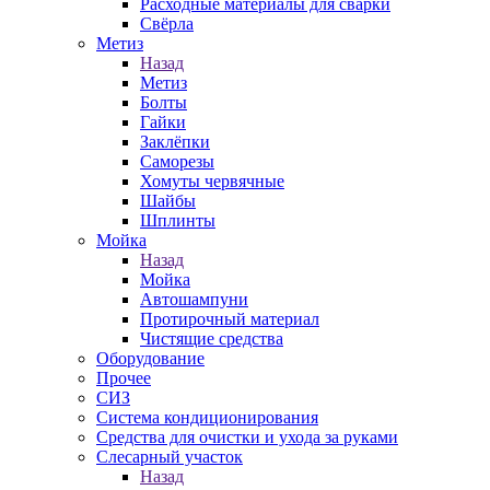
Расходные материалы для сварки
Свёрла
Метиз
Назад
Метиз
Болты
Гайки
Заклёпки
Саморезы
Хомуты червячные
Шайбы
Шплинты
Мойка
Назад
Мойка
Автошампуни
Протирочный материал
Чистящие средства
Оборудование
Прочее
СИЗ
Система кондиционирования
Средства для очистки и ухода за руками
Слесарный участок
Назад