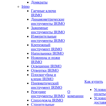
Домкраты
Irimo
Гаечные ключи
IRIMO
Динамометрические
инструменты IRIMO
Зажимные
инструменты IRIMO
Измерительные
инструменты IRIMO
Крепежный
инструмент IRIMO
Напильники IRIMO
Ножницы и ножи
IRIMO
Освещение IRIMO
Отвертки IRIMO
Плоскогубцы и
клещи IRIMO
Как купить
Пневматический
инструмент IRIMO
Услови
Режущие
О
оплаты
инструменты IRIMO
компании
Услови
Спецодежда IRIMO
достав
Строительные