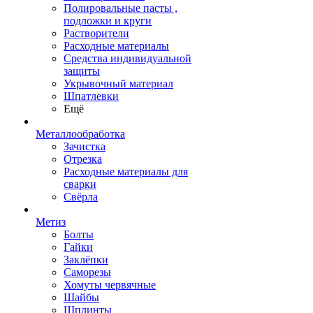
Полировальные пасты ,
подложки и круги
Растворители
Расходные материалы
Средства индивидуальной
защиты
Укрывочный материал
Шпатлевки
Ещё
Металлообработка
Зачистка
Отрезка
Расходные материалы для
сварки
Свёрла
Метиз
Болты
Гайки
Заклёпки
Саморезы
Хомуты червячные
Шайбы
Шплинты