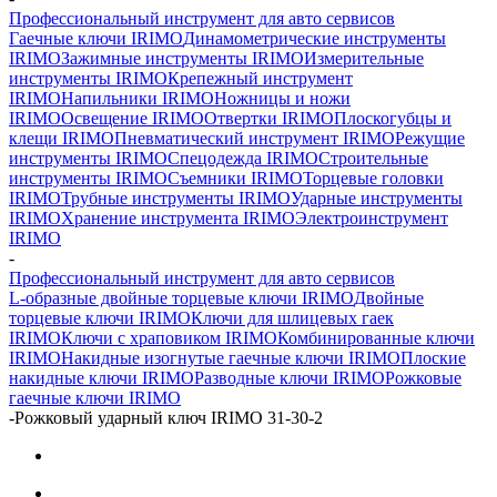
Профессиональный инструмент для авто сервисов
Гаечные ключи IRIMO
Динамометрические инструменты
IRIMO
Зажимные инструменты IRIMO
Измерительные
инструменты IRIMO
Крепежный инструмент
IRIMO
Напильники IRIMO
Ножницы и ножи
IRIMO
Освещение IRIMO
Отвертки IRIMO
Плоскогубцы и
клещи IRIMO
Пневматический инструмент IRIMO
Режущие
инструменты IRIMO
Спецодежда IRIMO
Строительные
инструменты IRIMO
Съемники IRIMO
Торцевые головки
IRIMO
Трубные инструменты IRIMO
Ударные инструменты
IRIMO
Хранение инструмента IRIMO
Электроинструмент
IRIMO
-
Профессиональный инструмент для авто сервисов
L-образные двойные торцевые ключи IRIMO
Двойные
торцевые ключи IRIMO
Ключи для шлицевых гаек
IRIMO
Ключи с храповиком IRIMO
Комбинированные ключи
IRIMO
Накидные изогнутые гаечные ключи IRIMO
Плоские
накидные ключи IRIMO
Разводные ключи IRIMO
Рожковые
гаечные ключи IRIMO
-
Рожковый ударный ключ IRIMO 31-30-2