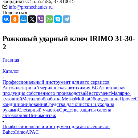
координаты: 55.552586, 37.910015
info@premechanics.ru
Поделиться
Рожковый ударный ключ IRIMO 31-30-
2
Главная
-
Каталог
-
Профессиональный инструмент для авто сервисов
Авто-электрика
Американская автохимия BG
Аэрозольная
продукция собственного производства
Инструмент
Малярно-
кузовной
Металлообработка
Метиз
Мойка
Оборудование
Прочее
кондиционирования
Средства для очистки и ухода за
руками
Слесарный участок
Средства защиты салона
автомобиля
Шиномонтаж
-
Профессиональный инструмент для авто сервисов
Bahco
Irimo
APAC
-