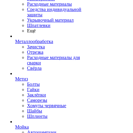
Расходные материалы
Средства индивидуальной
защиты
Укрывочный материал
Шпатлевки
Ещё
Металлообработка
Зачистка
Отрезка
Расходные материалы для
сварки
Свёрла
Метиз
Болты
Гайки
Заклёпки
Саморезы
Хомуты червячные
Шайбы
Шплинты
Мойка
Автошампуни