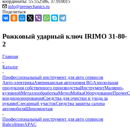
координаты: 55.552586, 37.910015
info@premechanics.ru
Поделиться
Рожковый ударный ключ IRIMO 31-80-
2
Главная
-
Каталог
-
Профессиональный инструмент для авто сервисов
Авто-электрика
Американская автохимия BG
Аэрозольная
продукция собственного производства
Инструмент
Малярно-
кузовной
Металлообработка
Метиз
Мойка
Оборудование
Прочее
кондиционирования
Средства для очистки и ухода за
руками
Слесарный участок
Средства защиты салона
автомобиля
Шиномонтаж
-
Профессиональный инструмент для авто сервисов
Bahco
Irimo
APAC
-