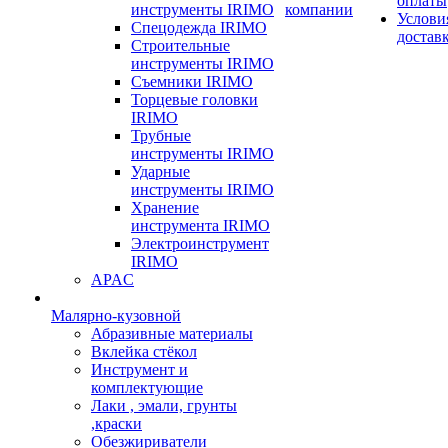
оплаты
инструменты IRIMO
компании
Услови
Спецодежда IRIMO
достав
Строительные
инструменты IRIMO
Съемники IRIMO
Торцевые головки
IRIMO
Трубные
инструменты IRIMO
Ударные
инструменты IRIMO
Хранение
инструмента IRIMO
Электроинструмент
IRIMO
APAC
Малярно-кузовной
Абразивные материалы
Вклейка стёкол
Инструмент и
комплектующие
Лаки , эмали, грунты
,краски
Обезжириватели