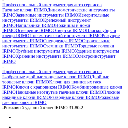
Профессиональный инструмент для авто сервисов
Гаечные ключи IRIMO
Динамометрические инструменты
IRIMO
Зажимные инструменты IRIMO
Измерительные
инструменты IRIMO
Крепежный инструмент
IRIMO
Напильники IRIMO
Ножницы и ножи
IRIMO
Освещение IRIMO
Отвертки IRIMO
Плоскогубцы и
клещи IRIMO
Пневматический инструмент IRIMO
Режущие
инструменты IRIMO
Спецодежда IRIMO
Строительные
инструменты IRIMO
Съемники IRIMO
Торцевые головки
IRIMO
Трубные инструменты IRIMO
Ударные инструменты
IRIMO
Хранение инструмента IRIMO
Электроинструмент
IRIMO
-
Профессиональный инструмент для авто сервисов
L-образные двойные торцевые ключи IRIMO
Двойные
торцевые ключи IRIMO
Ключи для шлицевых гаек
IRIMO
Ключи с храповиком IRIMO
Комбинированные ключи
IRIMO
Накидные изогнутые гаечные ключи IRIMO
Плоские
накидные ключи IRIMO
Разводные ключи IRIMO
Рожковые
гаечные ключи IRIMO
-
Рожковый ударный ключ IRIMO 31-80-2