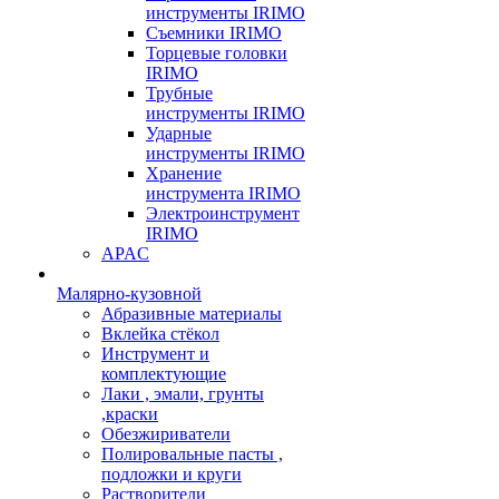
инструменты IRIMO
Съемники IRIMO
Торцевые головки
IRIMO
Трубные
инструменты IRIMO
Ударные
инструменты IRIMO
Хранение
инструмента IRIMO
Электроинструмент
IRIMO
APAC
Малярно-кузовной
Абразивные материалы
Вклейка стёкол
Инструмент и
комплектующие
Лаки , эмали, грунты
,краски
Обезжириватели
Полировальные пасты ,
подложки и круги
Растворители