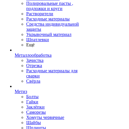
Полировальные пасты ,
подложки и круги
Растворители
Расходные материалы
Средства индивидуальной
защиты
Укрывочный материал
Шпатлевки
Ещё
Металлообработка
Зачистка
Отрезка
Расходные материалы для
сварки
Свёрла
Метиз
Болты
Гайки
Заклёпки
Саморезы
Хомуты червячные
Шайбы
Шплинты