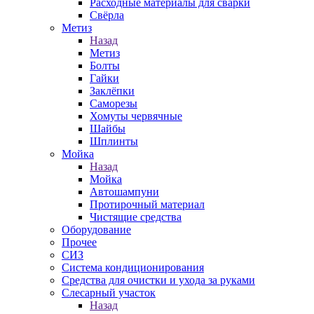
Расходные материалы для сварки
Свёрла
Метиз
Назад
Метиз
Болты
Гайки
Заклёпки
Саморезы
Хомуты червячные
Шайбы
Шплинты
Мойка
Назад
Мойка
Автошампуни
Протирочный материал
Чистящие средства
Оборудование
Прочее
СИЗ
Система кондиционирования
Средства для очистки и ухода за руками
Слесарный участок
Назад