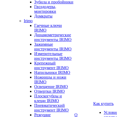
Зубила и пробойники
Гвоздодеры,
монтировки
Домкраты
Irimo
Гаечные ключи
IRIMO
Динамометрические
инструменты IRIMO
Зажимные
инструменты IRIMO
Измерительные
инструменты IRIMO
Крепежный
инструмент IRIMO
Напильники IRIMO
Ножницы и ножи
IRIMO
Освещение IRIMO
Отвертки IRIMO
Плоскогубцы и
клещи IRIMO
Как купить
Пневматический
инструмент IRIMO
Услови
Режущие
О