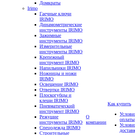
Домкраты
Irimo
Гаечные ключи
IRIMO
Динамометрические
инструменты IRIMO
Зажимные
инструменты IRIMO
Измерительные
инструменты IRIMO
Крепежный
инструмент IRIMO
Напильники IRIMO
Ножницы и ножи
IRIMO
Освещение IRIMO
Отвертки IRIMO
Плоскогубцы и
клещи IRIMO
Как купить
Пневматический
инструмент IRIMO
Услови
Режущие
О
оплаты
инструменты IRIMO
компании
Услови
Спецодежда IRIMO
достав
Строительные