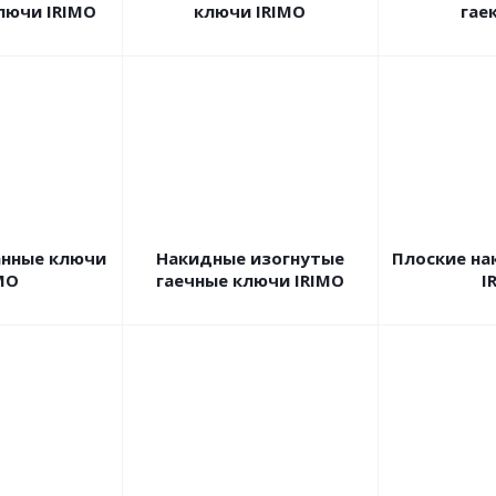
лючи IRIMO
ключи IRIMO
гае
нные ключи
Накидные изогнутые
Плоские на
MO
гаечные ключи IRIMO
I