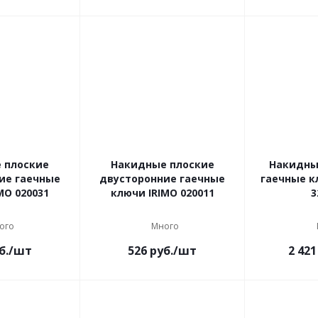
 плоские
Накидные плоские
Накидны
ие гаечные
двусторонние гаечные
гаечные к
MO 020031
ключи IRIMO 020011
3
ого
Много
б.
/шт
526
руб.
/шт
2 421