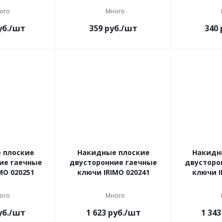
ого
Много
б.
/шт
359
руб.
/шт
340
 плоские
Накидные плоские
Накидн
ие гаечные
двусторонние гаечные
двусторо
MO 020251
ключи IRIMO 020241
ключи I
ого
Много
б.
/шт
1 623
руб.
/шт
1 343