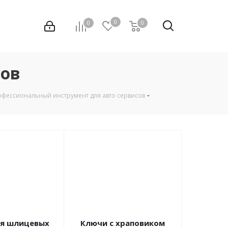
0
0
0
сов
фессиональный инструмент для авто сервисов
я шлицевых
Ключи с храповиком