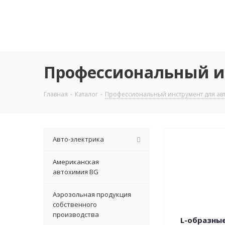
Профессиональный ин
Главная
-
Каталог
-
Профессиональный инструмент для авт
Авто-электрика
Американская
автохимия BG
Аэрозольная продукция
собственного
производства
L-образны