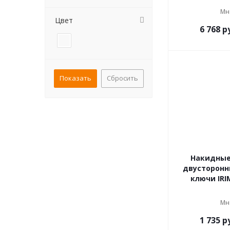
Мн
Цвет
6 768
ру
Сбросить
Накидные
двусторонн
ключи IRI
Мн
1 735
ру