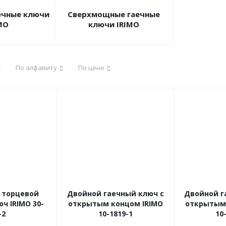
ечные ключи
Сверхмощные гаечные
MO
ключи IRIMO
По алфавиту
По цене
 торцевой
Двойной гаечный ключ с
Двойной г
ч IRIMO 30-
открытым концом IRIMO
открытым 
-2
10-1819-1
10