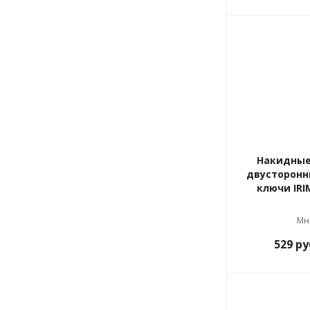
Накидные
двусторонн
ключи IRI
Мн
529
ру