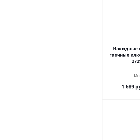
Накидные 
гаечные клю
272
Мн
1 689
ру