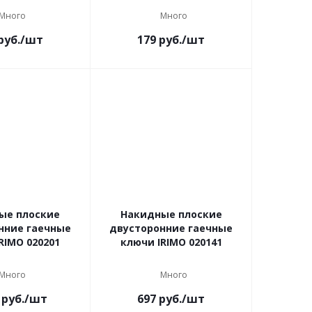
Много
Много
руб.
/шт
179
руб.
/шт
ые плоские
Накидные плоские
нние гаечные
двусторонние гаечные
RIMO 020201
ключи IRIMO 020141
Много
Много
руб.
/шт
697
руб.
/шт