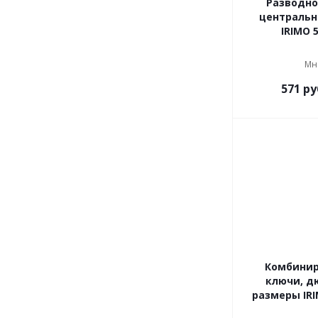
Разводно
центральн
IRIMO 5
Мн
571
ру
Комбини
ключи, 
размеры IRI