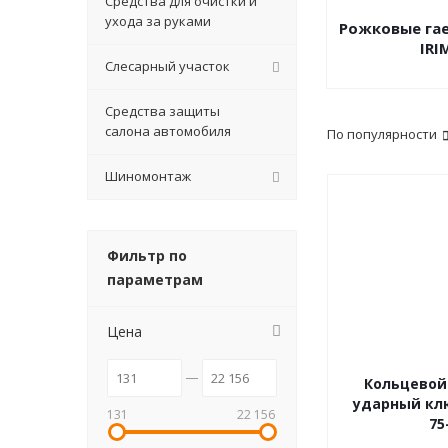
Средства для очистки и
ухода за руками
Рожковые га
IRI
Слесарный участок
Средства защиты
салона автомобиля
По популярности
Шиномонтаж
Фильтр по
параметрам
Цена
Кольцевой
ударный клю
131
22 156
75